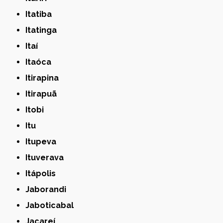
Itatiba
Itatinga
Itaí
Itaóca
Itirapina
Itirapuã
Itobi
Itu
Itupeva
Ituverava
Itápolis
Jaborandi
Jaboticabal
Jacareí