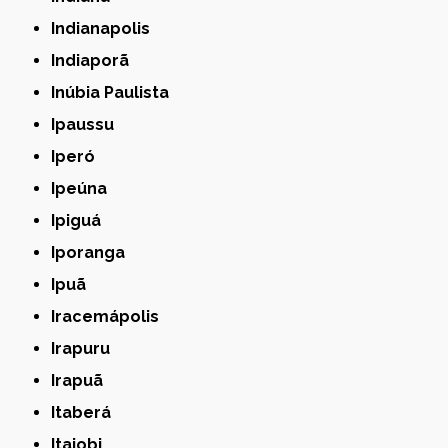
Indianapolis
Indiaporã
Inúbia Paulista
Ipaussu
Iperó
Ipeúna
Ipiguá
Iporanga
Ipuã
Iracemápolis
Irapuru
Irapuã
Itaberá
Itajobi