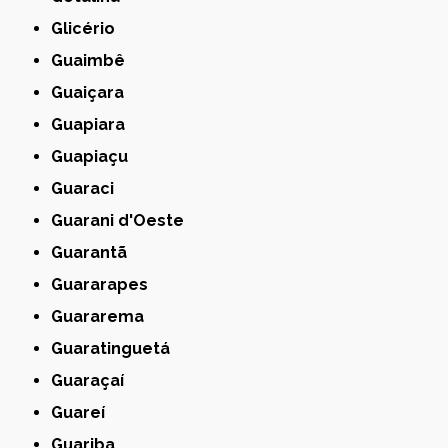
Glicério
Guaimbê
Guaiçara
Guapiara
Guapiaçu
Guaraci
Guarani d'Oeste
Guarantã
Guararapes
Guararema
Guaratinguetá
Guaraçaí
Guareí
Guariba