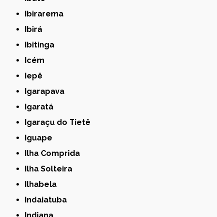
Ibirarema
Ibirá
Ibitinga
Icém
Iepê
Igarapava
Igaratá
Igaraçu do Tietê
Iguape
Ilha Comprida
Ilha Solteira
Ilhabela
Indaiatuba
Indiana