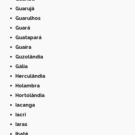
Guarujá
Guarulhos
Guará
Guatapará
Guaíra
Guzolândia
Gália
Herculândia
Holambra
Hortolândia
Iacanga
Iacri
Iaras
Ibaté