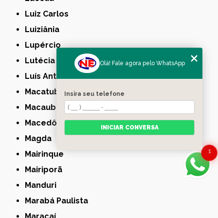
Luiz Carlos
Luiziânia
Lupércio
Lutécia
Olá! Fale agora pelo WhatsApp
Luís Antônio
Macatuba
Insira seu telefone
Macaubal
Macedônia
INICIAR CONVERSA
Magda
1
Mairinque
Mairiporã
Manduri
Marabá Paulista
Maracaí