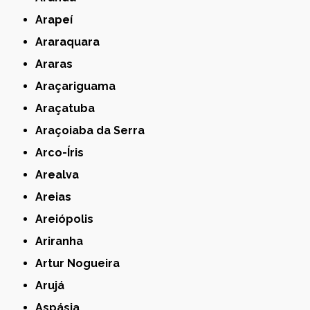
Arapeí
Araraquara
Araras
Araçariguama
Araçatuba
Araçoiaba da Serra
Arco-Íris
Arealva
Areias
Areiópolis
Ariranha
Artur Nogueira
Arujá
Aspásia