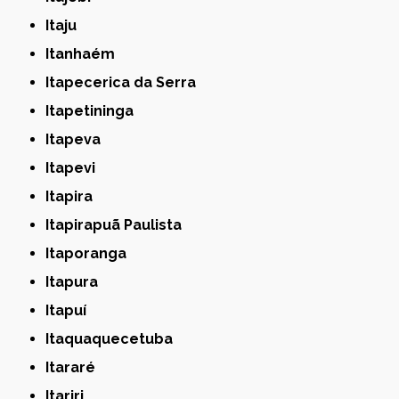
Itaju
Itanhaém
Itapecerica da Serra
Itapetininga
Itapeva
Itapevi
Itapira
Itapirapuã Paulista
Itaporanga
Itapura
Itapuí
Itaquaquecetuba
Itararé
Itariri