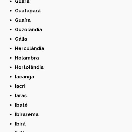
Guará
Guatapará
Guaíra
Guzolândia
Gália
Herculândia
Holambra
Hortolândia
Iacanga
Iacri
Iaras
Ibaté
Ibirarema
Ibirá