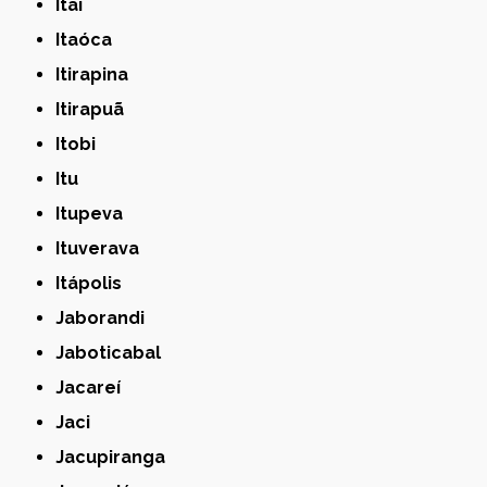
Itaí
Itaóca
Itirapina
Itirapuã
Itobi
Itu
Itupeva
Ituverava
Itápolis
Jaborandi
Jaboticabal
Jacareí
Jaci
Jacupiranga