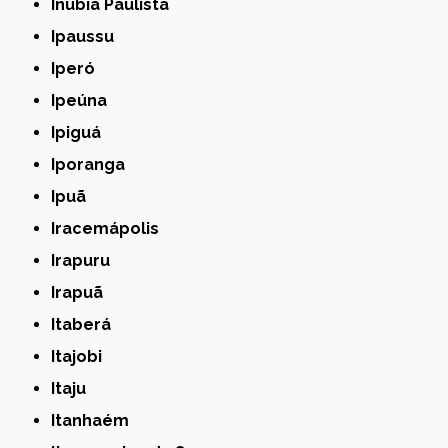
Inúbia Paulista
Ipaussu
Iperó
Ipeúna
Ipiguá
Iporanga
Ipuã
Iracemápolis
Irapuru
Irapuã
Itaberá
Itajobi
Itaju
Itanhaém