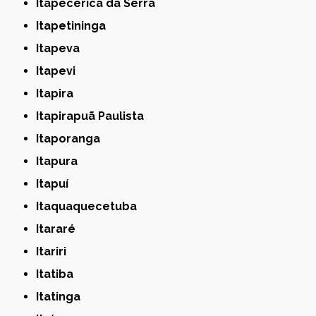
Itapecerica da Serra
Itapetininga
Itapeva
Itapevi
Itapira
Itapirapuã Paulista
Itaporanga
Itapura
Itapuí
Itaquaquecetuba
Itararé
Itariri
Itatiba
Itatinga