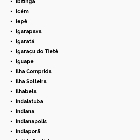
Ibitinga
Icém
Iepê
Igarapava
Igaratá
Igaraçu do Tietê
Iguape
Ilha Comprida
Ilha Solteira
Ilhabela
Indaiatuba
Indiana
Indianapolis
Indiaporã