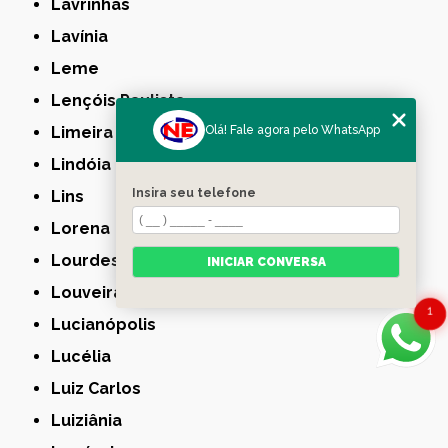
Lavrinhas
Lavínia
Leme
Lençóis Paulista
Limeira
Olá! Fale agora pelo WhatsApp
Lindóia
Insira seu telefone
Lins
Lorena
Lourdes
INICIAR CONVERSA
Louveira
1
Lucianópolis
Lucélia
Luiz Carlos
Luiziânia