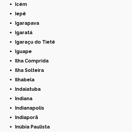
Icém
Iepê
Igarapava
Igaratá
Igaraçu do Tietê
Iguape
Ilha Comprida
Ilha Solteira
Ilhabela
Indaiatuba
Indiana
Indianapolis
Indiaporã
Inúbia Paulista