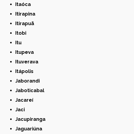
Itaóca
Itirapina
Itirapuã
Itobi
Itu
Itupeva
Ituverava
Itápolis
Jaborandi
Jaboticabal
Jacareí
Jaci
Jacupiranga
Jaguariúna