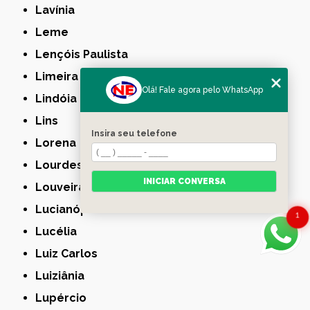
Lavínia
Leme
Lençóis Paulista
Limeira
Olá! Fale agora pelo WhatsApp
Lindóia
Lins
Insira seu telefone
Lorena
Lourdes
INICIAR CONVERSA
Louveira
Lucianópolis
1
Lucélia
Luiz Carlos
Luiziânia
Lupércio