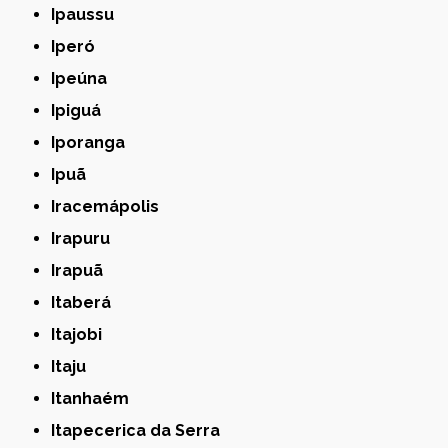
Ipaussu
Iperó
Ipeúna
Ipiguá
Iporanga
Ipuã
Iracemápolis
Irapuru
Irapuã
Itaberá
Itajobi
Itaju
Itanhaém
Itapecerica da Serra