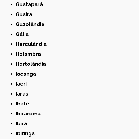
Guatapará
Guaíra
Guzolândia
Gália
Herculândia
Holambra
Hortolândia
Iacanga
Iacri
Iaras
Ibaté
Ibirarema
Ibirá
Ibitinga