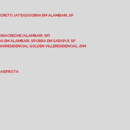
NCRETO JATEADO
OBRA EM ALAMBARI, SP
ARIA
CRECHE (ALAMBARI, SP)
BRA EM ALAMBARI, SP
OBRA EM SARAPUÍ, SP
MAR
RESIDENCIAL GOLDEN VILLE
RESIDENCIAL JDM
IAIS
FROTA