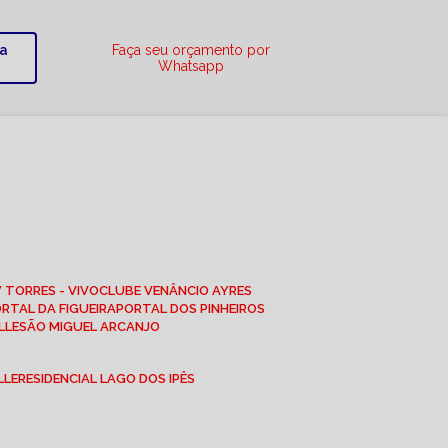
ra
Faça seu orçamento por
Whatsapp
W TORRES - VIVO
CLUBE VENÂNCIO AYRES
ORTAL DA FIGUEIRA
PORTAL DOS PINHEIROS
LLE
SÃO MIGUEL ARCANJO
LLE
RESIDENCIAL LAGO DOS IPÊS