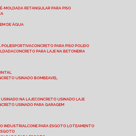
RÉ-MOLDADA RETANGULAR PARA PISO
CA
GEM DE ÁGUA
 POLIESPORTIVA
CONCRETO PARA PISO POLIDO
OLDADA
CONCRETO PARA LAJE NA BETONEIRA
UINTAL
ONCRETO USINADO BOMBEAVEL
 USINADO NA LAJE
CONCRETO USINADO LAJE
ONCRETO USINADO PARA GARAGEM
TO INDUSTRIAL
CONE PARA ESGOTO LOTEAMENTO
 ESGOTO