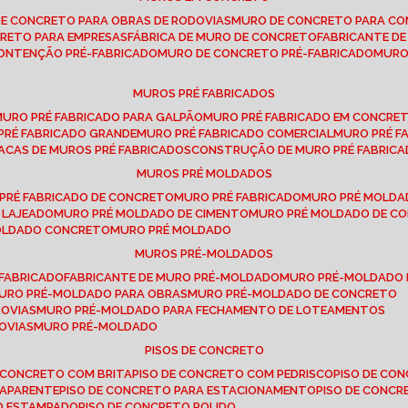
DE CONCRETO PARA OBRAS DE RODOVIAS
MURO DE CONCRETO PARA CO
CRETO PARA EMPRESAS
FÁBRICA DE MURO DE CONCRETO
FABRICANTE D
CONTENÇÃO PRÉ-FABRICADO
MURO DE CONCRETO PRÉ-FABRICADO
MUR
MUROS PRÉ FABRICADOS
MURO PRÉ FABRICADO PARA GALPÃO
MURO PRÉ FABRICADO EM CONCRE
 PRÉ FABRICADO GRANDE
MURO PRÉ FABRICADO COMERCIAL
MURO PRÉ 
LACAS DE MUROS PRÉ FABRICADOS
CONSTRUÇÃO DE MURO PRÉ FABRIC
MUROS PRÉ MOLDADOS
 PRÉ FABRICADO DE CONCRETO
MURO PRÉ FABRICADO
MURO PRÉ MOLD
 LAJEADO
MURO PRÉ MOLDADO DE CIMENTO
MURO PRÉ MOLDADO DE 
MOLDADO CONCRETO
MURO PRÉ MOLDADO
MUROS PRÉ-MOLDADOS
-FABRICADO
FABRICANTE DE MURO PRÉ-MOLDADO
MURO PRÉ-MOLDADO
MURO PRÉ-MOLDADO PARA OBRAS
MURO PRÉ-MOLDADO DE CONCRETO
ROVIAS
MURO PRÉ-MOLDADO PARA FECHAMENTO DE LOTEAMENTOS
OVIAS
MURO PRÉ-MOLDADO
PISOS DE CONCRETO
DE CONCRETO COM BRITA
PISO DE CONCRETO COM PEDRISCO
PISO DE C
 APARENTE
PISO DE CONCRETO PARA ESTACIONAMENTO
PISO DE CONC
TO ESTAMPADO
PISO DE CONCRETO POLIDO