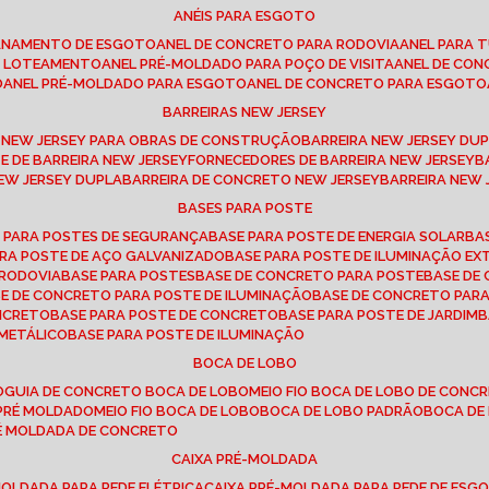
ANÉIS PARA ESGOTO
CANAMENTO DE ESGOTO
ANEL DE CONCRETO PARA RODOVIA
ANEL PARA
TO LOTEAMENTO
ANEL PRÉ-MOLDADO PARA POÇO DE VISITA
ANEL DE CO
O
ANEL PRÉ-MOLDADO PARA ESGOTO
ANEL DE CONCRETO PARA ESGOTO
BARREIRAS NEW JERSEY
A NEW JERSEY PARA OBRAS DE CONSTRUÇÃO
BARREIRA NEW JERSEY D
TE DE BARREIRA NEW JERSEY
FORNECEDORES DE BARREIRA NEW JERSEY
NEW JERSEY DUPLA
BARREIRA DE CONCRETO NEW JERSEY
BARREIRA NEW
BASES PARA POSTE
O PARA POSTES DE SEGURANÇA
BASE PARA POSTE DE ENERGIA SOLAR
B
PARA POSTE DE AÇO GALVANIZADO
BASE PARA POSTE DE ILUMINAÇÃO E
 RODOVIA
BASE PARA POSTES
BASE DE CONCRETO PARA POSTE
BASE D
SE DE CONCRETO PARA POSTE DE ILUMINAÇÃO
BASE DE CONCRETO PAR
ONCRETO
BASE PARA POSTE DE CONCRETO
BASE PARA POSTE DE JARDIM
 METÁLICO
BASE PARA POSTE DE ILUMINAÇÃO
BOCA DE LOBO
O
GUIA DE CONCRETO BOCA DE LOBO
MEIO FIO BOCA DE LOBO DE CONC
O PRÉ MOLDADO
MEIO FIO BOCA DE LOBO
BOCA DE LOBO PADRÃO
BOCA D
RÉ MOLDADA DE CONCRETO
CAIXA PRÉ-MOLDADA
-MOLDADA PARA REDE ELÉTRICA
CAIXA PRÉ-MOLDADA PARA REDE DE ESG