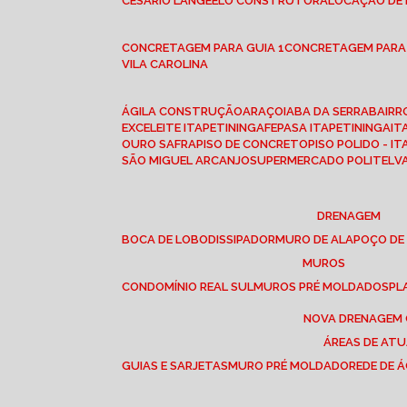
CESÁRIO LANGE
ELO CONSTRUTORA
LOCAÇÃO DE
CONCRETAGEM PARA GUIA 1
CONCRETAGEM PARA
VILA CAROLINA
ÁGILA CONSTRUÇÃO
ARAÇOIABA DA SERRA
BAIR
EXCELEITE ITAPETININGA
FEPASA ITAPETININGA
IT
OURO SAFRA
PISO DE CONCRETO
PISO POLIDO - I
SÃO MIGUEL ARCANJO
SUPERMERCADO POLITEL
DRENAGEM
BOCA DE LOBO
DISSIPADOR
MURO DE ALA
POÇO DE
MUROS
CONDOMÍNIO REAL SUL
MUROS PRÉ MOLDADOS
P
NOVA DRENAGEM
ÁREAS DE AT
GUIAS E SARJETAS
MURO PRÉ MOLDADO
REDE DE 