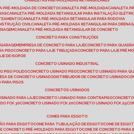
CANALETAS PRÉ-MOLDADAS RETANGULARES
TA PRÉ-MOLDADA DE CONCRETO
CANALETA PRÉ-MOLDADA
CANALETA P
RAS
CANALETA PRÉ-MOLDADA RETANGULAR PARA INSTALAÇÃO ELÉTRI
OTEAMENTO
CANALETA PRÉ-MOLDADA RETANGULAR PARA RODOVIA
NSTRUÇÃO CIVIL
CANALETA PRÉ-MOLDADA RETANGULAR PARA DRENA
RENAGEM
CANALETA PRÉ-MOLDADA RETANGULAR DE CONCRETO
CONCRETO PARA CONSTRUÇÕES
E GARAGEM
EMPRESA DE CONCRETO PARA LAJE
CONCRETO PARA QUADRA
RA PISO
CONCRETO PARA LAJE TRELIÇADA
CONCRETO PARA LAJE PRÉ M
AJE DE ISOPOR
CONCRETO USINADO INDUSTRIAL
O PISO POLIDO
CONCRETO USINADO PISO
CONCRETO USINADO PARA Q
RESA DE CONCRETO USINADO
DISTRIBUIDOR DE CONCRETO USINADO
C
 PARA PISOS
CONCRETOS USINADOS
USINADO PARA LAJE
CONCRETO USINADO PARA CONTRAPISO
CONCRETO
DO FCK 30
CONCRETO USINADO FCK 20
CONCRETO USINADO FCK 25
C
CONES PARA ESGOTO
ÇÃO PARA ESGOTO
CONE PARA TUBULAÇÃO DE ESGOTO
CONE DE ESGO
 DE CONCRETO PRÉ-MOLDADO PARA ESGOTO
CONE DE CONCRETO PARA