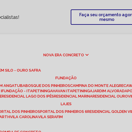
Faça seu orçamento ago
ialistas!
mesmo
NOVA ERA CONCRETO
M SILO - OURO SAFRA
FUNDAÇÃO
EM ANGATUBA
BOSQUE DOS PINHEIROS
CAMPINA DO MONTE ALEGRE
CA
I
FUNDAÇÃO - ITAPETININGA
HAVAN ITAPETININGA
JARDIM ALVORADA
P
E
RESIDENCIAL LAGO DOS IPÊS
RESIDENCIAL MARINA
RESIDENCIAL OUROVI
LAJES
PORTAL DOS PINHEIROS
PORTAL DOS PINHEIROS 6
RESIDENCIAL GOLDEN VI
 BARTH
VILA CAROLINA
VILA SERAFIM