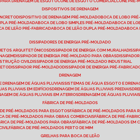
E PARA DRENAGEM DE ESGOTO
CONE DE ESGOTO COMERCIAL
CONE PRÉ
DISPOSITIVOS DE DRENAGEM
ONCRETO
DISPOSITIVO DE DRENAGEM PRÉ-MOLDADO
BOCA DE LOBO PR
UPLA PRÉ-MOLDADA
BOCA DE LOBO SIMPLES PRÉ-MOLDADA
BOCA DE L
OCA DE LEÃO PRÉ-FABRICADA
BOCA DE LEÃO DUPLA PRÉ-MOLDADA
BOCA
DISSIPADORES DE ENERGIA PRÉ-MOLDADO
ROJETOS ARQUITETÔNICOS
DISSIPADOR DE ENERGIA COM MURALHA
DISS
ENAGEM
DISSIPADOR DE ENERGIA PRÉ-MOLDADO PARA OBRAS
DISSIPAD
NSTRUÇÃO CIVIL
DISSIPADOR DE ENERGIA PRÉ-MOLDADO INDUSTRIAL
RETO
DISSIPADOR PRÉ-MOLDADO
DISSIPADOR DE ENERGIA PRÉ-FABRICAD
DRENAGEM
E DRENAGEM DE ÁGUAS PLUVIAIS
SISTEMAS DE ÁGUA ESGOTO E DREN
AS PLUVIAIS EM EDIFÍCIOS
DRENAGEM DE ÁGUAS PLUVIAIS PREDIAIS
DR
ENAGEM DE ÁGUAS PLUVIAIS EM ATERROS
DRENAGEM DE ÁGUAS PLUVIAI
FÁBRICA DE PRÉ-MOLDADOS
A DE PRÉ-MOLDADOS PARA ESGOTOS
FÁBRICA DE PRÉ-MOLDADOS PARA R
ICA DE PRÉ-MOLDADOS PARA OBRAS COMERCIAIS
FÁBRICA DE PRÉ-FABR
BRICA DE PRÉ-MOLDADOS PARA OBRAS
FÁBRICA DE PRÉ-MOLDADOS EM
IVIL
FÁBRICA DE PRÉ-MOLDADOS PERTO DE MIM
GRELHAS PARA BOCA DE LEÃO