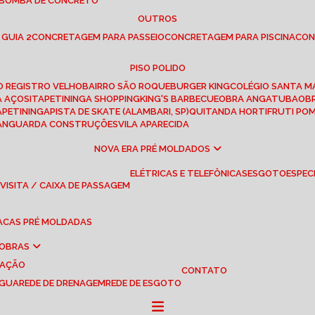
 BOMBA DE CONCRETO
OUTROS
 GUIA 2
CONCRETAGEM PARA PASSEIO
CONCRETAGEM PARA PISCINA
CO
PISO POLIDO
RO REGISTRO VELHO
BAIRRO SÃO ROQUE
BURGER KING
COLÉGIO SANTA M
A AÇOS
ITAPETININGA SHOPPING
KING'S BARBECUE
OBRA ANGATUBA
O
TAPETININGA
PISTA DE SKATE (ALAMBARI, SP)
QUITANDA HORTIFRUTI PO
VANGUARDA CONSTRUÇÕES
VILA APARECIDA
NOVA ERA PRÉ MOLDADOS
ELÉTRICAS E TELEFÔNICAS
ESGOTO
ESPEC
 VISITA / CAIXA DE PASSAGEM
LACAS PRÉ MOLDADAS
 OBRAS
UAÇÃO
CONTATO
ÁGUA
REDE DE DRENAGEM
REDE DE ESGOTO