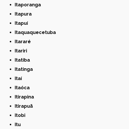
Itaporanga
Itapura
Itapuí
Itaquaquecetuba
Itararé
Itariri
Itatiba
Itatinga
Itaí
Itaóca
Itirapina
Itirapuã
Itobi
Itu