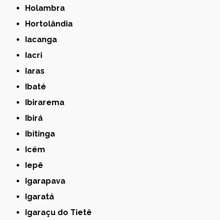
Holambra
Hortolândia
Iacanga
Iacri
Iaras
Ibaté
Ibirarema
Ibirá
Ibitinga
Icém
Iepê
Igarapava
Igaratá
Igaraçu do Tietê