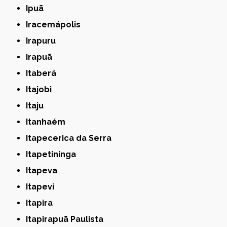
Ipuã
Iracemápolis
Irapuru
Irapuã
Itaberá
Itajobi
Itaju
Itanhaém
Itapecerica da Serra
Itapetininga
Itapeva
Itapevi
Itapira
Itapirapuã Paulista