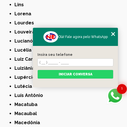
Lins
Lorena
Lourdes
Louveira
Olá! Fale agora pelo WhatsApp
Lucianópolis
Lucélia
Insira seu telefone
Luiz Carlos
Luiziânia
INICIAR CONVERSA
Lupércio
Lutécia
1
Luís Antônio
Macatuba
Macaubal
Macedônia