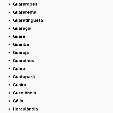
Guararapes
Guararema
Guaratinguetá
Guaraçaí
Guareí
Guariba
Guarujá
Guarulhos
Guará
Guatapará
Guaíra
Guzolândia
Gália
Herculândia