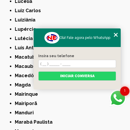
Lucélia
Luiz Carlos
Luiziânia
Lupércio
Olá! Fale agora pelo WhatsApp
Lutécia
Luís Antônio
Insira seu telefone
Macatuba
Macaubal
Macedônia
INICIAR CONVERSA
Magda
1
Mairinque
Mairiporã
Manduri
Marabá Paulista