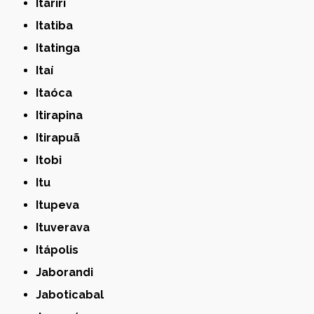
Itariri
Itatiba
Itatinga
Itaí
Itaóca
Itirapina
Itirapuã
Itobi
Itu
Itupeva
Ituverava
Itápolis
Jaborandi
Jaboticabal