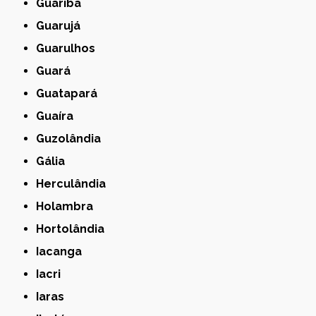
Guariba
Guarujá
Guarulhos
Guará
Guatapará
Guaíra
Guzolândia
Gália
Herculândia
Holambra
Hortolândia
Iacanga
Iacri
Iaras