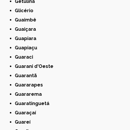
Getulina
Glicério
Guaimbê
Guaiçara
Guapiara
Guapiaçu
Guaraci
Guarani d'Oeste
Guarantã
Guararapes
Guararema
Guaratinguetá
Guaraçaí
Guareí