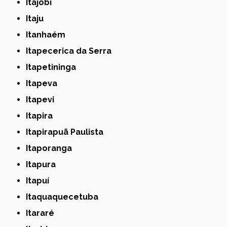
Itajobi
Itaju
Itanhaém
Itapecerica da Serra
Itapetininga
Itapeva
Itapevi
Itapira
Itapirapuã Paulista
Itaporanga
Itapura
Itapuí
Itaquaquecetuba
Itararé