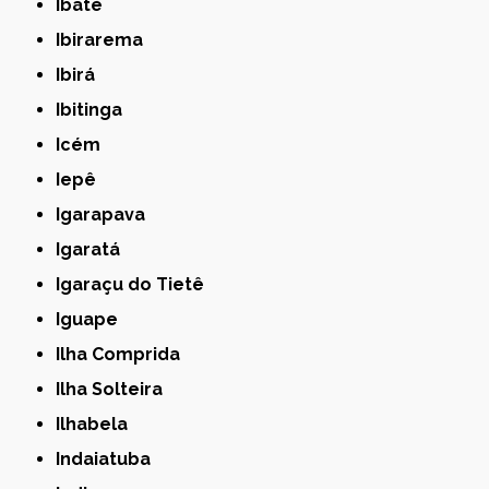
Ibaté
Ibirarema
Ibirá
Ibitinga
Icém
Iepê
Igarapava
Igaratá
Igaraçu do Tietê
Iguape
Ilha Comprida
Ilha Solteira
Ilhabela
Indaiatuba