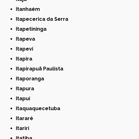
Itanhaém
Itapecerica da Serra
Itapetininga
Itapeva
Itapevi
Itapira
Itapirapuã Paulista
Itaporanga
Itapura
Itapuí
Itaquaquecetuba
Itararé
Itariri
Itatiba