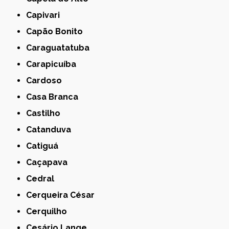
Capivari
Capão Bonito
Caraguatatuba
Carapicuíba
Cardoso
Casa Branca
Castilho
Catanduva
Catiguá
Caçapava
Cedral
Cerqueira César
Cerquilho
Cesário Lange