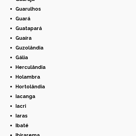
Guarulhos
Guará
Guatapará
Guaíra
Guzolândia
Gália
Herculândia
Holambra
Hortolândia
Iacanga
Iacri
Iaras
Ibaté
Ibirarema