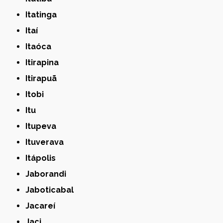
Itatinga
Itaí
Itaóca
Itirapina
Itirapuã
Itobi
Itu
Itupeva
Ituverava
Itápolis
Jaborandi
Jaboticabal
Jacareí
Jaci