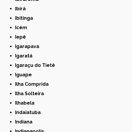
Ibirá
Ibitinga
Icém
Iepê
Igarapava
Igaratá
Igaraçu do Tietê
Iguape
Ilha Comprida
Ilha Solteira
Ilhabela
Indaiatuba
Indiana
Indianapolis