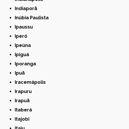
Indiaporã
Inúbia Paulista
Ipaussu
Iperó
Ipeúna
Ipiguá
Iporanga
Ipuã
Iracemápolis
Irapuru
Irapuã
Itaberá
Itajobi
Itaju