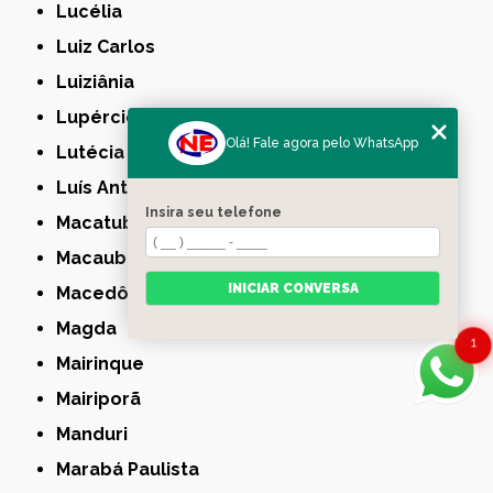
Lucélia
Luiz Carlos
Luiziânia
Lupércio
Olá! Fale agora pelo WhatsApp
Lutécia
Luís Antônio
Insira seu telefone
Macatuba
Macaubal
INICIAR CONVERSA
Macedônia
Magda
1
Mairinque
Mairiporã
Manduri
Marabá Paulista