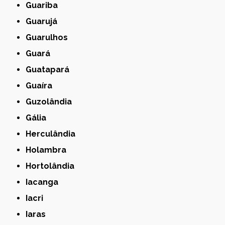
Guariba
Guarujá
Guarulhos
Guará
Guatapará
Guaíra
Guzolândia
Gália
Herculândia
Holambra
Hortolândia
Iacanga
Iacri
Iaras