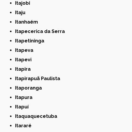
Itajobi
Itaju
Itanhaém
Itapecerica da Serra
Itapetininga
Itapeva
Itapevi
Itapira
Itapirapuã Paulista
Itaporanga
Itapura
Itapuí
Itaquaquecetuba
Itararé