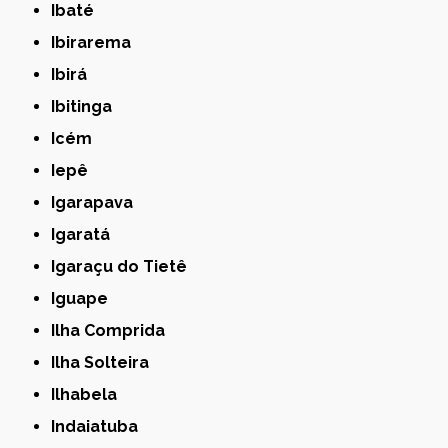
Ibaté
Ibirarema
Ibirá
Ibitinga
Icém
Iepê
Igarapava
Igaratá
Igaraçu do Tietê
Iguape
Ilha Comprida
Ilha Solteira
Ilhabela
Indaiatuba