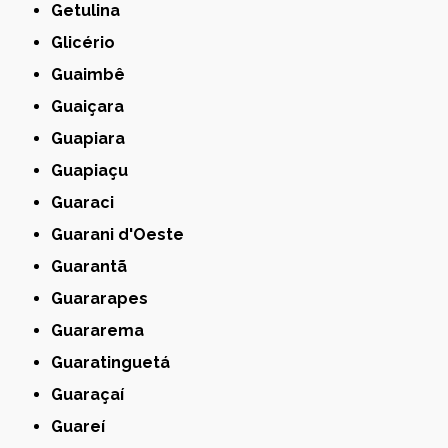
Getulina
Glicério
Guaimbê
Guaiçara
Guapiara
Guapiaçu
Guaraci
Guarani d'Oeste
Guarantã
Guararapes
Guararema
Guaratinguetá
Guaraçaí
Guareí