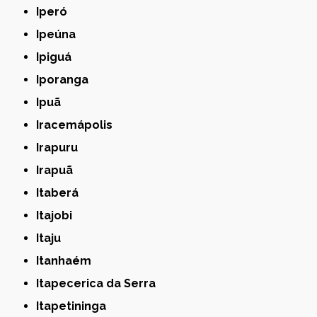
Iperó
Ipeúna
Ipiguá
Iporanga
Ipuã
Iracemápolis
Irapuru
Irapuã
Itaberá
Itajobi
Itaju
Itanhaém
Itapecerica da Serra
Itapetininga