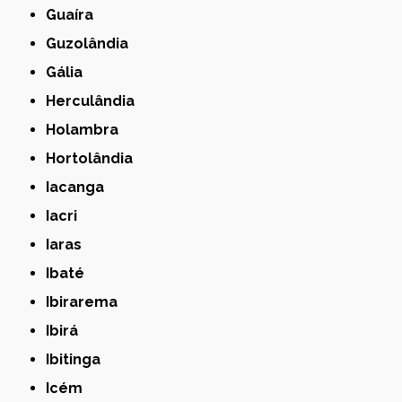
Guaíra
Guzolândia
Gália
Herculândia
Holambra
Hortolândia
Iacanga
Iacri
Iaras
Ibaté
Ibirarema
Ibirá
Ibitinga
Icém