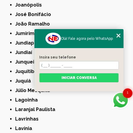
Joanópolis
José Bonifácio
João Ramalho
Jumirim
Olá! Fale agora pelo WhatsApp
Jundiapeba
Jundiaí
Insira seu telefone
Junqueirópolis
Juquitiba
INICIAR CONVERSA
Juquiá
Júlio Mesquita
1
Lagoinha
Laranjal Paulista
Lavrinhas
Lavínia