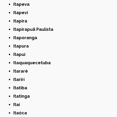
Itapeva
Itapevi
Itapira
Itapirapuã Paulista
Itaporanga
Itapura
Itapuí
Itaquaquecetuba
Itararé
Itariri
Itatiba
Itatinga
Itaí
Itaóca