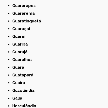
Guararapes
Guararema
Guaratinguetá
Guaraçaí
Guareí
Guariba
Guarujá
Guarulhos
Guará
Guatapará
Guaíra
Guzolândia
Gália
Herculândia