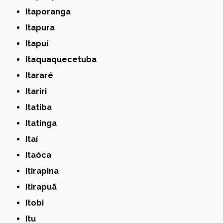
Itaporanga
Itapura
Itapuí
Itaquaquecetuba
Itararé
Itariri
Itatiba
Itatinga
Itaí
Itaóca
Itirapina
Itirapuã
Itobi
Itu