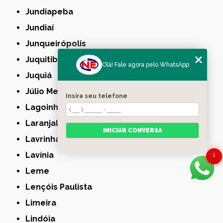
Jundiapeba
Jundiaí
Junqueirópolis
Juquitiba
Olá! Fale agora pelo WhatsApp
Juquiá
Júlio Mesquita
Insira seu telefone
Lagoinha
Laranjal Paulista
INICIAR CONVERSA
Lavrinhas
Lavínia
1
Leme
Lençóis Paulista
Limeira
Lindóia