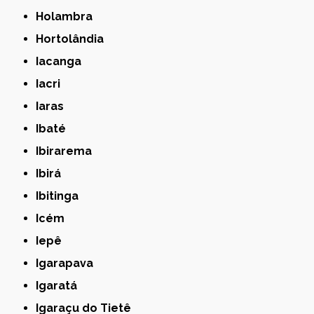
Holambra
Hortolândia
Iacanga
Iacri
Iaras
Ibaté
Ibirarema
Ibirá
Ibitinga
Icém
Iepê
Igarapava
Igaratá
Igaraçu do Tietê