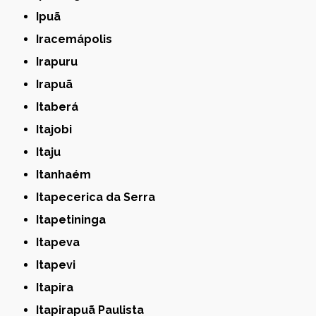
Ipuã
Iracemápolis
Irapuru
Irapuã
Itaberá
Itajobi
Itaju
Itanhaém
Itapecerica da Serra
Itapetininga
Itapeva
Itapevi
Itapira
Itapirapuã Paulista