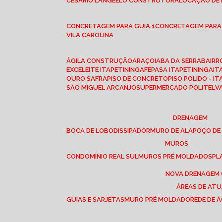
CESÁRIO LANGE
ELO CONSTRUTORA
LOCAÇÃO DE
CONCRETAGEM PARA GUIA 1
CONCRETAGEM PARA
VILA CAROLINA
ÁGILA CONSTRUÇÃO
ARAÇOIABA DA SERRA
BAIR
EXCELEITE ITAPETININGA
FEPASA ITAPETININGA
IT
OURO SAFRA
PISO DE CONCRETO
PISO POLIDO - I
SÃO MIGUEL ARCANJO
SUPERMERCADO POLITEL
DRENAGEM
BOCA DE LOBO
DISSIPADOR
MURO DE ALA
POÇO DE
MUROS
CONDOMÍNIO REAL SUL
MUROS PRÉ MOLDADOS
P
NOVA DRENAGEM
ÁREAS DE AT
GUIAS E SARJETAS
MURO PRÉ MOLDADO
REDE DE 