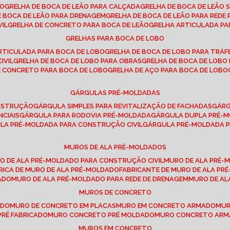
SO
GRELHA DE BOCA DE LEÃO PARA CALÇADA
GRELHA DE BOCA DE LEÃO 
DE BOCA DE LEÃO PARA DRENAGEM
GRELHA DE BOCA DE LEÃO PARA REDE 
VIL
GRELHA DE CONCRETO PARA BOCA DE LEÃO
GRELHA ARTICULADA PA
GRELHAS PARA BOCA DE LOBO
ARTICULADA PARA BOCA DE LOBO
GRELHA DE BOCA DE LOBO PARA TRÁ
IVIL
GRELHA DE BOCA DE LOBO PARA OBRAS
GRELHA DE BOCA DE LOB
DE CONCRETO PARA BOCA DE LOBO
GRELHA DE AÇO PARA BOCA DE LOBO
GÁRGULAS PRÉ-MOLDADAS
ONSTRUÇÃO
GÁRGULA SIMPLES PARA REVITALIZAÇÃO DE FACHADAS
GÁR
NCIAIS
GÁRGULA PARA RODOVIA PRÉ-MOLDADA
GÁRGULA DUPLA PRÉ-
ULA PRÉ-MOLDADA PARA CONSTRUÇÃO CIVIL
GÁRGULA PRÉ-MOLDADA 
MUROS DE ALA PRÉ-MOLDADOS
RO DE ALA PRÉ-MOLDADO PARA CONSTRUÇÃO CIVIL
MURO DE ALA PRÉ
BRICA DE MURO DE ALA PRÉ-MOLDADO
FABRICANTE DE MURO DE ALA P
ADO
MURO DE ALA PRÉ-MOLDADO PARA REDE DE DRENAGEM
MURO DE A
MUROS DE CONCRETO
ADO
MURO DE CONCRETO EM PLACAS
MURO EM CONCRETO ARMADO
MU
PRÉ FABRICADO
MURO CONCRETO PRÉ MOLDADO
MURO CONCRETO AR
MUROS EM CONCRETO