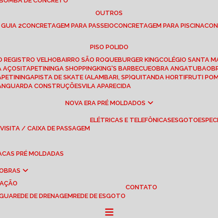
 BOMBA DE CONCRETO
OUTROS
 GUIA 2
CONCRETAGEM PARA PASSEIO
CONCRETAGEM PARA PISCINA
CO
PISO POLIDO
RO REGISTRO VELHO
BAIRRO SÃO ROQUE
BURGER KING
COLÉGIO SANTA M
A AÇOS
ITAPETININGA SHOPPING
KING'S BARBECUE
OBRA ANGATUBA
O
TAPETININGA
PISTA DE SKATE (ALAMBARI, SP)
QUITANDA HORTIFRUTI PO
VANGUARDA CONSTRUÇÕES
VILA APARECIDA
NOVA ERA PRÉ MOLDADOS
ELÉTRICAS E TELEFÔNICAS
ESGOTO
ESPEC
 VISITA / CAIXA DE PASSAGEM
LACAS PRÉ MOLDADAS
 OBRAS
UAÇÃO
CONTATO
ÁGUA
REDE DE DRENAGEM
REDE DE ESGOTO