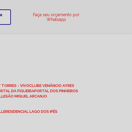
ra
Faça seu orçamento por
Whatsapp
W TORRES - VIVO
CLUBE VENÂNCIO AYRES
ORTAL DA FIGUEIRA
PORTAL DOS PINHEIROS
LLE
SÃO MIGUEL ARCANJO
LLE
RESIDENCIAL LAGO DOS IPÊS