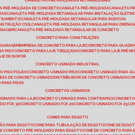
CANALETAS PRÉ-MOLDADAS RETANGULARES
TA PRÉ-MOLDADA DE CONCRETO
CANALETA PRÉ-MOLDADA
CANALETA P
RAS
CANALETA PRÉ-MOLDADA RETANGULAR PARA INSTALAÇÃO ELÉTRI
OTEAMENTO
CANALETA PRÉ-MOLDADA RETANGULAR PARA RODOVIA
NSTRUÇÃO CIVIL
CANALETA PRÉ-MOLDADA RETANGULAR PARA DRENA
RENAGEM
CANALETA PRÉ-MOLDADA RETANGULAR DE CONCRETO
CONCRETO PARA CONSTRUÇÕES
E GARAGEM
EMPRESA DE CONCRETO PARA LAJE
CONCRETO PARA QUADRA
RA PISO
CONCRETO PARA LAJE TRELIÇADA
CONCRETO PARA LAJE PRÉ M
AJE DE ISOPOR
CONCRETO USINADO INDUSTRIAL
O PISO POLIDO
CONCRETO USINADO PISO
CONCRETO USINADO PARA Q
RESA DE CONCRETO USINADO
DISTRIBUIDOR DE CONCRETO USINADO
C
 PARA PISOS
CONCRETOS USINADOS
USINADO PARA LAJE
CONCRETO USINADO PARA CONTRAPISO
CONCRETO
DO FCK 30
CONCRETO USINADO FCK 20
CONCRETO USINADO FCK 25
C
CONES PARA ESGOTO
ÇÃO PARA ESGOTO
CONE PARA TUBULAÇÃO DE ESGOTO
CONE DE ESGO
 DE CONCRETO PRÉ-MOLDADO PARA ESGOTO
CONE DE CONCRETO PARA