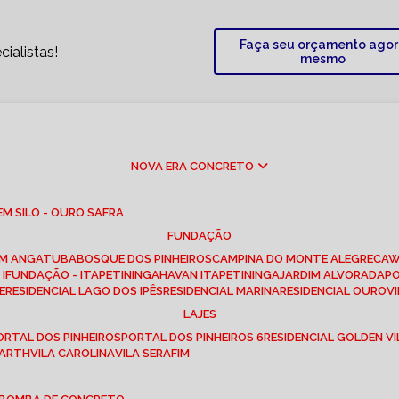
Faça seu orçamento ago
ialistas!
mesmo
NOVA ERA CONCRETO
M SILO - OURO SAFRA
FUNDAÇÃO
EM ANGATUBA
BOSQUE DOS PINHEIROS
CAMPINA DO MONTE ALEGRE
CA
I
FUNDAÇÃO - ITAPETININGA
HAVAN ITAPETININGA
JARDIM ALVORADA
P
E
RESIDENCIAL LAGO DOS IPÊS
RESIDENCIAL MARINA
RESIDENCIAL OUROVI
LAJES
PORTAL DOS PINHEIROS
PORTAL DOS PINHEIROS 6
RESIDENCIAL GOLDEN VI
 BARTH
VILA CAROLINA
VILA SERAFIM