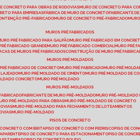
DE CONCRETO PARA OBRAS DE RODOVIAS
MURO DE CONCRETO PARA CO
CRETO PARA EMPRESAS
FÁBRICA DE MURO DE CONCRETO
FABRICANTE D
CONTENÇÃO PRÉ-FABRICADO
MURO DE CONCRETO PRÉ-FABRICADO
MUR
MUROS PRÉ FABRICADOS
MURO PRÉ FABRICADO PARA GALPÃO
MURO PRÉ FABRICADO EM CONCRE
 PRÉ FABRICADO GRANDE
MURO PRÉ FABRICADO COMERCIAL
MURO PRÉ 
LACAS DE MUROS PRÉ FABRICADOS
CONSTRUÇÃO DE MURO PRÉ FABRIC
MUROS PRÉ MOLDADOS
 PRÉ FABRICADO DE CONCRETO
MURO PRÉ FABRICADO
MURO PRÉ MOLD
 LAJEADO
MURO PRÉ MOLDADO DE CIMENTO
MURO PRÉ MOLDADO DE 
MOLDADO CONCRETO
MURO PRÉ MOLDADO
MUROS PRÉ-MOLDADOS
-FABRICADO
FABRICANTE DE MURO PRÉ-MOLDADO
MURO PRÉ-MOLDADO
MURO PRÉ-MOLDADO PARA OBRAS
MURO PRÉ-MOLDADO DE CONCRETO
ROVIAS
MURO PRÉ-MOLDADO PARA FECHAMENTO DE LOTEAMENTOS
OVIAS
MURO PRÉ-MOLDADO
PISOS DE CONCRETO
DE CONCRETO COM BRITA
PISO DE CONCRETO COM PEDRISCO
PISO DE C
 APARENTE
PISO DE CONCRETO PARA ESTACIONAMENTO
PISO DE CONC
TO ESTAMPADO
PISO DE CONCRETO POLIDO