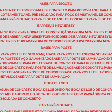
ANÉIS PARA ESGOTO
CANAMENTO DE ESGOTO
ANEL DE CONCRETO PARA RODOVIA
ANEL PARA
TO LOTEAMENTO
ANEL PRÉ-MOLDADO PARA POÇO DE VISITA
ANEL DE CO
O
ANEL PRÉ-MOLDADO PARA ESGOTO
ANEL DE CONCRETO PARA ESGOTO
BARREIRAS NEW JERSEY
A NEW JERSEY PARA OBRAS DE CONSTRUÇÃO
BARREIRA NEW JERSEY D
TE DE BARREIRA NEW JERSEY
FORNECEDORES DE BARREIRA NEW JERSEY
NEW JERSEY DUPLA
BARREIRA DE CONCRETO NEW JERSEY
BARREIRA NEW
BASES PARA POSTE
O PARA POSTES DE SEGURANÇA
BASE PARA POSTE DE ENERGIA SOLAR
B
PARA POSTE DE AÇO GALVANIZADO
BASE PARA POSTE DE ILUMINAÇÃO E
 RODOVIA
BASE PARA POSTES
BASE DE CONCRETO PARA POSTE
BASE D
SE DE CONCRETO PARA POSTE DE ILUMINAÇÃO
BASE DE CONCRETO PAR
ONCRETO
BASE PARA POSTE DE CONCRETO
BASE PARA POSTE DE JARDIM
 METÁLICO
BASE PARA POSTE DE ILUMINAÇÃO
BOCA DE LOBO
O
GUIA DE CONCRETO BOCA DE LOBO
MEIO FIO BOCA DE LOBO DE CONC
O PRÉ MOLDADO
MEIO FIO BOCA DE LOBO
BOCA DE LOBO PADRÃO
BOCA D
RÉ MOLDADA DE CONCRETO
CAIXA PRÉ-MOLDADA
-MOLDADA PARA REDE ELÉTRICA
CAIXA PRÉ-MOLDADA PARA REDE DE ESG