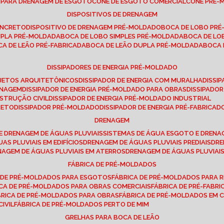
E PARA DRENAGEM DE ESGOTO
CONE DE ESGOTO COMERCIAL
CONE PRÉ
DISPOSITIVOS DE DRENAGEM
ONCRETO
DISPOSITIVO DE DRENAGEM PRÉ-MOLDADO
BOCA DE LOBO PR
UPLA PRÉ-MOLDADA
BOCA DE LOBO SIMPLES PRÉ-MOLDADA
BOCA DE L
OCA DE LEÃO PRÉ-FABRICADA
BOCA DE LEÃO DUPLA PRÉ-MOLDADA
BOCA
DISSIPADORES DE ENERGIA PRÉ-MOLDADO
ROJETOS ARQUITETÔNICOS
DISSIPADOR DE ENERGIA COM MURALHA
DISS
ENAGEM
DISSIPADOR DE ENERGIA PRÉ-MOLDADO PARA OBRAS
DISSIPAD
NSTRUÇÃO CIVIL
DISSIPADOR DE ENERGIA PRÉ-MOLDADO INDUSTRIAL
RETO
DISSIPADOR PRÉ-MOLDADO
DISSIPADOR DE ENERGIA PRÉ-FABRICAD
DRENAGEM
E DRENAGEM DE ÁGUAS PLUVIAIS
SISTEMAS DE ÁGUA ESGOTO E DREN
AS PLUVIAIS EM EDIFÍCIOS
DRENAGEM DE ÁGUAS PLUVIAIS PREDIAIS
DR
ENAGEM DE ÁGUAS PLUVIAIS EM ATERROS
DRENAGEM DE ÁGUAS PLUVIAI
FÁBRICA DE PRÉ-MOLDADOS
A DE PRÉ-MOLDADOS PARA ESGOTOS
FÁBRICA DE PRÉ-MOLDADOS PARA R
ICA DE PRÉ-MOLDADOS PARA OBRAS COMERCIAIS
FÁBRICA DE PRÉ-FABR
BRICA DE PRÉ-MOLDADOS PARA OBRAS
FÁBRICA DE PRÉ-MOLDADOS EM
IVIL
FÁBRICA DE PRÉ-MOLDADOS PERTO DE MIM
GRELHAS PARA BOCA DE LEÃO