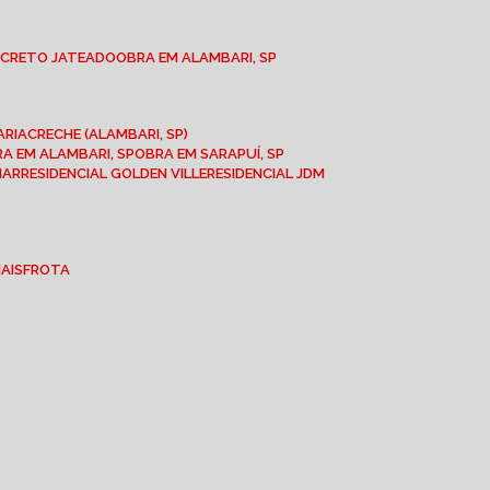
NCRETO JATEADO
OBRA EM ALAMBARI, SP
ARIA
CRECHE (ALAMBARI, SP)
BRA EM ALAMBARI, SP
OBRA EM SARAPUÍ, SP
MAR
RESIDENCIAL GOLDEN VILLE
RESIDENCIAL JDM
IAIS
FROTA