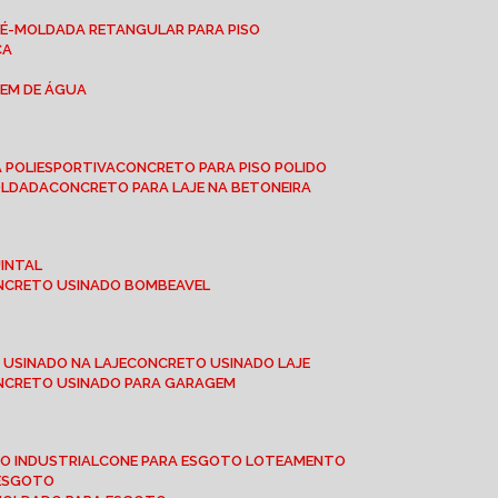
RÉ-MOLDADA RETANGULAR PARA PISO
CA
GEM DE ÁGUA
 POLIESPORTIVA
CONCRETO PARA PISO POLIDO
OLDADA
CONCRETO PARA LAJE NA BETONEIRA
UINTAL
ONCRETO USINADO BOMBEAVEL
 USINADO NA LAJE
CONCRETO USINADO LAJE
ONCRETO USINADO PARA GARAGEM
TO INDUSTRIAL
CONE PARA ESGOTO LOTEAMENTO
 ESGOTO