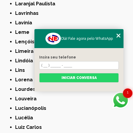
Laranjal Paulista
Lavrinhas
Lavínia
Leme
Olá! Fale agora pelo WhatsApp
Lençóis Paulista
Limeira
Insira seu telefone
Lindóia
Lins
INICIAR CONVERSA
Lorena
Lourdes
1
Louveira
Lucianópolis
Lucélia
Luiz Carlos