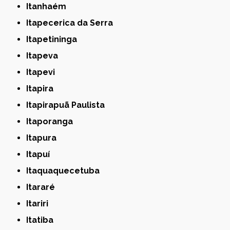
Itanhaém
Itapecerica da Serra
Itapetininga
Itapeva
Itapevi
Itapira
Itapirapuã Paulista
Itaporanga
Itapura
Itapuí
Itaquaquecetuba
Itararé
Itariri
Itatiba