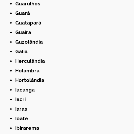
Guarulhos
Guará
Guatapará
Guaíra
Guzolândia
Gália
Herculândia
Holambra
Hortolândia
Iacanga
Iacri
Iaras
Ibaté
Ibirarema