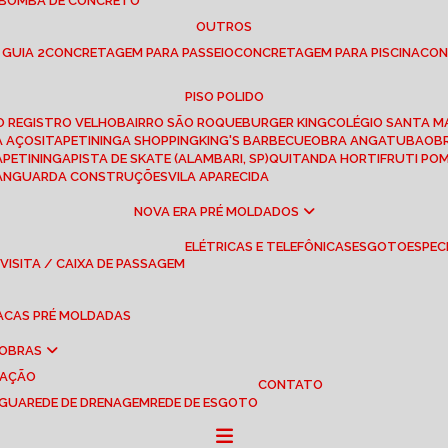
 BOMBA DE CONCRETO
OUTROS
 GUIA 2
CONCRETAGEM PARA PASSEIO
CONCRETAGEM PARA PISCINA
CO
PISO POLIDO
RO REGISTRO VELHO
BAIRRO SÃO ROQUE
BURGER KING
COLÉGIO SANTA M
A AÇOS
ITAPETININGA SHOPPING
KING'S BARBECUE
OBRA ANGATUBA
O
TAPETININGA
PISTA DE SKATE (ALAMBARI, SP)
QUITANDA HORTIFRUTI PO
VANGUARDA CONSTRUÇÕES
VILA APARECIDA
NOVA ERA PRÉ MOLDADOS
ELÉTRICAS E TELEFÔNICAS
ESGOTO
ESPEC
 VISITA / CAIXA DE PASSAGEM
LACAS PRÉ MOLDADAS
 OBRAS
UAÇÃO
CONTATO
ÁGUA
REDE DE DRENAGEM
REDE DE ESGOTO