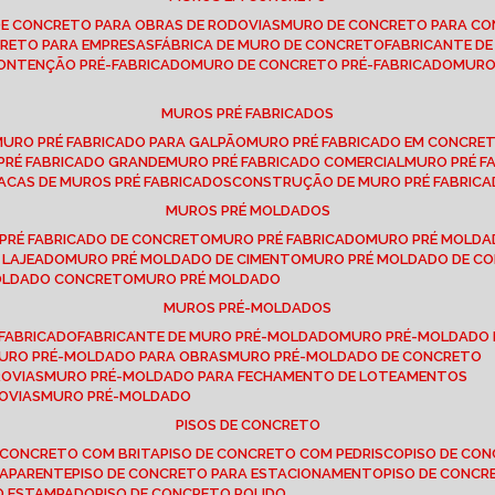
DE CONCRETO PARA OBRAS DE RODOVIAS
MURO DE CONCRETO PARA CO
CRETO PARA EMPRESAS
FÁBRICA DE MURO DE CONCRETO
FABRICANTE D
CONTENÇÃO PRÉ-FABRICADO
MURO DE CONCRETO PRÉ-FABRICADO
MUR
MUROS PRÉ FABRICADOS
MURO PRÉ FABRICADO PARA GALPÃO
MURO PRÉ FABRICADO EM CONCRE
 PRÉ FABRICADO GRANDE
MURO PRÉ FABRICADO COMERCIAL
MURO PRÉ 
LACAS DE MUROS PRÉ FABRICADOS
CONSTRUÇÃO DE MURO PRÉ FABRIC
MUROS PRÉ MOLDADOS
 PRÉ FABRICADO DE CONCRETO
MURO PRÉ FABRICADO
MURO PRÉ MOLD
 LAJEADO
MURO PRÉ MOLDADO DE CIMENTO
MURO PRÉ MOLDADO DE 
MOLDADO CONCRETO
MURO PRÉ MOLDADO
MUROS PRÉ-MOLDADOS
-FABRICADO
FABRICANTE DE MURO PRÉ-MOLDADO
MURO PRÉ-MOLDADO
MURO PRÉ-MOLDADO PARA OBRAS
MURO PRÉ-MOLDADO DE CONCRETO
ROVIAS
MURO PRÉ-MOLDADO PARA FECHAMENTO DE LOTEAMENTOS
OVIAS
MURO PRÉ-MOLDADO
PISOS DE CONCRETO
DE CONCRETO COM BRITA
PISO DE CONCRETO COM PEDRISCO
PISO DE C
 APARENTE
PISO DE CONCRETO PARA ESTACIONAMENTO
PISO DE CONC
TO ESTAMPADO
PISO DE CONCRETO POLIDO