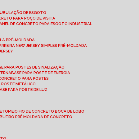
 TUBULAÇÃO DE ESGOTO
NCRETO PARA POÇO DE VISITA
ANEL DE CONCRETO PARA ESGOTO INDUSTRIAL
UPLA PRÉ-MOLDADA
BARREIRA NEW JERSEY SIMPLES PRÉ-MOLDADA
 JERSEY
ASE PARA POSTES DE SINALIZAÇÃO
XTERNA
BASE PARA POSTE DE ENERGIA
E CONCRETO PARA POSTES
A POSTE METÁLICO
BASE PARA POSTE DE LUZ
RETO
MEIO FIO DE CONCRETO BOCA DE LOBO
E BUEIRO PRÉ MOLDADA DE CONCRETO
OTO