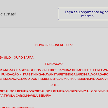
Faça seu orçamento ago
ialistas!
mesmo
NOVA ERA CONCRETO
M SILO - OURO SAFRA
FUNDAÇÃO
EM ANGATUBA
BOSQUE DOS PINHEIROS
CAMPINA DO MONTE ALEGRE
CA
I
FUNDAÇÃO - ITAPETININGA
HAVAN ITAPETININGA
JARDIM ALVORADA
P
E
RESIDENCIAL LAGO DOS IPÊS
RESIDENCIAL MARINA
RESIDENCIAL OUROVI
LAJES
PORTAL DOS PINHEIROS
PORTAL DOS PINHEIROS 6
RESIDENCIAL GOLDEN VI
 BARTH
VILA CAROLINA
VILA SERAFIM