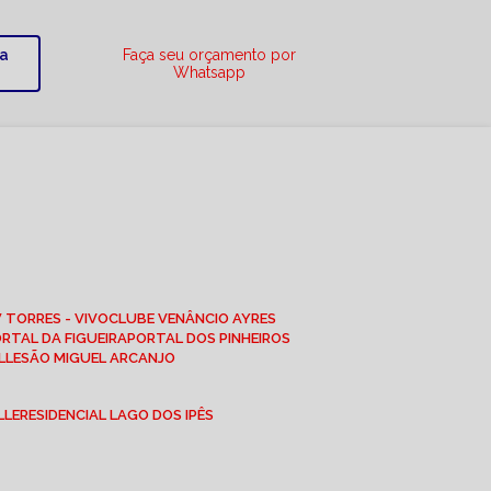
ra
Faça seu orçamento por
Whatsapp
W TORRES - VIVO
CLUBE VENÂNCIO AYRES
ORTAL DA FIGUEIRA
PORTAL DOS PINHEIROS
LLE
SÃO MIGUEL ARCANJO
LLE
RESIDENCIAL LAGO DOS IPÊS