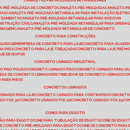
CANALETAS PRÉ-MOLDADAS RETANGULARES
TA PRÉ-MOLDADA DE CONCRETO
CANALETA PRÉ-MOLDADA
CANALETA P
RAS
CANALETA PRÉ-MOLDADA RETANGULAR PARA INSTALAÇÃO ELÉTRI
OTEAMENTO
CANALETA PRÉ-MOLDADA RETANGULAR PARA RODOVIA
NSTRUÇÃO CIVIL
CANALETA PRÉ-MOLDADA RETANGULAR PARA DRENA
RENAGEM
CANALETA PRÉ-MOLDADA RETANGULAR DE CONCRETO
CONCRETO PARA CONSTRUÇÕES
E GARAGEM
EMPRESA DE CONCRETO PARA LAJE
CONCRETO PARA QUADRA
RA PISO
CONCRETO PARA LAJE TRELIÇADA
CONCRETO PARA LAJE PRÉ M
AJE DE ISOPOR
CONCRETO USINADO INDUSTRIAL
O PISO POLIDO
CONCRETO USINADO PISO
CONCRETO USINADO PARA Q
RESA DE CONCRETO USINADO
DISTRIBUIDOR DE CONCRETO USINADO
C
 PARA PISOS
CONCRETOS USINADOS
USINADO PARA LAJE
CONCRETO USINADO PARA CONTRAPISO
CONCRETO
DO FCK 30
CONCRETO USINADO FCK 20
CONCRETO USINADO FCK 25
C
CONES PARA ESGOTO
ÇÃO PARA ESGOTO
CONE PARA TUBULAÇÃO DE ESGOTO
CONE DE ESGO
 DE CONCRETO PRÉ-MOLDADO PARA ESGOTO
CONE DE CONCRETO PARA