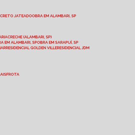
NCRETO JATEADO
OBRA EM ALAMBARI, SP
ARIA
CRECHE (ALAMBARI, SP)
BRA EM ALAMBARI, SP
OBRA EM SARAPUÍ, SP
MAR
RESIDENCIAL GOLDEN VILLE
RESIDENCIAL JDM
IAIS
FROTA