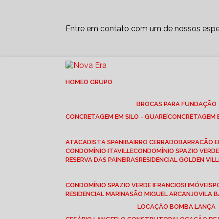
Entre em contato com um de nossos espec
HOME
O GRUPO
BROCAS PARA FUNDAÇÃO
CONCRETAGEM EM SILO - GUAREÍ
CONCRETAGEM E
ATACADISTA SPANI
BAIRRO CERRADO
BARRACÃO 
CONDOMÍNIO ITAVILLE
CONDOMÍNIO SPAZIO VERDE 
RESERVA DAS PAINEIRAS
RESIDENCIAL GOLDEN VILL
CONDOMÍNIO SPAZIO VERDE I
FRANCIOSI IMÓVEIS
RESIDENCIAL MARINA
SÃO MIGUEL ARCANJO
VILA
LOCAÇÃO BOMBA LANÇA