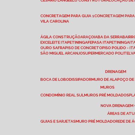
CESÁRIO LANGE
ELO CONSTRUTORA
LOCAÇÃO DE
CONCRETAGEM PARA GUIA 1
CONCRETAGEM PARA
VILA CAROLINA
ÁGILA CONSTRUÇÃO
ARAÇOIABA DA SERRA
BAIR
EXCELEITE ITAPETININGA
FEPASA ITAPETININGA
IT
OURO SAFRA
PISO DE CONCRETO
PISO POLIDO - I
SÃO MIGUEL ARCANJO
SUPERMERCADO POLITEL
DRENAGEM
BOCA DE LOBO
DISSIPADOR
MURO DE ALA
POÇO DE
MUROS
CONDOMÍNIO REAL SUL
MUROS PRÉ MOLDADOS
P
NOVA DRENAGEM
ÁREAS DE AT
GUIAS E SARJETAS
MURO PRÉ MOLDADO
REDE DE 