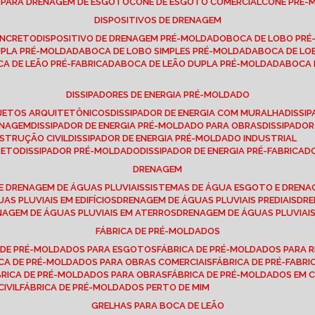
E PARA DRENAGEM DE ESGOTO
CONE DE ESGOTO COMERCIAL
CONE PRÉ
DISPOSITIVOS DE DRENAGEM
ONCRETO
DISPOSITIVO DE DRENAGEM PRÉ-MOLDADO
BOCA DE LOBO PR
UPLA PRÉ-MOLDADA
BOCA DE LOBO SIMPLES PRÉ-MOLDADA
BOCA DE L
OCA DE LEÃO PRÉ-FABRICADA
BOCA DE LEÃO DUPLA PRÉ-MOLDADA
BOCA
DISSIPADORES DE ENERGIA PRÉ-MOLDADO
ROJETOS ARQUITETÔNICOS
DISSIPADOR DE ENERGIA COM MURALHA
DISS
ENAGEM
DISSIPADOR DE ENERGIA PRÉ-MOLDADO PARA OBRAS
DISSIPAD
NSTRUÇÃO CIVIL
DISSIPADOR DE ENERGIA PRÉ-MOLDADO INDUSTRIAL
RETO
DISSIPADOR PRÉ-MOLDADO
DISSIPADOR DE ENERGIA PRÉ-FABRICAD
DRENAGEM
E DRENAGEM DE ÁGUAS PLUVIAIS
SISTEMAS DE ÁGUA ESGOTO E DREN
AS PLUVIAIS EM EDIFÍCIOS
DRENAGEM DE ÁGUAS PLUVIAIS PREDIAIS
DR
ENAGEM DE ÁGUAS PLUVIAIS EM ATERROS
DRENAGEM DE ÁGUAS PLUVIAI
FÁBRICA DE PRÉ-MOLDADOS
A DE PRÉ-MOLDADOS PARA ESGOTOS
FÁBRICA DE PRÉ-MOLDADOS PARA R
ICA DE PRÉ-MOLDADOS PARA OBRAS COMERCIAIS
FÁBRICA DE PRÉ-FABR
BRICA DE PRÉ-MOLDADOS PARA OBRAS
FÁBRICA DE PRÉ-MOLDADOS EM
IVIL
FÁBRICA DE PRÉ-MOLDADOS PERTO DE MIM
GRELHAS PARA BOCA DE LEÃO