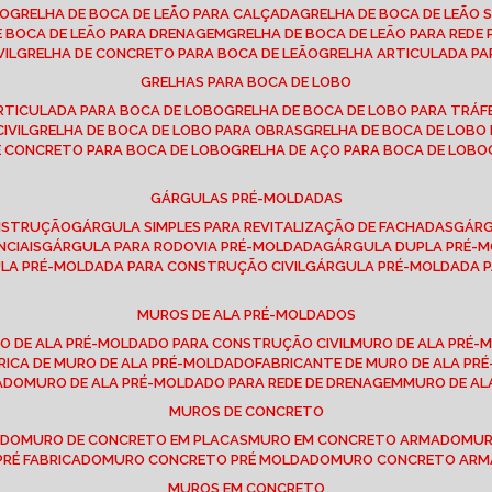
SO
GRELHA DE BOCA DE LEÃO PARA CALÇADA
GRELHA DE BOCA DE LEÃO 
DE BOCA DE LEÃO PARA DRENAGEM
GRELHA DE BOCA DE LEÃO PARA REDE 
VIL
GRELHA DE CONCRETO PARA BOCA DE LEÃO
GRELHA ARTICULADA PA
GRELHAS PARA BOCA DE LOBO
ARTICULADA PARA BOCA DE LOBO
GRELHA DE BOCA DE LOBO PARA TRÁ
IVIL
GRELHA DE BOCA DE LOBO PARA OBRAS
GRELHA DE BOCA DE LOB
DE CONCRETO PARA BOCA DE LOBO
GRELHA DE AÇO PARA BOCA DE LOBO
GÁRGULAS PRÉ-MOLDADAS
ONSTRUÇÃO
GÁRGULA SIMPLES PARA REVITALIZAÇÃO DE FACHADAS
GÁR
NCIAIS
GÁRGULA PARA RODOVIA PRÉ-MOLDADA
GÁRGULA DUPLA PRÉ-
ULA PRÉ-MOLDADA PARA CONSTRUÇÃO CIVIL
GÁRGULA PRÉ-MOLDADA 
MUROS DE ALA PRÉ-MOLDADOS
RO DE ALA PRÉ-MOLDADO PARA CONSTRUÇÃO CIVIL
MURO DE ALA PRÉ
BRICA DE MURO DE ALA PRÉ-MOLDADO
FABRICANTE DE MURO DE ALA P
ADO
MURO DE ALA PRÉ-MOLDADO PARA REDE DE DRENAGEM
MURO DE A
MUROS DE CONCRETO
ADO
MURO DE CONCRETO EM PLACAS
MURO EM CONCRETO ARMADO
MU
PRÉ FABRICADO
MURO CONCRETO PRÉ MOLDADO
MURO CONCRETO AR
MUROS EM CONCRETO