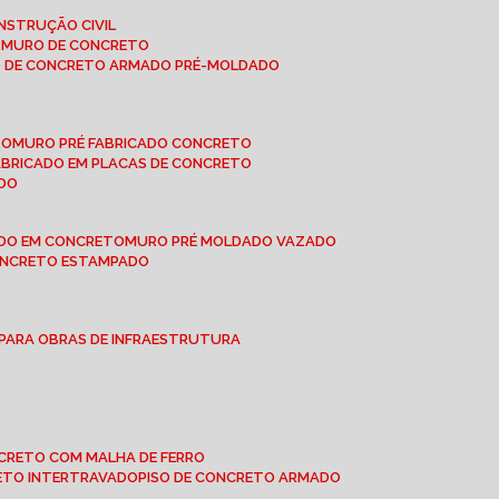
NSTRUÇÃO CIVIL
E MURO DE CONCRETO
O DE CONCRETO ARMADO PRÉ-MOLDADO
TO
MURO PRÉ FABRICADO CONCRETO
FABRICADO EM PLACAS DE CONCRETO
ADO
ADO EM CONCRETO
MURO PRÉ MOLDADO VAZADO
CONCRETO ESTAMPADO
 PARA OBRAS DE INFRAESTRUTURA
ONCRETO COM MALHA DE FERRO
RETO INTERTRAVADO
PISO DE CONCRETO ARMADO