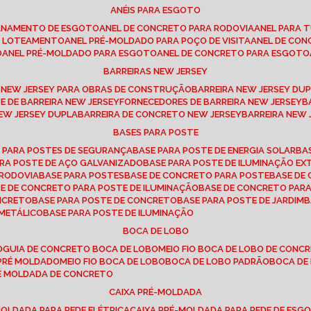
ANÉIS PARA ESGOTO
CANAMENTO DE ESGOTO
ANEL DE CONCRETO PARA RODOVIA
ANEL PARA
TO LOTEAMENTO
ANEL PRÉ-MOLDADO PARA POÇO DE VISITA
ANEL DE CO
O
ANEL PRÉ-MOLDADO PARA ESGOTO
ANEL DE CONCRETO PARA ESGOTO
BARREIRAS NEW JERSEY
A NEW JERSEY PARA OBRAS DE CONSTRUÇÃO
BARREIRA NEW JERSEY D
TE DE BARREIRA NEW JERSEY
FORNECEDORES DE BARREIRA NEW JERSEY
NEW JERSEY DUPLA
BARREIRA DE CONCRETO NEW JERSEY
BARREIRA NEW
BASES PARA POSTE
O PARA POSTES DE SEGURANÇA
BASE PARA POSTE DE ENERGIA SOLAR
B
PARA POSTE DE AÇO GALVANIZADO
BASE PARA POSTE DE ILUMINAÇÃO E
 RODOVIA
BASE PARA POSTES
BASE DE CONCRETO PARA POSTE
BASE D
SE DE CONCRETO PARA POSTE DE ILUMINAÇÃO
BASE DE CONCRETO PAR
ONCRETO
BASE PARA POSTE DE CONCRETO
BASE PARA POSTE DE JARDIM
 METÁLICO
BASE PARA POSTE DE ILUMINAÇÃO
BOCA DE LOBO
O
GUIA DE CONCRETO BOCA DE LOBO
MEIO FIO BOCA DE LOBO DE CONC
O PRÉ MOLDADO
MEIO FIO BOCA DE LOBO
BOCA DE LOBO PADRÃO
BOCA D
RÉ MOLDADA DE CONCRETO
CAIXA PRÉ-MOLDADA
-MOLDADA PARA REDE ELÉTRICA
CAIXA PRÉ-MOLDADA PARA REDE DE ESG