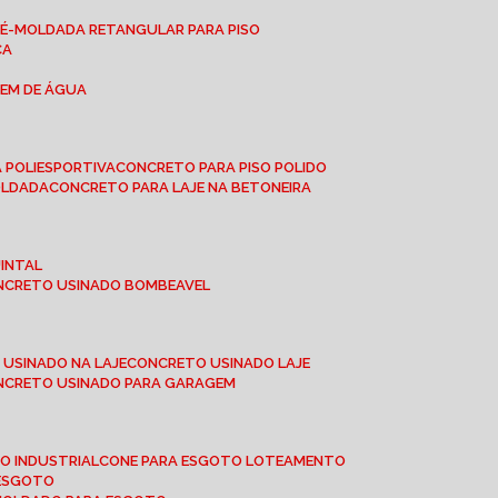
RÉ-MOLDADA RETANGULAR PARA PISO
CA
GEM DE ÁGUA
 POLIESPORTIVA
CONCRETO PARA PISO POLIDO
OLDADA
CONCRETO PARA LAJE NA BETONEIRA
UINTAL
ONCRETO USINADO BOMBEAVEL
 USINADO NA LAJE
CONCRETO USINADO LAJE
ONCRETO USINADO PARA GARAGEM
TO INDUSTRIAL
CONE PARA ESGOTO LOTEAMENTO
 ESGOTO