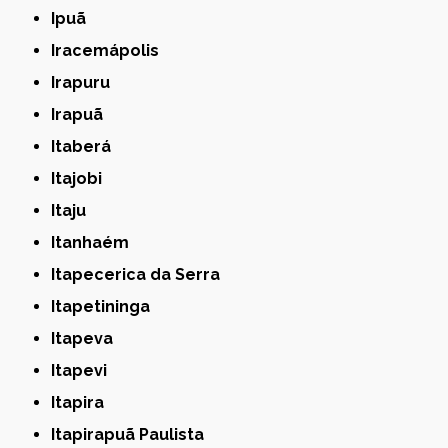
Ipuã
Iracemápolis
Irapuru
Irapuã
Itaberá
Itajobi
Itaju
Itanhaém
Itapecerica da Serra
Itapetininga
Itapeva
Itapevi
Itapira
Itapirapuã Paulista