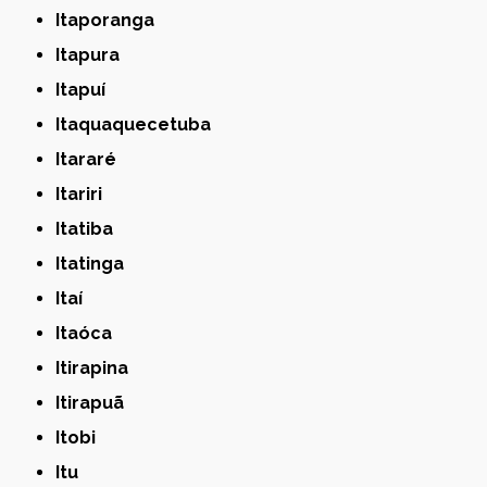
Itaporanga
Itapura
Itapuí
Itaquaquecetuba
Itararé
Itariri
Itatiba
Itatinga
Itaí
Itaóca
Itirapina
Itirapuã
Itobi
Itu