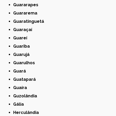
Guararapes
Guararema
Guaratinguetá
Guaraçaí
Guareí
Guariba
Guarujá
Guarulhos
Guará
Guatapará
Guaíra
Guzolândia
Gália
Herculândia