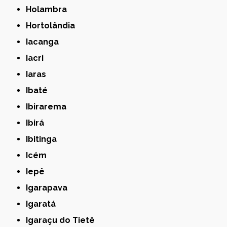
Holambra
Hortolândia
Iacanga
Iacri
Iaras
Ibaté
Ibirarema
Ibirá
Ibitinga
Icém
Iepê
Igarapava
Igaratá
Igaraçu do Tietê