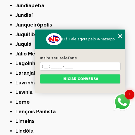
Jundiapeba
Jundiaí
Junqueirópolis
Juquitiba
Olá! Fale agora pelo WhatsApp
Juquiá
Júlio Mesquita
Insira seu telefone
Lagoinha
Laranjal Paulista
INICIAR CONVERSA
Lavrinhas
Lavínia
1
Leme
Lençóis Paulista
Limeira
Lindóia