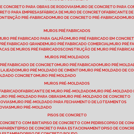
DE CONCRETO PARA OBRAS DE RODOVIAS
MURO DE CONCRETO PARA CO
CRETO PARA EMPRESAS
FÁBRICA DE MURO DE CONCRETO
FABRICANTE D
CONTENÇÃO PRÉ-FABRICADO
MURO DE CONCRETO PRÉ-FABRICADO
MUR
MUROS PRÉ FABRICADOS
MURO PRÉ FABRICADO PARA GALPÃO
MURO PRÉ FABRICADO EM CONCRE
 PRÉ FABRICADO GRANDE
MURO PRÉ FABRICADO COMERCIAL
MURO PRÉ 
LACAS DE MUROS PRÉ FABRICADOS
CONSTRUÇÃO DE MURO PRÉ FABRIC
MUROS PRÉ MOLDADOS
 PRÉ FABRICADO DE CONCRETO
MURO PRÉ FABRICADO
MURO PRÉ MOLD
 LAJEADO
MURO PRÉ MOLDADO DE CIMENTO
MURO PRÉ MOLDADO DE 
MOLDADO CONCRETO
MURO PRÉ MOLDADO
MUROS PRÉ-MOLDADOS
-FABRICADO
FABRICANTE DE MURO PRÉ-MOLDADO
MURO PRÉ-MOLDADO
MURO PRÉ-MOLDADO PARA OBRAS
MURO PRÉ-MOLDADO DE CONCRETO
ROVIAS
MURO PRÉ-MOLDADO PARA FECHAMENTO DE LOTEAMENTOS
OVIAS
MURO PRÉ-MOLDADO
PISOS DE CONCRETO
DE CONCRETO COM BRITA
PISO DE CONCRETO COM PEDRISCO
PISO DE C
 APARENTE
PISO DE CONCRETO PARA ESTACIONAMENTO
PISO DE CONC
TO ESTAMPADO
PISO DE CONCRETO POLIDO