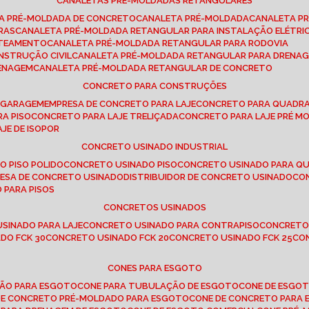
CANALETAS PRÉ-MOLDADAS RETANGULARES
TA PRÉ-MOLDADA DE CONCRETO
CANALETA PRÉ-MOLDADA
CANALETA P
RAS
CANALETA PRÉ-MOLDADA RETANGULAR PARA INSTALAÇÃO ELÉTRI
OTEAMENTO
CANALETA PRÉ-MOLDADA RETANGULAR PARA RODOVIA
NSTRUÇÃO CIVIL
CANALETA PRÉ-MOLDADA RETANGULAR PARA DRENA
RENAGEM
CANALETA PRÉ-MOLDADA RETANGULAR DE CONCRETO
CONCRETO PARA CONSTRUÇÕES
E GARAGEM
EMPRESA DE CONCRETO PARA LAJE
CONCRETO PARA QUADRA
RA PISO
CONCRETO PARA LAJE TRELIÇADA
CONCRETO PARA LAJE PRÉ M
AJE DE ISOPOR
CONCRETO USINADO INDUSTRIAL
O PISO POLIDO
CONCRETO USINADO PISO
CONCRETO USINADO PARA Q
RESA DE CONCRETO USINADO
DISTRIBUIDOR DE CONCRETO USINADO
C
 PARA PISOS
CONCRETOS USINADOS
USINADO PARA LAJE
CONCRETO USINADO PARA CONTRAPISO
CONCRETO
DO FCK 30
CONCRETO USINADO FCK 20
CONCRETO USINADO FCK 25
C
CONES PARA ESGOTO
ÇÃO PARA ESGOTO
CONE PARA TUBULAÇÃO DE ESGOTO
CONE DE ESGO
 DE CONCRETO PRÉ-MOLDADO PARA ESGOTO
CONE DE CONCRETO PARA