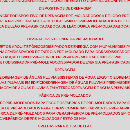
E PARA DRENAGEM DE ESGOTO
CONE DE ESGOTO COMERCIAL
CONE PRÉ
DISPOSITIVOS DE DRENAGEM
ONCRETO
DISPOSITIVO DE DRENAGEM PRÉ-MOLDADO
BOCA DE LOBO PR
UPLA PRÉ-MOLDADA
BOCA DE LOBO SIMPLES PRÉ-MOLDADA
BOCA DE L
OCA DE LEÃO PRÉ-FABRICADA
BOCA DE LEÃO DUPLA PRÉ-MOLDADA
BOCA
DISSIPADORES DE ENERGIA PRÉ-MOLDADO
ROJETOS ARQUITETÔNICOS
DISSIPADOR DE ENERGIA COM MURALHA
DISS
ENAGEM
DISSIPADOR DE ENERGIA PRÉ-MOLDADO PARA OBRAS
DISSIPAD
NSTRUÇÃO CIVIL
DISSIPADOR DE ENERGIA PRÉ-MOLDADO INDUSTRIAL
RETO
DISSIPADOR PRÉ-MOLDADO
DISSIPADOR DE ENERGIA PRÉ-FABRICAD
DRENAGEM
E DRENAGEM DE ÁGUAS PLUVIAIS
SISTEMAS DE ÁGUA ESGOTO E DREN
AS PLUVIAIS EM EDIFÍCIOS
DRENAGEM DE ÁGUAS PLUVIAIS PREDIAIS
DR
ENAGEM DE ÁGUAS PLUVIAIS EM ATERROS
DRENAGEM DE ÁGUAS PLUVIAI
FÁBRICA DE PRÉ-MOLDADOS
A DE PRÉ-MOLDADOS PARA ESGOTOS
FÁBRICA DE PRÉ-MOLDADOS PARA R
ICA DE PRÉ-MOLDADOS PARA OBRAS COMERCIAIS
FÁBRICA DE PRÉ-FABR
BRICA DE PRÉ-MOLDADOS PARA OBRAS
FÁBRICA DE PRÉ-MOLDADOS EM
IVIL
FÁBRICA DE PRÉ-MOLDADOS PERTO DE MIM
GRELHAS PARA BOCA DE LEÃO