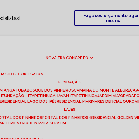
Faça seu orçamento ago
ialistas!
mesmo
NOVA ERA CONCRETO
M SILO - OURO SAFRA
FUNDAÇÃO
EM ANGATUBA
BOSQUE DOS PINHEIROS
CAMPINA DO MONTE ALEGRE
CA
I
FUNDAÇÃO - ITAPETININGA
HAVAN ITAPETININGA
JARDIM ALVORADA
P
E
RESIDENCIAL LAGO DOS IPÊS
RESIDENCIAL MARINA
RESIDENCIAL OUROVI
LAJES
PORTAL DOS PINHEIROS
PORTAL DOS PINHEIROS 6
RESIDENCIAL GOLDEN VI
 BARTH
VILA CAROLINA
VILA SERAFIM