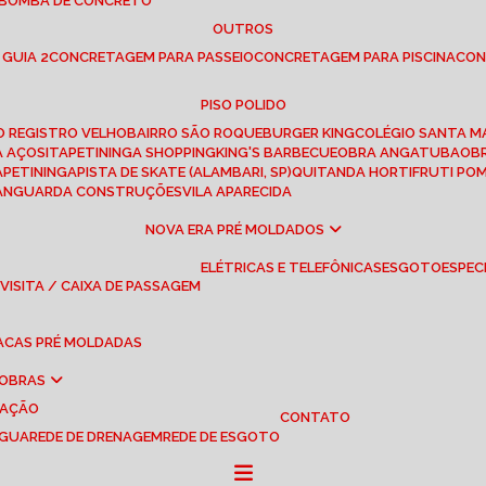
 BOMBA DE CONCRETO
OUTROS
 GUIA 2
CONCRETAGEM PARA PASSEIO
CONCRETAGEM PARA PISCINA
CO
PISO POLIDO
RO REGISTRO VELHO
BAIRRO SÃO ROQUE
BURGER KING
COLÉGIO SANTA M
A AÇOS
ITAPETININGA SHOPPING
KING'S BARBECUE
OBRA ANGATUBA
O
TAPETININGA
PISTA DE SKATE (ALAMBARI, SP)
QUITANDA HORTIFRUTI PO
VANGUARDA CONSTRUÇÕES
VILA APARECIDA
NOVA ERA PRÉ MOLDADOS
ELÉTRICAS E TELEFÔNICAS
ESGOTO
ESPEC
 VISITA / CAIXA DE PASSAGEM
LACAS PRÉ MOLDADAS
 OBRAS
UAÇÃO
CONTATO
ÁGUA
REDE DE DRENAGEM
REDE DE ESGOTO