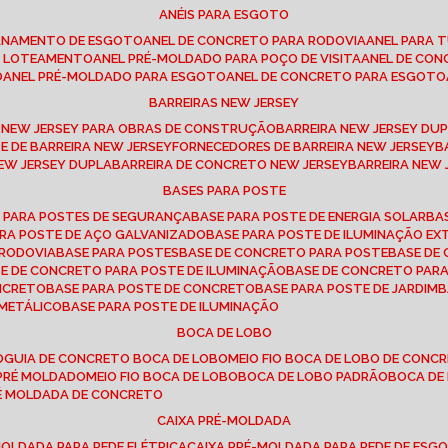
ANÉIS PARA ESGOTO
CANAMENTO DE ESGOTO
ANEL DE CONCRETO PARA RODOVIA
ANEL PARA
TO LOTEAMENTO
ANEL PRÉ-MOLDADO PARA POÇO DE VISITA
ANEL DE CO
O
ANEL PRÉ-MOLDADO PARA ESGOTO
ANEL DE CONCRETO PARA ESGOTO
BARREIRAS NEW JERSEY
A NEW JERSEY PARA OBRAS DE CONSTRUÇÃO
BARREIRA NEW JERSEY D
TE DE BARREIRA NEW JERSEY
FORNECEDORES DE BARREIRA NEW JERSEY
NEW JERSEY DUPLA
BARREIRA DE CONCRETO NEW JERSEY
BARREIRA NEW
BASES PARA POSTE
O PARA POSTES DE SEGURANÇA
BASE PARA POSTE DE ENERGIA SOLAR
B
PARA POSTE DE AÇO GALVANIZADO
BASE PARA POSTE DE ILUMINAÇÃO E
 RODOVIA
BASE PARA POSTES
BASE DE CONCRETO PARA POSTE
BASE D
SE DE CONCRETO PARA POSTE DE ILUMINAÇÃO
BASE DE CONCRETO PAR
ONCRETO
BASE PARA POSTE DE CONCRETO
BASE PARA POSTE DE JARDIM
 METÁLICO
BASE PARA POSTE DE ILUMINAÇÃO
BOCA DE LOBO
O
GUIA DE CONCRETO BOCA DE LOBO
MEIO FIO BOCA DE LOBO DE CONC
O PRÉ MOLDADO
MEIO FIO BOCA DE LOBO
BOCA DE LOBO PADRÃO
BOCA D
RÉ MOLDADA DE CONCRETO
CAIXA PRÉ-MOLDADA
-MOLDADA PARA REDE ELÉTRICA
CAIXA PRÉ-MOLDADA PARA REDE DE ESG