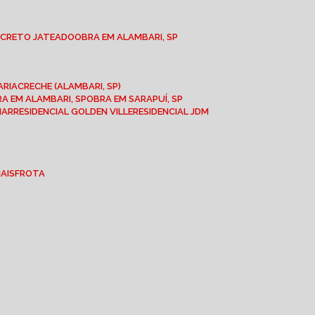
NCRETO JATEADO
OBRA EM ALAMBARI, SP
ARIA
CRECHE (ALAMBARI, SP)
BRA EM ALAMBARI, SP
OBRA EM SARAPUÍ, SP
MAR
RESIDENCIAL GOLDEN VILLE
RESIDENCIAL JDM
IAIS
FROTA