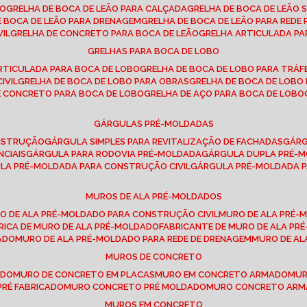
SO
GRELHA DE BOCA DE LEÃO PARA CALÇADA
GRELHA DE BOCA DE LEÃO 
DE BOCA DE LEÃO PARA DRENAGEM
GRELHA DE BOCA DE LEÃO PARA REDE 
VIL
GRELHA DE CONCRETO PARA BOCA DE LEÃO
GRELHA ARTICULADA PA
GRELHAS PARA BOCA DE LOBO
ARTICULADA PARA BOCA DE LOBO
GRELHA DE BOCA DE LOBO PARA TRÁ
IVIL
GRELHA DE BOCA DE LOBO PARA OBRAS
GRELHA DE BOCA DE LOB
DE CONCRETO PARA BOCA DE LOBO
GRELHA DE AÇO PARA BOCA DE LOBO
GÁRGULAS PRÉ-MOLDADAS
ONSTRUÇÃO
GÁRGULA SIMPLES PARA REVITALIZAÇÃO DE FACHADAS
GÁR
NCIAIS
GÁRGULA PARA RODOVIA PRÉ-MOLDADA
GÁRGULA DUPLA PRÉ-
ULA PRÉ-MOLDADA PARA CONSTRUÇÃO CIVIL
GÁRGULA PRÉ-MOLDADA 
MUROS DE ALA PRÉ-MOLDADOS
RO DE ALA PRÉ-MOLDADO PARA CONSTRUÇÃO CIVIL
MURO DE ALA PRÉ
BRICA DE MURO DE ALA PRÉ-MOLDADO
FABRICANTE DE MURO DE ALA P
ADO
MURO DE ALA PRÉ-MOLDADO PARA REDE DE DRENAGEM
MURO DE A
MUROS DE CONCRETO
ADO
MURO DE CONCRETO EM PLACAS
MURO EM CONCRETO ARMADO
MU
PRÉ FABRICADO
MURO CONCRETO PRÉ MOLDADO
MURO CONCRETO AR
MUROS EM CONCRETO