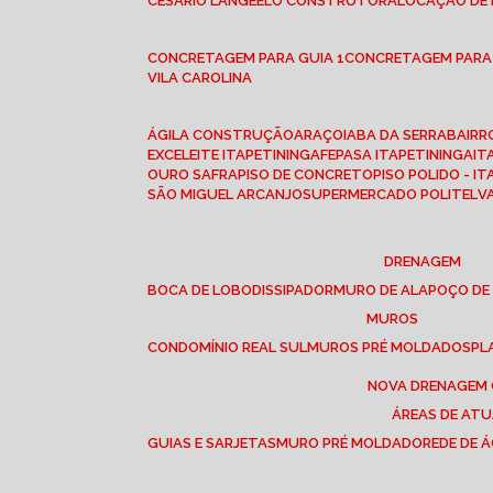
CESÁRIO LANGE
ELO CONSTRUTORA
LOCAÇÃO DE
CONCRETAGEM PARA GUIA 1
CONCRETAGEM PARA
VILA CAROLINA
ÁGILA CONSTRUÇÃO
ARAÇOIABA DA SERRA
BAIR
EXCELEITE ITAPETININGA
FEPASA ITAPETININGA
IT
OURO SAFRA
PISO DE CONCRETO
PISO POLIDO - I
SÃO MIGUEL ARCANJO
SUPERMERCADO POLITEL
DRENAGEM
BOCA DE LOBO
DISSIPADOR
MURO DE ALA
POÇO DE
MUROS
CONDOMÍNIO REAL SUL
MUROS PRÉ MOLDADOS
P
NOVA DRENAGEM
ÁREAS DE AT
GUIAS E SARJETAS
MURO PRÉ MOLDADO
REDE DE 