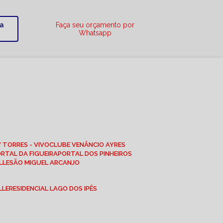
ra
Faça seu orçamento por
Whatsapp
W TORRES - VIVO
CLUBE VENÂNCIO AYRES
ORTAL DA FIGUEIRA
PORTAL DOS PINHEIROS
LLE
SÃO MIGUEL ARCANJO
LLE
RESIDENCIAL LAGO DOS IPÊS