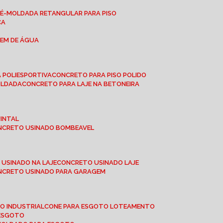
RÉ-MOLDADA RETANGULAR PARA PISO
CA
GEM DE ÁGUA
 POLIESPORTIVA
CONCRETO PARA PISO POLIDO
OLDADA
CONCRETO PARA LAJE NA BETONEIRA
UINTAL
ONCRETO USINADO BOMBEAVEL
 USINADO NA LAJE
CONCRETO USINADO LAJE
ONCRETO USINADO PARA GARAGEM
TO INDUSTRIAL
CONE PARA ESGOTO LOTEAMENTO
 ESGOTO