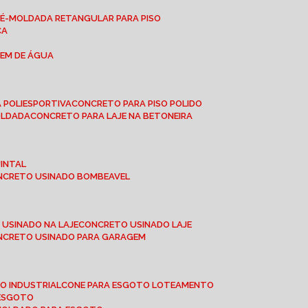
RÉ-MOLDADA RETANGULAR PARA PISO
CA
GEM DE ÁGUA
 POLIESPORTIVA
CONCRETO PARA PISO POLIDO
OLDADA
CONCRETO PARA LAJE NA BETONEIRA
UINTAL
ONCRETO USINADO BOMBEAVEL
 USINADO NA LAJE
CONCRETO USINADO LAJE
ONCRETO USINADO PARA GARAGEM
TO INDUSTRIAL
CONE PARA ESGOTO LOTEAMENTO
 ESGOTO