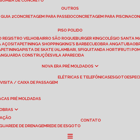
 BOMBA DE CONCRETO
OUTROS
 GUIA 2
CONCRETAGEM PARA PASSEIO
CONCRETAGEM PARA PISCINA
CO
PISO POLIDO
RO REGISTRO VELHO
BAIRRO SÃO ROQUE
BURGER KING
COLÉGIO SANTA M
A AÇOS
ITAPETININGA SHOPPING
KING'S BARBECUE
OBRA ANGATUBA
O
TAPETININGA
PISTA DE SKATE (ALAMBARI, SP)
QUITANDA HORTIFRUTI PO
VANGUARDA CONSTRUÇÕES
VILA APARECIDA
NOVA ERA PRÉ MOLDADOS
ELÉTRICAS E TELEFÔNICAS
ESGOTO
ESPEC
 VISITA / CAIXA DE PASSAGEM
LACAS PRÉ MOLDADAS
 OBRAS
UAÇÃO
CONTATO
ÁGUA
REDE DE DRENAGEM
REDE DE ESGOTO