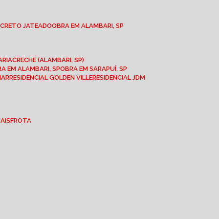
NCRETO JATEADO
OBRA EM ALAMBARI, SP
ARIA
CRECHE (ALAMBARI, SP)
BRA EM ALAMBARI, SP
OBRA EM SARAPUÍ, SP
MAR
RESIDENCIAL GOLDEN VILLE
RESIDENCIAL JDM
IAIS
FROTA