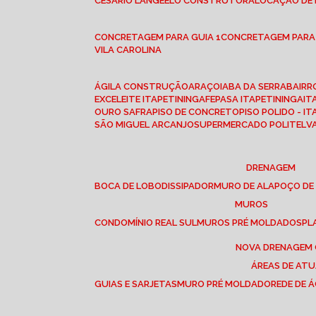
CESÁRIO LANGE
ELO CONSTRUTORA
LOCAÇÃO DE
CONCRETAGEM PARA GUIA 1
CONCRETAGEM PARA
VILA CAROLINA
ÁGILA CONSTRUÇÃO
ARAÇOIABA DA SERRA
BAIR
EXCELEITE ITAPETININGA
FEPASA ITAPETININGA
IT
OURO SAFRA
PISO DE CONCRETO
PISO POLIDO - I
SÃO MIGUEL ARCANJO
SUPERMERCADO POLITEL
DRENAGEM
BOCA DE LOBO
DISSIPADOR
MURO DE ALA
POÇO DE
MUROS
CONDOMÍNIO REAL SUL
MUROS PRÉ MOLDADOS
P
NOVA DRENAGEM
ÁREAS DE AT
GUIAS E SARJETAS
MURO PRÉ MOLDADO
REDE DE 