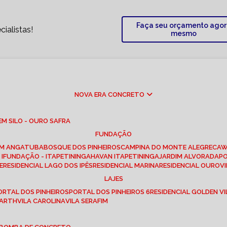
Faça seu orçamento ago
ialistas!
mesmo
NOVA ERA CONCRETO
M SILO - OURO SAFRA
FUNDAÇÃO
EM ANGATUBA
BOSQUE DOS PINHEIROS
CAMPINA DO MONTE ALEGRE
CA
I
FUNDAÇÃO - ITAPETININGA
HAVAN ITAPETININGA
JARDIM ALVORADA
P
E
RESIDENCIAL LAGO DOS IPÊS
RESIDENCIAL MARINA
RESIDENCIAL OUROVI
LAJES
PORTAL DOS PINHEIROS
PORTAL DOS PINHEIROS 6
RESIDENCIAL GOLDEN VI
 BARTH
VILA CAROLINA
VILA SERAFIM