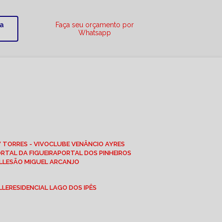
ra
Faça seu orçamento por
Whatsapp
W TORRES - VIVO
CLUBE VENÂNCIO AYRES
ORTAL DA FIGUEIRA
PORTAL DOS PINHEIROS
LLE
SÃO MIGUEL ARCANJO
LLE
RESIDENCIAL LAGO DOS IPÊS