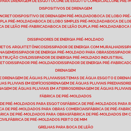
E PARA DRENAGEM DE ESGOTO
CONE DE ESGOTO COMERCIAL
CONE PRÉ
DISPOSITIVOS DE DRENAGEM
ONCRETO
DISPOSITIVO DE DRENAGEM PRÉ-MOLDADO
BOCA DE LOBO PR
UPLA PRÉ-MOLDADA
BOCA DE LOBO SIMPLES PRÉ-MOLDADA
BOCA DE L
OCA DE LEÃO PRÉ-FABRICADA
BOCA DE LEÃO DUPLA PRÉ-MOLDADA
BOCA
DISSIPADORES DE ENERGIA PRÉ-MOLDADO
ROJETOS ARQUITETÔNICOS
DISSIPADOR DE ENERGIA COM MURALHA
DISS
ENAGEM
DISSIPADOR DE ENERGIA PRÉ-MOLDADO PARA OBRAS
DISSIPAD
NSTRUÇÃO CIVIL
DISSIPADOR DE ENERGIA PRÉ-MOLDADO INDUSTRIAL
RETO
DISSIPADOR PRÉ-MOLDADO
DISSIPADOR DE ENERGIA PRÉ-FABRICAD
DRENAGEM
E DRENAGEM DE ÁGUAS PLUVIAIS
SISTEMAS DE ÁGUA ESGOTO E DREN
AS PLUVIAIS EM EDIFÍCIOS
DRENAGEM DE ÁGUAS PLUVIAIS PREDIAIS
DR
ENAGEM DE ÁGUAS PLUVIAIS EM ATERROS
DRENAGEM DE ÁGUAS PLUVIAI
FÁBRICA DE PRÉ-MOLDADOS
A DE PRÉ-MOLDADOS PARA ESGOTOS
FÁBRICA DE PRÉ-MOLDADOS PARA R
ICA DE PRÉ-MOLDADOS PARA OBRAS COMERCIAIS
FÁBRICA DE PRÉ-FABR
BRICA DE PRÉ-MOLDADOS PARA OBRAS
FÁBRICA DE PRÉ-MOLDADOS EM
IVIL
FÁBRICA DE PRÉ-MOLDADOS PERTO DE MIM
GRELHAS PARA BOCA DE LEÃO