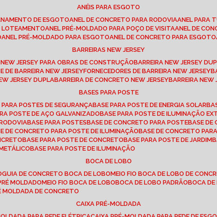
ANÉIS PARA ESGOTO
CANAMENTO DE ESGOTO
ANEL DE CONCRETO PARA RODOVIA
ANEL PARA
TO LOTEAMENTO
ANEL PRÉ-MOLDADO PARA POÇO DE VISITA
ANEL DE CO
O
ANEL PRÉ-MOLDADO PARA ESGOTO
ANEL DE CONCRETO PARA ESGOTO
BARREIRAS NEW JERSEY
A NEW JERSEY PARA OBRAS DE CONSTRUÇÃO
BARREIRA NEW JERSEY D
TE DE BARREIRA NEW JERSEY
FORNECEDORES DE BARREIRA NEW JERSEY
NEW JERSEY DUPLA
BARREIRA DE CONCRETO NEW JERSEY
BARREIRA NEW
BASES PARA POSTE
O PARA POSTES DE SEGURANÇA
BASE PARA POSTE DE ENERGIA SOLAR
B
PARA POSTE DE AÇO GALVANIZADO
BASE PARA POSTE DE ILUMINAÇÃO E
 RODOVIA
BASE PARA POSTES
BASE DE CONCRETO PARA POSTE
BASE D
SE DE CONCRETO PARA POSTE DE ILUMINAÇÃO
BASE DE CONCRETO PAR
ONCRETO
BASE PARA POSTE DE CONCRETO
BASE PARA POSTE DE JARDIM
 METÁLICO
BASE PARA POSTE DE ILUMINAÇÃO
BOCA DE LOBO
O
GUIA DE CONCRETO BOCA DE LOBO
MEIO FIO BOCA DE LOBO DE CONC
O PRÉ MOLDADO
MEIO FIO BOCA DE LOBO
BOCA DE LOBO PADRÃO
BOCA D
RÉ MOLDADA DE CONCRETO
CAIXA PRÉ-MOLDADA
-MOLDADA PARA REDE ELÉTRICA
CAIXA PRÉ-MOLDADA PARA REDE DE ESG