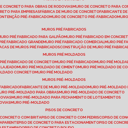
DE CONCRETO PARA OBRAS DE RODOVIAS
MURO DE CONCRETO PARA CO
CRETO PARA EMPRESAS
FÁBRICA DE MURO DE CONCRETO
FABRICANTE D
CONTENÇÃO PRÉ-FABRICADO
MURO DE CONCRETO PRÉ-FABRICADO
MUR
MUROS PRÉ FABRICADOS
MURO PRÉ FABRICADO PARA GALPÃO
MURO PRÉ FABRICADO EM CONCRE
 PRÉ FABRICADO GRANDE
MURO PRÉ FABRICADO COMERCIAL
MURO PRÉ 
LACAS DE MUROS PRÉ FABRICADOS
CONSTRUÇÃO DE MURO PRÉ FABRIC
MUROS PRÉ MOLDADOS
 PRÉ FABRICADO DE CONCRETO
MURO PRÉ FABRICADO
MURO PRÉ MOLD
 LAJEADO
MURO PRÉ MOLDADO DE CIMENTO
MURO PRÉ MOLDADO DE 
MOLDADO CONCRETO
MURO PRÉ MOLDADO
MUROS PRÉ-MOLDADOS
-FABRICADO
FABRICANTE DE MURO PRÉ-MOLDADO
MURO PRÉ-MOLDADO
MURO PRÉ-MOLDADO PARA OBRAS
MURO PRÉ-MOLDADO DE CONCRETO
ROVIAS
MURO PRÉ-MOLDADO PARA FECHAMENTO DE LOTEAMENTOS
OVIAS
MURO PRÉ-MOLDADO
PISOS DE CONCRETO
DE CONCRETO COM BRITA
PISO DE CONCRETO COM PEDRISCO
PISO DE C
 APARENTE
PISO DE CONCRETO PARA ESTACIONAMENTO
PISO DE CONC
TO ESTAMPADO
PISO DE CONCRETO POLIDO