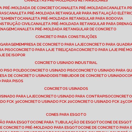
CANALETAS PRÉ-MOLDADAS RETANGULARES
TA PRÉ-MOLDADA DE CONCRETO
CANALETA PRÉ-MOLDADA
CANALETA P
RAS
CANALETA PRÉ-MOLDADA RETANGULAR PARA INSTALAÇÃO ELÉTRI
OTEAMENTO
CANALETA PRÉ-MOLDADA RETANGULAR PARA RODOVIA
NSTRUÇÃO CIVIL
CANALETA PRÉ-MOLDADA RETANGULAR PARA DRENA
RENAGEM
CANALETA PRÉ-MOLDADA RETANGULAR DE CONCRETO
CONCRETO PARA CONSTRUÇÕES
E GARAGEM
EMPRESA DE CONCRETO PARA LAJE
CONCRETO PARA QUADRA
RA PISO
CONCRETO PARA LAJE TRELIÇADA
CONCRETO PARA LAJE PRÉ M
AJE DE ISOPOR
CONCRETO USINADO INDUSTRIAL
O PISO POLIDO
CONCRETO USINADO PISO
CONCRETO USINADO PARA Q
RESA DE CONCRETO USINADO
DISTRIBUIDOR DE CONCRETO USINADO
C
 PARA PISOS
CONCRETOS USINADOS
USINADO PARA LAJE
CONCRETO USINADO PARA CONTRAPISO
CONCRETO
DO FCK 30
CONCRETO USINADO FCK 20
CONCRETO USINADO FCK 25
C
CONES PARA ESGOTO
ÇÃO PARA ESGOTO
CONE PARA TUBULAÇÃO DE ESGOTO
CONE DE ESGO
 DE CONCRETO PRÉ-MOLDADO PARA ESGOTO
CONE DE CONCRETO PARA