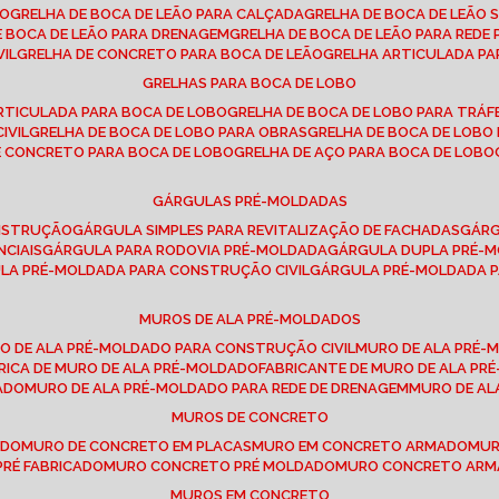
SO
GRELHA DE BOCA DE LEÃO PARA CALÇADA
GRELHA DE BOCA DE LEÃO 
DE BOCA DE LEÃO PARA DRENAGEM
GRELHA DE BOCA DE LEÃO PARA REDE 
VIL
GRELHA DE CONCRETO PARA BOCA DE LEÃO
GRELHA ARTICULADA PA
GRELHAS PARA BOCA DE LOBO
ARTICULADA PARA BOCA DE LOBO
GRELHA DE BOCA DE LOBO PARA TRÁ
IVIL
GRELHA DE BOCA DE LOBO PARA OBRAS
GRELHA DE BOCA DE LOB
DE CONCRETO PARA BOCA DE LOBO
GRELHA DE AÇO PARA BOCA DE LOBO
GÁRGULAS PRÉ-MOLDADAS
ONSTRUÇÃO
GÁRGULA SIMPLES PARA REVITALIZAÇÃO DE FACHADAS
GÁR
NCIAIS
GÁRGULA PARA RODOVIA PRÉ-MOLDADA
GÁRGULA DUPLA PRÉ-
ULA PRÉ-MOLDADA PARA CONSTRUÇÃO CIVIL
GÁRGULA PRÉ-MOLDADA 
MUROS DE ALA PRÉ-MOLDADOS
RO DE ALA PRÉ-MOLDADO PARA CONSTRUÇÃO CIVIL
MURO DE ALA PRÉ
BRICA DE MURO DE ALA PRÉ-MOLDADO
FABRICANTE DE MURO DE ALA P
ADO
MURO DE ALA PRÉ-MOLDADO PARA REDE DE DRENAGEM
MURO DE A
MUROS DE CONCRETO
ADO
MURO DE CONCRETO EM PLACAS
MURO EM CONCRETO ARMADO
MU
PRÉ FABRICADO
MURO CONCRETO PRÉ MOLDADO
MURO CONCRETO AR
MUROS EM CONCRETO