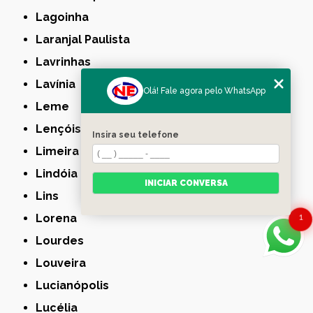
Lagoinha
Laranjal Paulista
Lavrinhas
Lavínia
Olá! Fale agora pelo WhatsApp
Leme
Lençóis Paulista
Insira seu telefone
Limeira
Lindóia
INICIAR CONVERSA
Lins
Lorena
1
Lourdes
Louveira
Lucianópolis
Lucélia