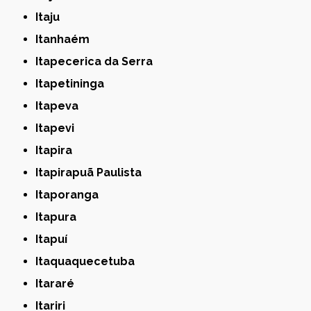
Itaju
Itanhaém
Itapecerica da Serra
Itapetininga
Itapeva
Itapevi
Itapira
Itapirapuã Paulista
Itaporanga
Itapura
Itapuí
Itaquaquecetuba
Itararé
Itariri