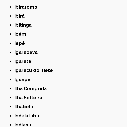
Ibirarema
Ibirá
Ibitinga
Icém
Iepê
Igarapava
Igaratá
Igaraçu do Tietê
Iguape
Ilha Comprida
Ilha Solteira
Ilhabela
Indaiatuba
Indiana