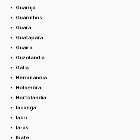
Guarujá
Guarulhos
Guará
Guatapará
Guaíra
Guzolândia
Gália
Herculândia
Holambra
Hortolândia
Iacanga
Iacri
Iaras
Ibaté