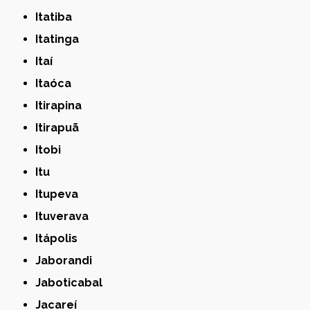
Itatiba
Itatinga
Itaí
Itaóca
Itirapina
Itirapuã
Itobi
Itu
Itupeva
Ituverava
Itápolis
Jaborandi
Jaboticabal
Jacareí