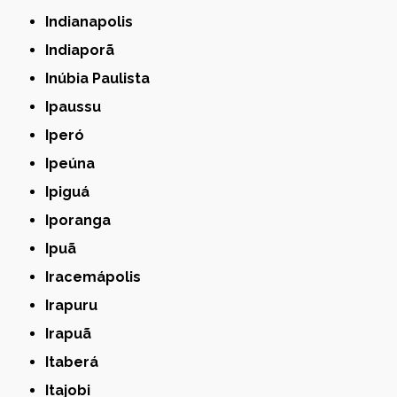
Indianapolis
Indiaporã
Inúbia Paulista
Ipaussu
Iperó
Ipeúna
Ipiguá
Iporanga
Ipuã
Iracemápolis
Irapuru
Irapuã
Itaberá
Itajobi