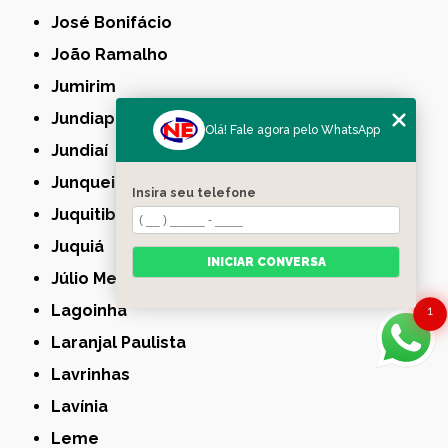
José Bonifácio
João Ramalho
Jumirim
Jundiapeba
Olá! Fale agora pelo WhatsApp
Jundiaí
Junqueirópolis
Insira seu telefone
Juquitiba
Juquiá
INICIAR CONVERSA
Júlio Mesquita
Lagoinha
1
Laranjal Paulista
Lavrinhas
Lavínia
Leme