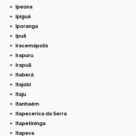
Ipeúna
Ipiguá
Iporanga
Ipuã
Iracemápolis
Irapuru
Irapuã
Itaberá
Itajobi
Itaju
Itanhaém
Itapecerica da Serra
Itapetininga
Itapeva