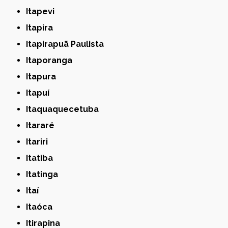
Itapevi
Itapira
Itapirapuã Paulista
Itaporanga
Itapura
Itapuí
Itaquaquecetuba
Itararé
Itariri
Itatiba
Itatinga
Itaí
Itaóca
Itirapina