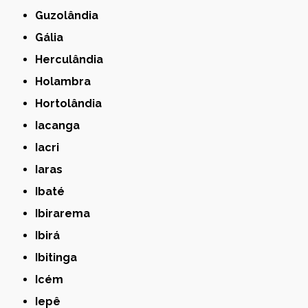
Guzolândia
Gália
Herculândia
Holambra
Hortolândia
Iacanga
Iacri
Iaras
Ibaté
Ibirarema
Ibirá
Ibitinga
Icém
Iepê