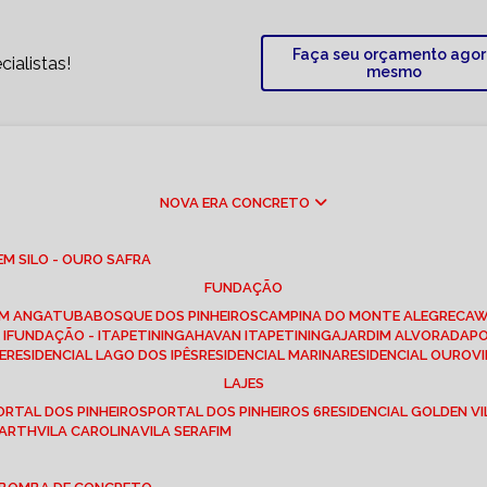
Faça seu orçamento ago
ialistas!
mesmo
NOVA ERA CONCRETO
M SILO - OURO SAFRA
FUNDAÇÃO
EM ANGATUBA
BOSQUE DOS PINHEIROS
CAMPINA DO MONTE ALEGRE
CA
I
FUNDAÇÃO - ITAPETININGA
HAVAN ITAPETININGA
JARDIM ALVORADA
P
E
RESIDENCIAL LAGO DOS IPÊS
RESIDENCIAL MARINA
RESIDENCIAL OUROVI
LAJES
PORTAL DOS PINHEIROS
PORTAL DOS PINHEIROS 6
RESIDENCIAL GOLDEN VI
 BARTH
VILA CAROLINA
VILA SERAFIM