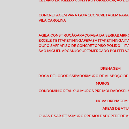
CESÁRIO LANGE
ELO CONSTRUTORA
LOCAÇÃO DE
CONCRETAGEM PARA GUIA 1
CONCRETAGEM PARA
VILA CAROLINA
ÁGILA CONSTRUÇÃO
ARAÇOIABA DA SERRA
BAIR
EXCELEITE ITAPETININGA
FEPASA ITAPETININGA
IT
OURO SAFRA
PISO DE CONCRETO
PISO POLIDO - I
SÃO MIGUEL ARCANJO
SUPERMERCADO POLITEL
DRENAGEM
BOCA DE LOBO
DISSIPADOR
MURO DE ALA
POÇO DE
MUROS
CONDOMÍNIO REAL SUL
MUROS PRÉ MOLDADOS
P
NOVA DRENAGEM
ÁREAS DE AT
GUIAS E SARJETAS
MURO PRÉ MOLDADO
REDE DE 