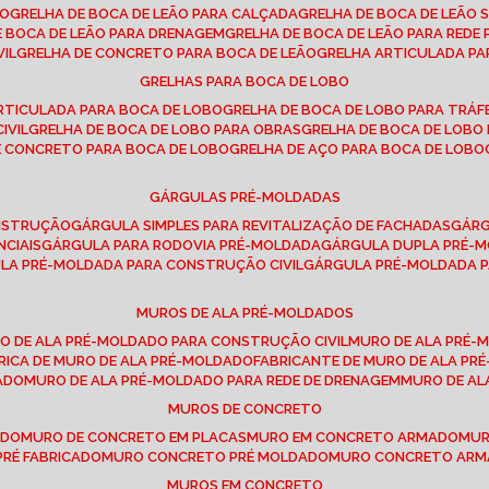
SO
GRELHA DE BOCA DE LEÃO PARA CALÇADA
GRELHA DE BOCA DE LEÃO 
DE BOCA DE LEÃO PARA DRENAGEM
GRELHA DE BOCA DE LEÃO PARA REDE 
VIL
GRELHA DE CONCRETO PARA BOCA DE LEÃO
GRELHA ARTICULADA PA
GRELHAS PARA BOCA DE LOBO
ARTICULADA PARA BOCA DE LOBO
GRELHA DE BOCA DE LOBO PARA TRÁ
IVIL
GRELHA DE BOCA DE LOBO PARA OBRAS
GRELHA DE BOCA DE LOB
DE CONCRETO PARA BOCA DE LOBO
GRELHA DE AÇO PARA BOCA DE LOBO
GÁRGULAS PRÉ-MOLDADAS
ONSTRUÇÃO
GÁRGULA SIMPLES PARA REVITALIZAÇÃO DE FACHADAS
GÁR
NCIAIS
GÁRGULA PARA RODOVIA PRÉ-MOLDADA
GÁRGULA DUPLA PRÉ-
ULA PRÉ-MOLDADA PARA CONSTRUÇÃO CIVIL
GÁRGULA PRÉ-MOLDADA 
MUROS DE ALA PRÉ-MOLDADOS
RO DE ALA PRÉ-MOLDADO PARA CONSTRUÇÃO CIVIL
MURO DE ALA PRÉ
BRICA DE MURO DE ALA PRÉ-MOLDADO
FABRICANTE DE MURO DE ALA P
ADO
MURO DE ALA PRÉ-MOLDADO PARA REDE DE DRENAGEM
MURO DE A
MUROS DE CONCRETO
ADO
MURO DE CONCRETO EM PLACAS
MURO EM CONCRETO ARMADO
MU
PRÉ FABRICADO
MURO CONCRETO PRÉ MOLDADO
MURO CONCRETO AR
MUROS EM CONCRETO