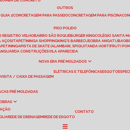
 BOMBA DE CONCRETO
OUTROS
 GUIA 2
CONCRETAGEM PARA PASSEIO
CONCRETAGEM PARA PISCINA
CO
PISO POLIDO
RO REGISTRO VELHO
BAIRRO SÃO ROQUE
BURGER KING
COLÉGIO SANTA M
A AÇOS
ITAPETININGA SHOPPING
KING'S BARBECUE
OBRA ANGATUBA
O
TAPETININGA
PISTA DE SKATE (ALAMBARI, SP)
QUITANDA HORTIFRUTI PO
VANGUARDA CONSTRUÇÕES
VILA APARECIDA
NOVA ERA PRÉ MOLDADOS
ELÉTRICAS E TELEFÔNICAS
ESGOTO
ESPEC
 VISITA / CAIXA DE PASSAGEM
LACAS PRÉ MOLDADAS
 OBRAS
UAÇÃO
CONTATO
ÁGUA
REDE DE DRENAGEM
REDE DE ESGOTO