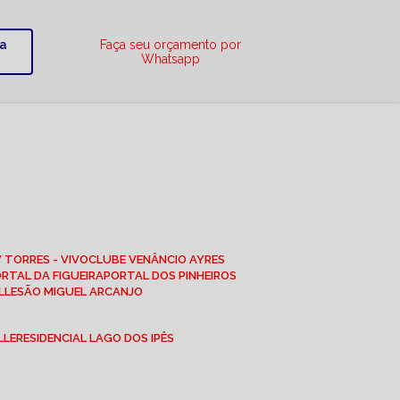
ra
Faça seu orçamento por
Whatsapp
W TORRES - VIVO
CLUBE VENÂNCIO AYRES
ORTAL DA FIGUEIRA
PORTAL DOS PINHEIROS
LLE
SÃO MIGUEL ARCANJO
LLE
RESIDENCIAL LAGO DOS IPÊS