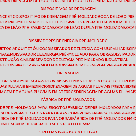
E PARA DRENAGEM DE ESGOTO
CONE DE ESGOTO COMERCIAL
CONE PRÉ
DISPOSITIVOS DE DRENAGEM
ONCRETO
DISPOSITIVO DE DRENAGEM PRÉ-MOLDADO
BOCA DE LOBO PR
UPLA PRÉ-MOLDADA
BOCA DE LOBO SIMPLES PRÉ-MOLDADA
BOCA DE L
OCA DE LEÃO PRÉ-FABRICADA
BOCA DE LEÃO DUPLA PRÉ-MOLDADA
BOCA
DISSIPADORES DE ENERGIA PRÉ-MOLDADO
ROJETOS ARQUITETÔNICOS
DISSIPADOR DE ENERGIA COM MURALHA
DISS
ENAGEM
DISSIPADOR DE ENERGIA PRÉ-MOLDADO PARA OBRAS
DISSIPAD
NSTRUÇÃO CIVIL
DISSIPADOR DE ENERGIA PRÉ-MOLDADO INDUSTRIAL
RETO
DISSIPADOR PRÉ-MOLDADO
DISSIPADOR DE ENERGIA PRÉ-FABRICAD
DRENAGEM
E DRENAGEM DE ÁGUAS PLUVIAIS
SISTEMAS DE ÁGUA ESGOTO E DREN
AS PLUVIAIS EM EDIFÍCIOS
DRENAGEM DE ÁGUAS PLUVIAIS PREDIAIS
DR
ENAGEM DE ÁGUAS PLUVIAIS EM ATERROS
DRENAGEM DE ÁGUAS PLUVIAI
FÁBRICA DE PRÉ-MOLDADOS
A DE PRÉ-MOLDADOS PARA ESGOTOS
FÁBRICA DE PRÉ-MOLDADOS PARA R
ICA DE PRÉ-MOLDADOS PARA OBRAS COMERCIAIS
FÁBRICA DE PRÉ-FABR
BRICA DE PRÉ-MOLDADOS PARA OBRAS
FÁBRICA DE PRÉ-MOLDADOS EM
IVIL
FÁBRICA DE PRÉ-MOLDADOS PERTO DE MIM
GRELHAS PARA BOCA DE LEÃO