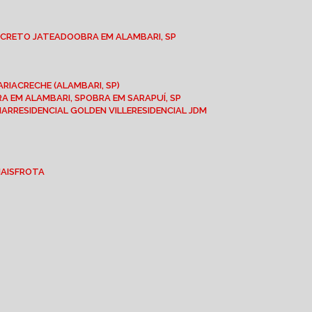
NCRETO JATEADO
OBRA EM ALAMBARI, SP
ARIA
CRECHE (ALAMBARI, SP)
BRA EM ALAMBARI, SP
OBRA EM SARAPUÍ, SP
MAR
RESIDENCIAL GOLDEN VILLE
RESIDENCIAL JDM
IAIS
FROTA