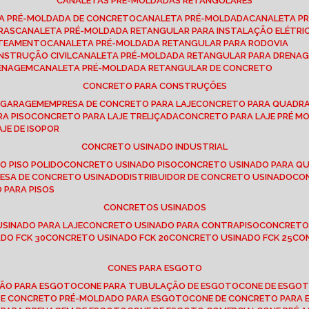
CANALETAS PRÉ-MOLDADAS RETANGULARES
TA PRÉ-MOLDADA DE CONCRETO
CANALETA PRÉ-MOLDADA
CANALETA P
RAS
CANALETA PRÉ-MOLDADA RETANGULAR PARA INSTALAÇÃO ELÉTRI
OTEAMENTO
CANALETA PRÉ-MOLDADA RETANGULAR PARA RODOVIA
NSTRUÇÃO CIVIL
CANALETA PRÉ-MOLDADA RETANGULAR PARA DRENA
RENAGEM
CANALETA PRÉ-MOLDADA RETANGULAR DE CONCRETO
CONCRETO PARA CONSTRUÇÕES
E GARAGEM
EMPRESA DE CONCRETO PARA LAJE
CONCRETO PARA QUADRA
RA PISO
CONCRETO PARA LAJE TRELIÇADA
CONCRETO PARA LAJE PRÉ M
AJE DE ISOPOR
CONCRETO USINADO INDUSTRIAL
O PISO POLIDO
CONCRETO USINADO PISO
CONCRETO USINADO PARA Q
RESA DE CONCRETO USINADO
DISTRIBUIDOR DE CONCRETO USINADO
C
 PARA PISOS
CONCRETOS USINADOS
USINADO PARA LAJE
CONCRETO USINADO PARA CONTRAPISO
CONCRETO
DO FCK 30
CONCRETO USINADO FCK 20
CONCRETO USINADO FCK 25
C
CONES PARA ESGOTO
ÇÃO PARA ESGOTO
CONE PARA TUBULAÇÃO DE ESGOTO
CONE DE ESGO
 DE CONCRETO PRÉ-MOLDADO PARA ESGOTO
CONE DE CONCRETO PARA