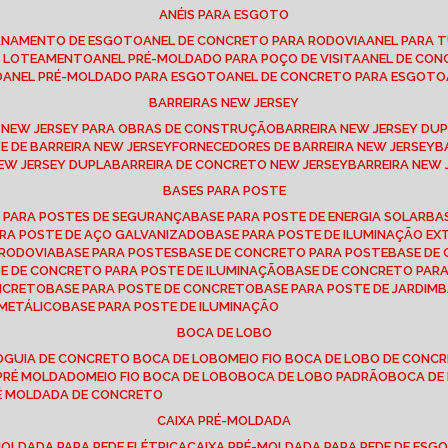
ANÉIS PARA ESGOTO
CANAMENTO DE ESGOTO
ANEL DE CONCRETO PARA RODOVIA
ANEL PARA
TO LOTEAMENTO
ANEL PRÉ-MOLDADO PARA POÇO DE VISITA
ANEL DE CO
O
ANEL PRÉ-MOLDADO PARA ESGOTO
ANEL DE CONCRETO PARA ESGOTO
BARREIRAS NEW JERSEY
A NEW JERSEY PARA OBRAS DE CONSTRUÇÃO
BARREIRA NEW JERSEY D
TE DE BARREIRA NEW JERSEY
FORNECEDORES DE BARREIRA NEW JERSEY
NEW JERSEY DUPLA
BARREIRA DE CONCRETO NEW JERSEY
BARREIRA NEW
BASES PARA POSTE
O PARA POSTES DE SEGURANÇA
BASE PARA POSTE DE ENERGIA SOLAR
B
PARA POSTE DE AÇO GALVANIZADO
BASE PARA POSTE DE ILUMINAÇÃO E
 RODOVIA
BASE PARA POSTES
BASE DE CONCRETO PARA POSTE
BASE D
SE DE CONCRETO PARA POSTE DE ILUMINAÇÃO
BASE DE CONCRETO PAR
ONCRETO
BASE PARA POSTE DE CONCRETO
BASE PARA POSTE DE JARDIM
 METÁLICO
BASE PARA POSTE DE ILUMINAÇÃO
BOCA DE LOBO
O
GUIA DE CONCRETO BOCA DE LOBO
MEIO FIO BOCA DE LOBO DE CONC
O PRÉ MOLDADO
MEIO FIO BOCA DE LOBO
BOCA DE LOBO PADRÃO
BOCA D
RÉ MOLDADA DE CONCRETO
CAIXA PRÉ-MOLDADA
-MOLDADA PARA REDE ELÉTRICA
CAIXA PRÉ-MOLDADA PARA REDE DE ESG