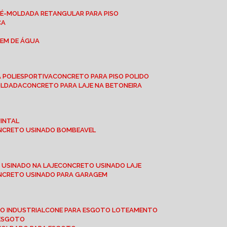
RÉ-MOLDADA RETANGULAR PARA PISO
CA
GEM DE ÁGUA
 POLIESPORTIVA
CONCRETO PARA PISO POLIDO
OLDADA
CONCRETO PARA LAJE NA BETONEIRA
UINTAL
ONCRETO USINADO BOMBEAVEL
 USINADO NA LAJE
CONCRETO USINADO LAJE
ONCRETO USINADO PARA GARAGEM
TO INDUSTRIAL
CONE PARA ESGOTO LOTEAMENTO
 ESGOTO