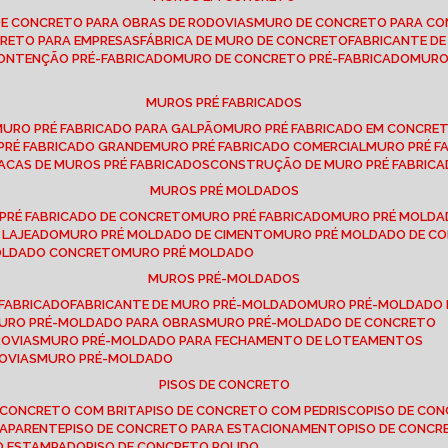
DE CONCRETO PARA OBRAS DE RODOVIAS
MURO DE CONCRETO PARA CO
CRETO PARA EMPRESAS
FÁBRICA DE MURO DE CONCRETO
FABRICANTE D
CONTENÇÃO PRÉ-FABRICADO
MURO DE CONCRETO PRÉ-FABRICADO
MUR
MUROS PRÉ FABRICADOS
MURO PRÉ FABRICADO PARA GALPÃO
MURO PRÉ FABRICADO EM CONCRE
 PRÉ FABRICADO GRANDE
MURO PRÉ FABRICADO COMERCIAL
MURO PRÉ 
LACAS DE MUROS PRÉ FABRICADOS
CONSTRUÇÃO DE MURO PRÉ FABRIC
MUROS PRÉ MOLDADOS
 PRÉ FABRICADO DE CONCRETO
MURO PRÉ FABRICADO
MURO PRÉ MOLD
 LAJEADO
MURO PRÉ MOLDADO DE CIMENTO
MURO PRÉ MOLDADO DE 
MOLDADO CONCRETO
MURO PRÉ MOLDADO
MUROS PRÉ-MOLDADOS
-FABRICADO
FABRICANTE DE MURO PRÉ-MOLDADO
MURO PRÉ-MOLDADO
MURO PRÉ-MOLDADO PARA OBRAS
MURO PRÉ-MOLDADO DE CONCRETO
ROVIAS
MURO PRÉ-MOLDADO PARA FECHAMENTO DE LOTEAMENTOS
OVIAS
MURO PRÉ-MOLDADO
PISOS DE CONCRETO
DE CONCRETO COM BRITA
PISO DE CONCRETO COM PEDRISCO
PISO DE C
 APARENTE
PISO DE CONCRETO PARA ESTACIONAMENTO
PISO DE CONC
TO ESTAMPADO
PISO DE CONCRETO POLIDO