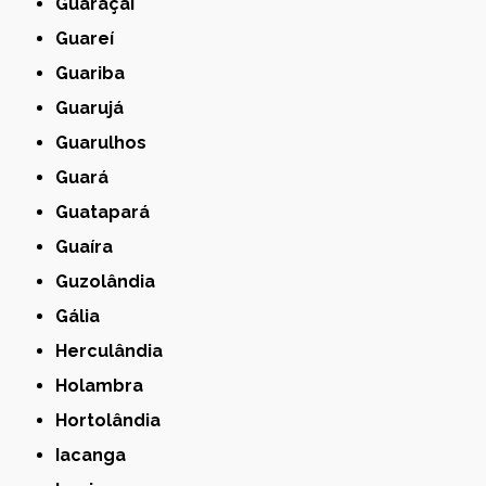
Guaraçaí
Guareí
Guariba
Guarujá
Guarulhos
Guará
Guatapará
Guaíra
Guzolândia
Gália
Herculândia
Holambra
Hortolândia
Iacanga