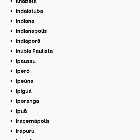
Ilhabela
Indaiatuba
Indiana
Indianapolis
Indiaporã
Inúbia Paulista
Ipaussu
Iperó
Ipeúna
Ipiguá
Iporanga
Ipuã
Iracemápolis
Irapuru