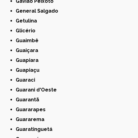
Gavião Peixoto
General Salgado
Getulina
Glicério
Guaimbê
Guaiçara
Guapiara
Guapiaçu
Guaraci
Guarani d'Oeste
Guarantã
Guararapes
Guararema
Guaratinguetá