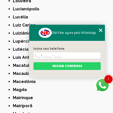
Louveira
Lucianópolis
Lucélia
Luiz Carlos
Luiziânia
Olá! Fale agora pelo WhatsApp
Lupércio
Lutécia
Insira seu telefone
Luís Antônio
Macatuba
INICIAR CONVERSA
Macaubal
1
Macedônia
Magda
Mairinque
Mairiporã