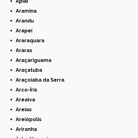
Apiaí
Aramina
Arandu
Arapeí
Araraquara
Araras
Araçariguama
Araçatuba
Araçoiaba da Serra
Arco-Íris
Arealva
Areias
Areiópolis
Ariranha