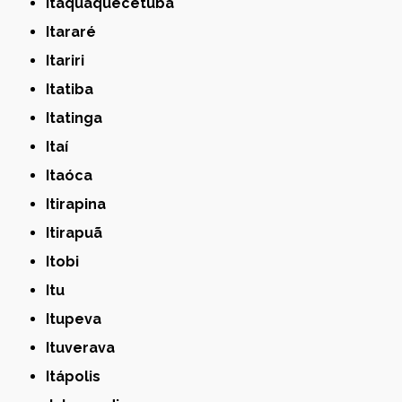
Itaquaquecetuba
Itararé
Itariri
Itatiba
Itatinga
Itaí
Itaóca
Itirapina
Itirapuã
Itobi
Itu
Itupeva
Ituverava
Itápolis