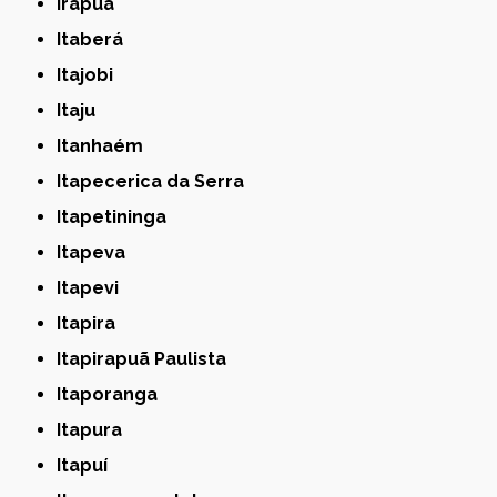
Irapuã
Itaberá
Itajobi
Itaju
Itanhaém
Itapecerica da Serra
Itapetininga
Itapeva
Itapevi
Itapira
Itapirapuã Paulista
Itaporanga
Itapura
Itapuí