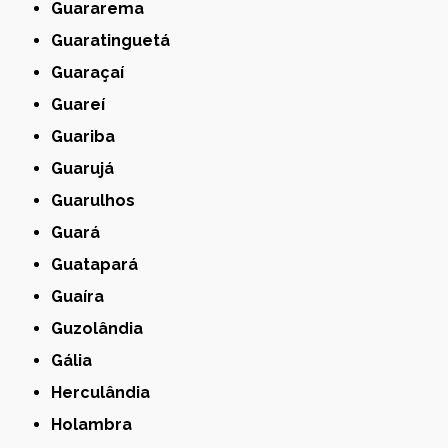
Guararema
Guaratinguetá
Guaraçaí
Guareí
Guariba
Guarujá
Guarulhos
Guará
Guatapará
Guaíra
Guzolândia
Gália
Herculândia
Holambra