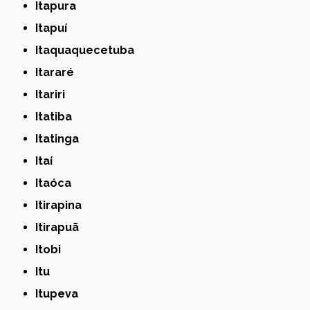
Itapura
Itapuí
Itaquaquecetuba
Itararé
Itariri
Itatiba
Itatinga
Itaí
Itaóca
Itirapina
Itirapuã
Itobi
Itu
Itupeva