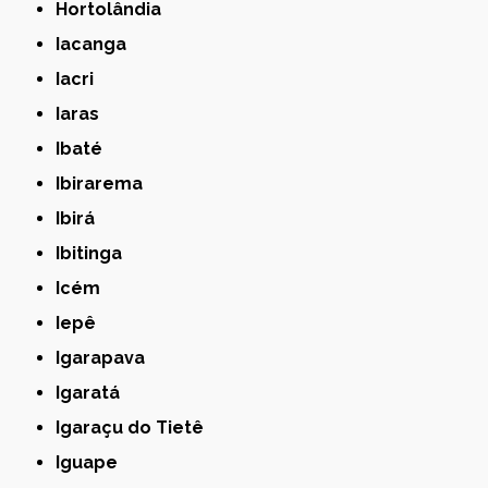
Hortolândia
Iacanga
Iacri
Iaras
Ibaté
Ibirarema
Ibirá
Ibitinga
Icém
Iepê
Igarapava
Igaratá
Igaraçu do Tietê
Iguape