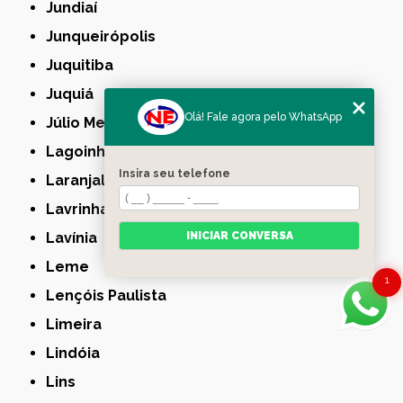
Jundiaí
Junqueirópolis
Juquitiba
Juquiá
Olá! Fale agora pelo WhatsApp
Júlio Mesquita
Lagoinha
Insira seu telefone
Laranjal Paulista
Lavrinhas
Lavínia
INICIAR CONVERSA
Leme
1
Lençóis Paulista
Limeira
Lindóia
Lins