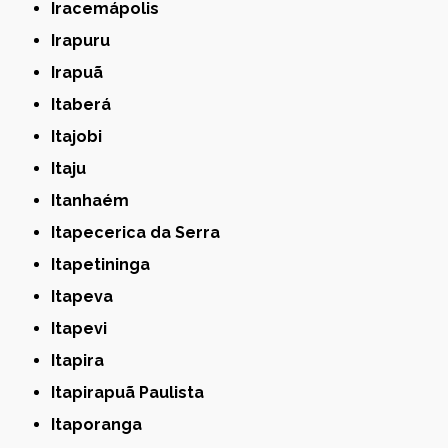
Iracemápolis
Irapuru
Irapuã
Itaberá
Itajobi
Itaju
Itanhaém
Itapecerica da Serra
Itapetininga
Itapeva
Itapevi
Itapira
Itapirapuã Paulista
Itaporanga