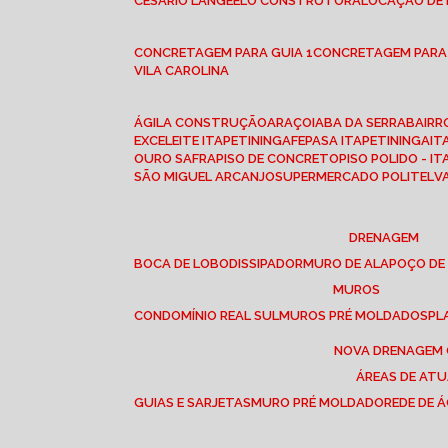
CESÁRIO LANGE
ELO CONSTRUTORA
LOCAÇÃO DE
CONCRETAGEM PARA GUIA 1
CONCRETAGEM PARA
VILA CAROLINA
ÁGILA CONSTRUÇÃO
ARAÇOIABA DA SERRA
BAIR
EXCELEITE ITAPETININGA
FEPASA ITAPETININGA
IT
OURO SAFRA
PISO DE CONCRETO
PISO POLIDO - I
SÃO MIGUEL ARCANJO
SUPERMERCADO POLITEL
DRENAGEM
BOCA DE LOBO
DISSIPADOR
MURO DE ALA
POÇO DE
MUROS
CONDOMÍNIO REAL SUL
MUROS PRÉ MOLDADOS
P
NOVA DRENAGEM
ÁREAS DE AT
GUIAS E SARJETAS
MURO PRÉ MOLDADO
REDE DE 