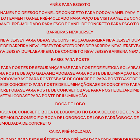
ANÉIS PARA ESGOTO
CANAMENTO DE ESGOTO
ANEL DE CONCRETO PARA RODOVIA
ANEL PARA
TO LOTEAMENTO
ANEL PRÉ-MOLDADO PARA POÇO DE VISITA
ANEL DE CO
O
ANEL PRÉ-MOLDADO PARA ESGOTO
ANEL DE CONCRETO PARA ESGOTO
BARREIRAS NEW JERSEY
A NEW JERSEY PARA OBRAS DE CONSTRUÇÃO
BARREIRA NEW JERSEY D
TE DE BARREIRA NEW JERSEY
FORNECEDORES DE BARREIRA NEW JERSEY
NEW JERSEY DUPLA
BARREIRA DE CONCRETO NEW JERSEY
BARREIRA NEW
BASES PARA POSTE
O PARA POSTES DE SEGURANÇA
BASE PARA POSTE DE ENERGIA SOLAR
B
PARA POSTE DE AÇO GALVANIZADO
BASE PARA POSTE DE ILUMINAÇÃO E
 RODOVIA
BASE PARA POSTES
BASE DE CONCRETO PARA POSTE
BASE D
SE DE CONCRETO PARA POSTE DE ILUMINAÇÃO
BASE DE CONCRETO PAR
ONCRETO
BASE PARA POSTE DE CONCRETO
BASE PARA POSTE DE JARDIM
 METÁLICO
BASE PARA POSTE DE ILUMINAÇÃO
BOCA DE LOBO
O
GUIA DE CONCRETO BOCA DE LOBO
MEIO FIO BOCA DE LOBO DE CONC
O PRÉ MOLDADO
MEIO FIO BOCA DE LOBO
BOCA DE LOBO PADRÃO
BOCA D
RÉ MOLDADA DE CONCRETO
CAIXA PRÉ-MOLDADA
-MOLDADA PARA REDE ELÉTRICA
CAIXA PRÉ-MOLDADA PARA REDE DE ESG