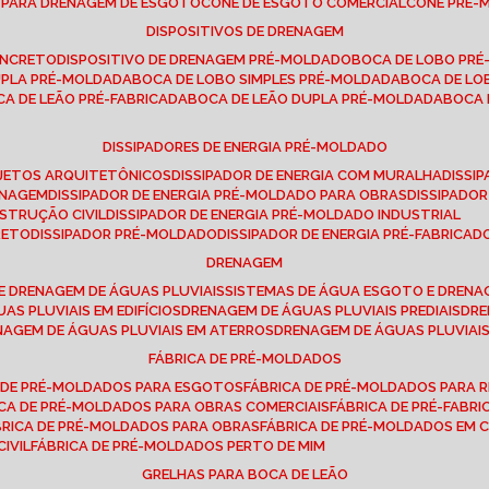
E PARA DRENAGEM DE ESGOTO
CONE DE ESGOTO COMERCIAL
CONE PRÉ
DISPOSITIVOS DE DRENAGEM
ONCRETO
DISPOSITIVO DE DRENAGEM PRÉ-MOLDADO
BOCA DE LOBO PR
UPLA PRÉ-MOLDADA
BOCA DE LOBO SIMPLES PRÉ-MOLDADA
BOCA DE L
OCA DE LEÃO PRÉ-FABRICADA
BOCA DE LEÃO DUPLA PRÉ-MOLDADA
BOCA
DISSIPADORES DE ENERGIA PRÉ-MOLDADO
ROJETOS ARQUITETÔNICOS
DISSIPADOR DE ENERGIA COM MURALHA
DISS
ENAGEM
DISSIPADOR DE ENERGIA PRÉ-MOLDADO PARA OBRAS
DISSIPAD
NSTRUÇÃO CIVIL
DISSIPADOR DE ENERGIA PRÉ-MOLDADO INDUSTRIAL
RETO
DISSIPADOR PRÉ-MOLDADO
DISSIPADOR DE ENERGIA PRÉ-FABRICAD
DRENAGEM
E DRENAGEM DE ÁGUAS PLUVIAIS
SISTEMAS DE ÁGUA ESGOTO E DREN
AS PLUVIAIS EM EDIFÍCIOS
DRENAGEM DE ÁGUAS PLUVIAIS PREDIAIS
DR
ENAGEM DE ÁGUAS PLUVIAIS EM ATERROS
DRENAGEM DE ÁGUAS PLUVIAI
FÁBRICA DE PRÉ-MOLDADOS
A DE PRÉ-MOLDADOS PARA ESGOTOS
FÁBRICA DE PRÉ-MOLDADOS PARA R
ICA DE PRÉ-MOLDADOS PARA OBRAS COMERCIAIS
FÁBRICA DE PRÉ-FABR
BRICA DE PRÉ-MOLDADOS PARA OBRAS
FÁBRICA DE PRÉ-MOLDADOS EM
IVIL
FÁBRICA DE PRÉ-MOLDADOS PERTO DE MIM
GRELHAS PARA BOCA DE LEÃO