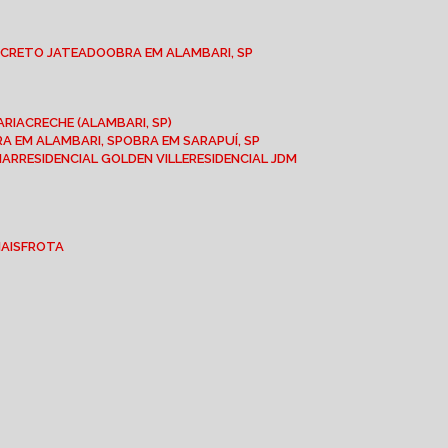
NCRETO JATEADO
OBRA EM ALAMBARI, SP
ARIA
CRECHE (ALAMBARI, SP)
BRA EM ALAMBARI, SP
OBRA EM SARAPUÍ, SP
MAR
RESIDENCIAL GOLDEN VILLE
RESIDENCIAL JDM
IAIS
FROTA