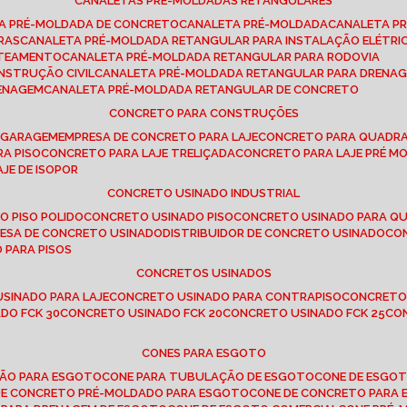
CANALETAS PRÉ-MOLDADAS RETANGULARES
TA PRÉ-MOLDADA DE CONCRETO
CANALETA PRÉ-MOLDADA
CANALETA P
RAS
CANALETA PRÉ-MOLDADA RETANGULAR PARA INSTALAÇÃO ELÉTRI
OTEAMENTO
CANALETA PRÉ-MOLDADA RETANGULAR PARA RODOVIA
NSTRUÇÃO CIVIL
CANALETA PRÉ-MOLDADA RETANGULAR PARA DRENA
RENAGEM
CANALETA PRÉ-MOLDADA RETANGULAR DE CONCRETO
CONCRETO PARA CONSTRUÇÕES
E GARAGEM
EMPRESA DE CONCRETO PARA LAJE
CONCRETO PARA QUADRA
RA PISO
CONCRETO PARA LAJE TRELIÇADA
CONCRETO PARA LAJE PRÉ M
AJE DE ISOPOR
CONCRETO USINADO INDUSTRIAL
O PISO POLIDO
CONCRETO USINADO PISO
CONCRETO USINADO PARA Q
RESA DE CONCRETO USINADO
DISTRIBUIDOR DE CONCRETO USINADO
C
 PARA PISOS
CONCRETOS USINADOS
USINADO PARA LAJE
CONCRETO USINADO PARA CONTRAPISO
CONCRETO
DO FCK 30
CONCRETO USINADO FCK 20
CONCRETO USINADO FCK 25
C
CONES PARA ESGOTO
ÇÃO PARA ESGOTO
CONE PARA TUBULAÇÃO DE ESGOTO
CONE DE ESGO
 DE CONCRETO PRÉ-MOLDADO PARA ESGOTO
CONE DE CONCRETO PARA