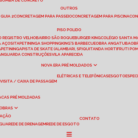
 BOMBA DE CONCRETO
OUTROS
 GUIA 2
CONCRETAGEM PARA PASSEIO
CONCRETAGEM PARA PISCINA
CO
PISO POLIDO
RO REGISTRO VELHO
BAIRRO SÃO ROQUE
BURGER KING
COLÉGIO SANTA M
A AÇOS
ITAPETININGA SHOPPING
KING'S BARBECUE
OBRA ANGATUBA
O
TAPETININGA
PISTA DE SKATE (ALAMBARI, SP)
QUITANDA HORTIFRUTI PO
VANGUARDA CONSTRUÇÕES
VILA APARECIDA
NOVA ERA PRÉ MOLDADOS
ELÉTRICAS E TELEFÔNICAS
ESGOTO
ESPEC
 VISITA / CAIXA DE PASSAGEM
LACAS PRÉ MOLDADAS
 OBRAS
UAÇÃO
CONTATO
ÁGUA
REDE DE DRENAGEM
REDE DE ESGOTO