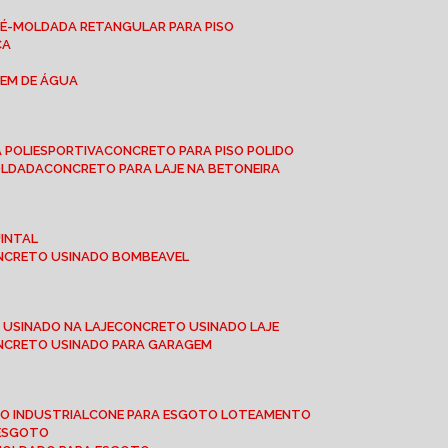
RÉ-MOLDADA RETANGULAR PARA PISO
CA
GEM DE ÁGUA
 POLIESPORTIVA
CONCRETO PARA PISO POLIDO
OLDADA
CONCRETO PARA LAJE NA BETONEIRA
UINTAL
ONCRETO USINADO BOMBEAVEL
 USINADO NA LAJE
CONCRETO USINADO LAJE
ONCRETO USINADO PARA GARAGEM
TO INDUSTRIAL
CONE PARA ESGOTO LOTEAMENTO
 ESGOTO