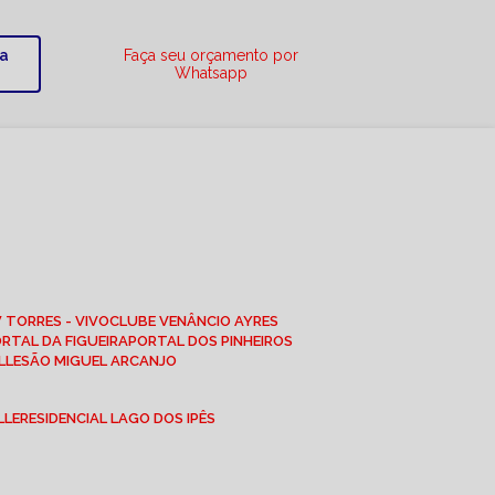
ra
Faça seu orçamento por
Whatsapp
W TORRES - VIVO
CLUBE VENÂNCIO AYRES
ORTAL DA FIGUEIRA
PORTAL DOS PINHEIROS
LLE
SÃO MIGUEL ARCANJO
LLE
RESIDENCIAL LAGO DOS IPÊS