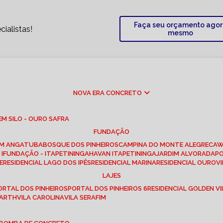
Faça seu orçamento ago
ialistas!
mesmo
NOVA ERA CONCRETO
M SILO - OURO SAFRA
FUNDAÇÃO
EM ANGATUBA
BOSQUE DOS PINHEIROS
CAMPINA DO MONTE ALEGRE
CA
I
FUNDAÇÃO - ITAPETININGA
HAVAN ITAPETININGA
JARDIM ALVORADA
P
E
RESIDENCIAL LAGO DOS IPÊS
RESIDENCIAL MARINA
RESIDENCIAL OUROVI
LAJES
PORTAL DOS PINHEIROS
PORTAL DOS PINHEIROS 6
RESIDENCIAL GOLDEN VI
 BARTH
VILA CAROLINA
VILA SERAFIM