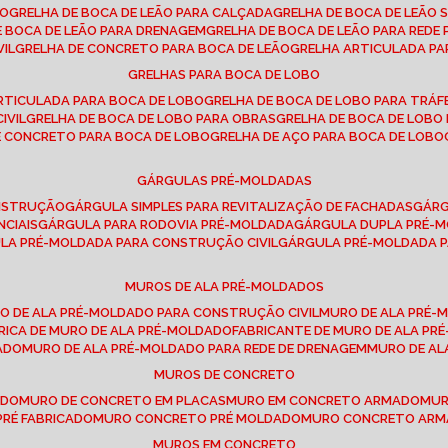
SO
GRELHA DE BOCA DE LEÃO PARA CALÇADA
GRELHA DE BOCA DE LEÃO 
DE BOCA DE LEÃO PARA DRENAGEM
GRELHA DE BOCA DE LEÃO PARA REDE 
VIL
GRELHA DE CONCRETO PARA BOCA DE LEÃO
GRELHA ARTICULADA PA
GRELHAS PARA BOCA DE LOBO
ARTICULADA PARA BOCA DE LOBO
GRELHA DE BOCA DE LOBO PARA TRÁ
IVIL
GRELHA DE BOCA DE LOBO PARA OBRAS
GRELHA DE BOCA DE LOB
DE CONCRETO PARA BOCA DE LOBO
GRELHA DE AÇO PARA BOCA DE LOBO
GÁRGULAS PRÉ-MOLDADAS
ONSTRUÇÃO
GÁRGULA SIMPLES PARA REVITALIZAÇÃO DE FACHADAS
GÁR
NCIAIS
GÁRGULA PARA RODOVIA PRÉ-MOLDADA
GÁRGULA DUPLA PRÉ-
ULA PRÉ-MOLDADA PARA CONSTRUÇÃO CIVIL
GÁRGULA PRÉ-MOLDADA 
MUROS DE ALA PRÉ-MOLDADOS
RO DE ALA PRÉ-MOLDADO PARA CONSTRUÇÃO CIVIL
MURO DE ALA PRÉ
BRICA DE MURO DE ALA PRÉ-MOLDADO
FABRICANTE DE MURO DE ALA P
ADO
MURO DE ALA PRÉ-MOLDADO PARA REDE DE DRENAGEM
MURO DE A
MUROS DE CONCRETO
ADO
MURO DE CONCRETO EM PLACAS
MURO EM CONCRETO ARMADO
MU
PRÉ FABRICADO
MURO CONCRETO PRÉ MOLDADO
MURO CONCRETO AR
MUROS EM CONCRETO