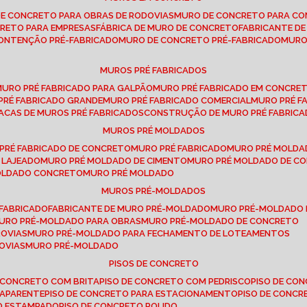
DE CONCRETO PARA OBRAS DE RODOVIAS
MURO DE CONCRETO PARA CO
CRETO PARA EMPRESAS
FÁBRICA DE MURO DE CONCRETO
FABRICANTE D
CONTENÇÃO PRÉ-FABRICADO
MURO DE CONCRETO PRÉ-FABRICADO
MUR
MUROS PRÉ FABRICADOS
MURO PRÉ FABRICADO PARA GALPÃO
MURO PRÉ FABRICADO EM CONCRE
 PRÉ FABRICADO GRANDE
MURO PRÉ FABRICADO COMERCIAL
MURO PRÉ 
LACAS DE MUROS PRÉ FABRICADOS
CONSTRUÇÃO DE MURO PRÉ FABRIC
MUROS PRÉ MOLDADOS
 PRÉ FABRICADO DE CONCRETO
MURO PRÉ FABRICADO
MURO PRÉ MOLD
 LAJEADO
MURO PRÉ MOLDADO DE CIMENTO
MURO PRÉ MOLDADO DE 
MOLDADO CONCRETO
MURO PRÉ MOLDADO
MUROS PRÉ-MOLDADOS
-FABRICADO
FABRICANTE DE MURO PRÉ-MOLDADO
MURO PRÉ-MOLDADO
MURO PRÉ-MOLDADO PARA OBRAS
MURO PRÉ-MOLDADO DE CONCRETO
ROVIAS
MURO PRÉ-MOLDADO PARA FECHAMENTO DE LOTEAMENTOS
OVIAS
MURO PRÉ-MOLDADO
PISOS DE CONCRETO
DE CONCRETO COM BRITA
PISO DE CONCRETO COM PEDRISCO
PISO DE C
 APARENTE
PISO DE CONCRETO PARA ESTACIONAMENTO
PISO DE CONC
TO ESTAMPADO
PISO DE CONCRETO POLIDO