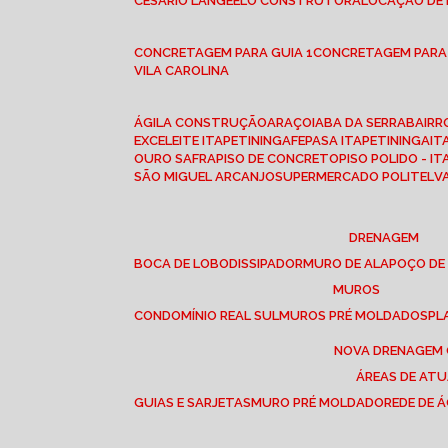
CESÁRIO LANGE
ELO CONSTRUTORA
LOCAÇÃO DE
CONCRETAGEM PARA GUIA 1
CONCRETAGEM PARA
VILA CAROLINA
ÁGILA CONSTRUÇÃO
ARAÇOIABA DA SERRA
BAIR
EXCELEITE ITAPETININGA
FEPASA ITAPETININGA
IT
OURO SAFRA
PISO DE CONCRETO
PISO POLIDO - I
SÃO MIGUEL ARCANJO
SUPERMERCADO POLITEL
DRENAGEM
BOCA DE LOBO
DISSIPADOR
MURO DE ALA
POÇO DE
MUROS
CONDOMÍNIO REAL SUL
MUROS PRÉ MOLDADOS
P
NOVA DRENAGEM
ÁREAS DE AT
GUIAS E SARJETAS
MURO PRÉ MOLDADO
REDE DE 