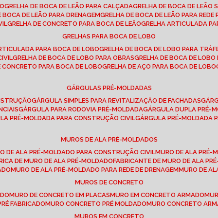
SO
GRELHA DE BOCA DE LEÃO PARA CALÇADA
GRELHA DE BOCA DE LEÃO 
DE BOCA DE LEÃO PARA DRENAGEM
GRELHA DE BOCA DE LEÃO PARA REDE 
VIL
GRELHA DE CONCRETO PARA BOCA DE LEÃO
GRELHA ARTICULADA PA
GRELHAS PARA BOCA DE LOBO
ARTICULADA PARA BOCA DE LOBO
GRELHA DE BOCA DE LOBO PARA TRÁ
IVIL
GRELHA DE BOCA DE LOBO PARA OBRAS
GRELHA DE BOCA DE LOB
DE CONCRETO PARA BOCA DE LOBO
GRELHA DE AÇO PARA BOCA DE LOBO
GÁRGULAS PRÉ-MOLDADAS
ONSTRUÇÃO
GÁRGULA SIMPLES PARA REVITALIZAÇÃO DE FACHADAS
GÁR
NCIAIS
GÁRGULA PARA RODOVIA PRÉ-MOLDADA
GÁRGULA DUPLA PRÉ-
ULA PRÉ-MOLDADA PARA CONSTRUÇÃO CIVIL
GÁRGULA PRÉ-MOLDADA 
MUROS DE ALA PRÉ-MOLDADOS
RO DE ALA PRÉ-MOLDADO PARA CONSTRUÇÃO CIVIL
MURO DE ALA PRÉ
BRICA DE MURO DE ALA PRÉ-MOLDADO
FABRICANTE DE MURO DE ALA P
ADO
MURO DE ALA PRÉ-MOLDADO PARA REDE DE DRENAGEM
MURO DE A
MUROS DE CONCRETO
ADO
MURO DE CONCRETO EM PLACAS
MURO EM CONCRETO ARMADO
MU
PRÉ FABRICADO
MURO CONCRETO PRÉ MOLDADO
MURO CONCRETO AR
MUROS EM CONCRETO