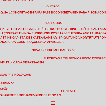
 BOMBA DE CONCRETO
OUTROS
 GUIA 2
CONCRETAGEM PARA PASSEIO
CONCRETAGEM PARA PISCINA
CO
PISO POLIDO
RO REGISTRO VELHO
BAIRRO SÃO ROQUE
BURGER KING
COLÉGIO SANTA M
A AÇOS
ITAPETININGA SHOPPING
KING'S BARBECUE
OBRA ANGATUBA
O
TAPETININGA
PISTA DE SKATE (ALAMBARI, SP)
QUITANDA HORTIFRUTI PO
VANGUARDA CONSTRUÇÕES
VILA APARECIDA
NOVA ERA PRÉ MOLDADOS
ELÉTRICAS E TELEFÔNICAS
ESGOTO
ESPEC
 VISITA / CAIXA DE PASSAGEM
LACAS PRÉ MOLDADAS
 OBRAS
UAÇÃO
CONTATO
ÁGUA
REDE DE DRENAGEM
REDE DE ESGOTO