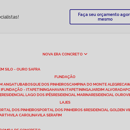
Faça seu orçamento ago
ialistas!
mesmo
NOVA ERA CONCRETO
M SILO - OURO SAFRA
FUNDAÇÃO
EM ANGATUBA
BOSQUE DOS PINHEIROS
CAMPINA DO MONTE ALEGRE
CA
I
FUNDAÇÃO - ITAPETININGA
HAVAN ITAPETININGA
JARDIM ALVORADA
P
E
RESIDENCIAL LAGO DOS IPÊS
RESIDENCIAL MARINA
RESIDENCIAL OUROVI
LAJES
PORTAL DOS PINHEIROS
PORTAL DOS PINHEIROS 6
RESIDENCIAL GOLDEN VI
 BARTH
VILA CAROLINA
VILA SERAFIM