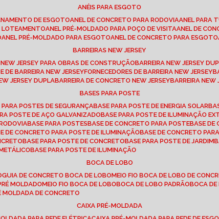
ANÉIS PARA ESGOTO
CANAMENTO DE ESGOTO
ANEL DE CONCRETO PARA RODOVIA
ANEL PARA
TO LOTEAMENTO
ANEL PRÉ-MOLDADO PARA POÇO DE VISITA
ANEL DE CO
O
ANEL PRÉ-MOLDADO PARA ESGOTO
ANEL DE CONCRETO PARA ESGOTO
BARREIRAS NEW JERSEY
A NEW JERSEY PARA OBRAS DE CONSTRUÇÃO
BARREIRA NEW JERSEY D
TE DE BARREIRA NEW JERSEY
FORNECEDORES DE BARREIRA NEW JERSEY
NEW JERSEY DUPLA
BARREIRA DE CONCRETO NEW JERSEY
BARREIRA NEW
BASES PARA POSTE
O PARA POSTES DE SEGURANÇA
BASE PARA POSTE DE ENERGIA SOLAR
B
PARA POSTE DE AÇO GALVANIZADO
BASE PARA POSTE DE ILUMINAÇÃO E
 RODOVIA
BASE PARA POSTES
BASE DE CONCRETO PARA POSTE
BASE D
SE DE CONCRETO PARA POSTE DE ILUMINAÇÃO
BASE DE CONCRETO PAR
ONCRETO
BASE PARA POSTE DE CONCRETO
BASE PARA POSTE DE JARDIM
 METÁLICO
BASE PARA POSTE DE ILUMINAÇÃO
BOCA DE LOBO
O
GUIA DE CONCRETO BOCA DE LOBO
MEIO FIO BOCA DE LOBO DE CONC
O PRÉ MOLDADO
MEIO FIO BOCA DE LOBO
BOCA DE LOBO PADRÃO
BOCA D
RÉ MOLDADA DE CONCRETO
CAIXA PRÉ-MOLDADA
-MOLDADA PARA REDE ELÉTRICA
CAIXA PRÉ-MOLDADA PARA REDE DE ESG