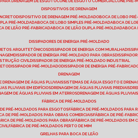
E PARA DRENAGEM DE ESGOTO
CONE DE ESGOTO COMERCIAL
CONE PRÉ
DISPOSITIVOS DE DRENAGEM
ONCRETO
DISPOSITIVO DE DRENAGEM PRÉ-MOLDADO
BOCA DE LOBO PR
UPLA PRÉ-MOLDADA
BOCA DE LOBO SIMPLES PRÉ-MOLDADA
BOCA DE L
OCA DE LEÃO PRÉ-FABRICADA
BOCA DE LEÃO DUPLA PRÉ-MOLDADA
BOCA
DISSIPADORES DE ENERGIA PRÉ-MOLDADO
ROJETOS ARQUITETÔNICOS
DISSIPADOR DE ENERGIA COM MURALHA
DISS
ENAGEM
DISSIPADOR DE ENERGIA PRÉ-MOLDADO PARA OBRAS
DISSIPAD
NSTRUÇÃO CIVIL
DISSIPADOR DE ENERGIA PRÉ-MOLDADO INDUSTRIAL
RETO
DISSIPADOR PRÉ-MOLDADO
DISSIPADOR DE ENERGIA PRÉ-FABRICAD
DRENAGEM
E DRENAGEM DE ÁGUAS PLUVIAIS
SISTEMAS DE ÁGUA ESGOTO E DREN
AS PLUVIAIS EM EDIFÍCIOS
DRENAGEM DE ÁGUAS PLUVIAIS PREDIAIS
DR
ENAGEM DE ÁGUAS PLUVIAIS EM ATERROS
DRENAGEM DE ÁGUAS PLUVIAI
FÁBRICA DE PRÉ-MOLDADOS
A DE PRÉ-MOLDADOS PARA ESGOTOS
FÁBRICA DE PRÉ-MOLDADOS PARA R
ICA DE PRÉ-MOLDADOS PARA OBRAS COMERCIAIS
FÁBRICA DE PRÉ-FABR
BRICA DE PRÉ-MOLDADOS PARA OBRAS
FÁBRICA DE PRÉ-MOLDADOS EM
IVIL
FÁBRICA DE PRÉ-MOLDADOS PERTO DE MIM
GRELHAS PARA BOCA DE LEÃO