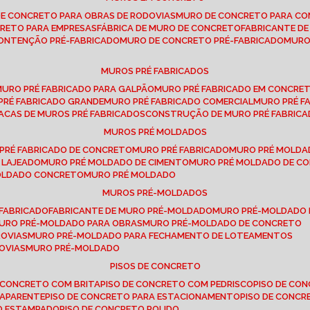
DE CONCRETO PARA OBRAS DE RODOVIAS
MURO DE CONCRETO PARA CO
CRETO PARA EMPRESAS
FÁBRICA DE MURO DE CONCRETO
FABRICANTE D
CONTENÇÃO PRÉ-FABRICADO
MURO DE CONCRETO PRÉ-FABRICADO
MUR
MUROS PRÉ FABRICADOS
MURO PRÉ FABRICADO PARA GALPÃO
MURO PRÉ FABRICADO EM CONCRE
 PRÉ FABRICADO GRANDE
MURO PRÉ FABRICADO COMERCIAL
MURO PRÉ 
LACAS DE MUROS PRÉ FABRICADOS
CONSTRUÇÃO DE MURO PRÉ FABRIC
MUROS PRÉ MOLDADOS
 PRÉ FABRICADO DE CONCRETO
MURO PRÉ FABRICADO
MURO PRÉ MOLD
 LAJEADO
MURO PRÉ MOLDADO DE CIMENTO
MURO PRÉ MOLDADO DE 
MOLDADO CONCRETO
MURO PRÉ MOLDADO
MUROS PRÉ-MOLDADOS
-FABRICADO
FABRICANTE DE MURO PRÉ-MOLDADO
MURO PRÉ-MOLDADO
MURO PRÉ-MOLDADO PARA OBRAS
MURO PRÉ-MOLDADO DE CONCRETO
ROVIAS
MURO PRÉ-MOLDADO PARA FECHAMENTO DE LOTEAMENTOS
OVIAS
MURO PRÉ-MOLDADO
PISOS DE CONCRETO
DE CONCRETO COM BRITA
PISO DE CONCRETO COM PEDRISCO
PISO DE C
 APARENTE
PISO DE CONCRETO PARA ESTACIONAMENTO
PISO DE CONC
TO ESTAMPADO
PISO DE CONCRETO POLIDO