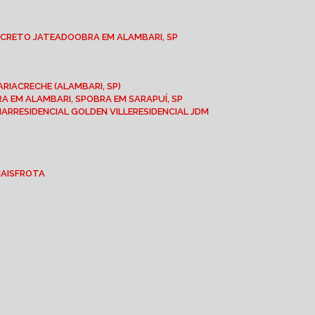
NCRETO JATEADO
OBRA EM ALAMBARI, SP
ARIA
CRECHE (ALAMBARI, SP)
BRA EM ALAMBARI, SP
OBRA EM SARAPUÍ, SP
MAR
RESIDENCIAL GOLDEN VILLE
RESIDENCIAL JDM
IAIS
FROTA