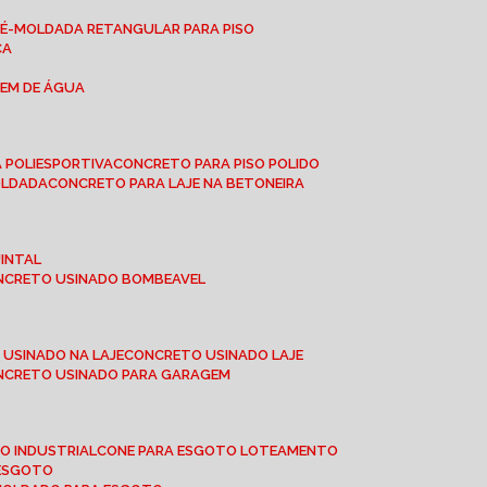
RÉ-MOLDADA RETANGULAR PARA PISO
CA
GEM DE ÁGUA
 POLIESPORTIVA
CONCRETO PARA PISO POLIDO
OLDADA
CONCRETO PARA LAJE NA BETONEIRA
UINTAL
ONCRETO USINADO BOMBEAVEL
 USINADO NA LAJE
CONCRETO USINADO LAJE
ONCRETO USINADO PARA GARAGEM
TO INDUSTRIAL
CONE PARA ESGOTO LOTEAMENTO
 ESGOTO