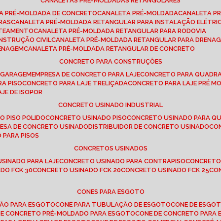
CANALETAS PRÉ-MOLDADAS RETANGULARES
TA PRÉ-MOLDADA DE CONCRETO
CANALETA PRÉ-MOLDADA
CANALETA P
RAS
CANALETA PRÉ-MOLDADA RETANGULAR PARA INSTALAÇÃO ELÉTRI
OTEAMENTO
CANALETA PRÉ-MOLDADA RETANGULAR PARA RODOVIA
NSTRUÇÃO CIVIL
CANALETA PRÉ-MOLDADA RETANGULAR PARA DRENA
RENAGEM
CANALETA PRÉ-MOLDADA RETANGULAR DE CONCRETO
CONCRETO PARA CONSTRUÇÕES
E GARAGEM
EMPRESA DE CONCRETO PARA LAJE
CONCRETO PARA QUADRA
RA PISO
CONCRETO PARA LAJE TRELIÇADA
CONCRETO PARA LAJE PRÉ M
AJE DE ISOPOR
CONCRETO USINADO INDUSTRIAL
O PISO POLIDO
CONCRETO USINADO PISO
CONCRETO USINADO PARA Q
RESA DE CONCRETO USINADO
DISTRIBUIDOR DE CONCRETO USINADO
C
 PARA PISOS
CONCRETOS USINADOS
USINADO PARA LAJE
CONCRETO USINADO PARA CONTRAPISO
CONCRETO
DO FCK 30
CONCRETO USINADO FCK 20
CONCRETO USINADO FCK 25
C
CONES PARA ESGOTO
ÇÃO PARA ESGOTO
CONE PARA TUBULAÇÃO DE ESGOTO
CONE DE ESGO
 DE CONCRETO PRÉ-MOLDADO PARA ESGOTO
CONE DE CONCRETO PARA