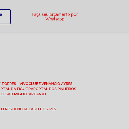
ra
Faça seu orçamento por
Whatsapp
W TORRES - VIVO
CLUBE VENÂNCIO AYRES
ORTAL DA FIGUEIRA
PORTAL DOS PINHEIROS
LLE
SÃO MIGUEL ARCANJO
LLE
RESIDENCIAL LAGO DOS IPÊS