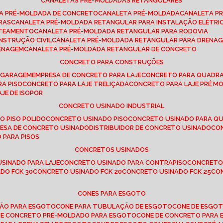
CANALETAS PRÉ-MOLDADAS RETANGULARES
TA PRÉ-MOLDADA DE CONCRETO
CANALETA PRÉ-MOLDADA
CANALETA P
RAS
CANALETA PRÉ-MOLDADA RETANGULAR PARA INSTALAÇÃO ELÉTRI
OTEAMENTO
CANALETA PRÉ-MOLDADA RETANGULAR PARA RODOVIA
NSTRUÇÃO CIVIL
CANALETA PRÉ-MOLDADA RETANGULAR PARA DRENA
RENAGEM
CANALETA PRÉ-MOLDADA RETANGULAR DE CONCRETO
CONCRETO PARA CONSTRUÇÕES
E GARAGEM
EMPRESA DE CONCRETO PARA LAJE
CONCRETO PARA QUADRA
RA PISO
CONCRETO PARA LAJE TRELIÇADA
CONCRETO PARA LAJE PRÉ M
AJE DE ISOPOR
CONCRETO USINADO INDUSTRIAL
O PISO POLIDO
CONCRETO USINADO PISO
CONCRETO USINADO PARA Q
RESA DE CONCRETO USINADO
DISTRIBUIDOR DE CONCRETO USINADO
C
 PARA PISOS
CONCRETOS USINADOS
USINADO PARA LAJE
CONCRETO USINADO PARA CONTRAPISO
CONCRETO
DO FCK 30
CONCRETO USINADO FCK 20
CONCRETO USINADO FCK 25
C
CONES PARA ESGOTO
ÇÃO PARA ESGOTO
CONE PARA TUBULAÇÃO DE ESGOTO
CONE DE ESGO
 DE CONCRETO PRÉ-MOLDADO PARA ESGOTO
CONE DE CONCRETO PARA