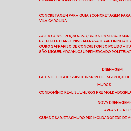
CESÁRIO LANGE
ELO CONSTRUTORA
LOCAÇÃO DE
CONCRETAGEM PARA GUIA 1
CONCRETAGEM PARA
VILA CAROLINA
ÁGILA CONSTRUÇÃO
ARAÇOIABA DA SERRA
BAIR
EXCELEITE ITAPETININGA
FEPASA ITAPETININGA
IT
OURO SAFRA
PISO DE CONCRETO
PISO POLIDO - I
SÃO MIGUEL ARCANJO
SUPERMERCADO POLITEL
DRENAGEM
BOCA DE LOBO
DISSIPADOR
MURO DE ALA
POÇO DE
MUROS
CONDOMÍNIO REAL SUL
MUROS PRÉ MOLDADOS
P
NOVA DRENAGEM
ÁREAS DE AT
GUIAS E SARJETAS
MURO PRÉ MOLDADO
REDE DE 