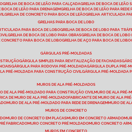
SO
GRELHA DE BOCA DE LEÃO PARA CALÇADA
GRELHA DE BOCA DE LEÃO 
DE BOCA DE LEÃO PARA DRENAGEM
GRELHA DE BOCA DE LEÃO PARA REDE 
VIL
GRELHA DE CONCRETO PARA BOCA DE LEÃO
GRELHA ARTICULADA PA
GRELHAS PARA BOCA DE LOBO
ARTICULADA PARA BOCA DE LOBO
GRELHA DE BOCA DE LOBO PARA TRÁ
IVIL
GRELHA DE BOCA DE LOBO PARA OBRAS
GRELHA DE BOCA DE LOB
DE CONCRETO PARA BOCA DE LOBO
GRELHA DE AÇO PARA BOCA DE LOBO
GÁRGULAS PRÉ-MOLDADAS
ONSTRUÇÃO
GÁRGULA SIMPLES PARA REVITALIZAÇÃO DE FACHADAS
GÁR
NCIAIS
GÁRGULA PARA RODOVIA PRÉ-MOLDADA
GÁRGULA DUPLA PRÉ-
ULA PRÉ-MOLDADA PARA CONSTRUÇÃO CIVIL
GÁRGULA PRÉ-MOLDADA 
MUROS DE ALA PRÉ-MOLDADOS
RO DE ALA PRÉ-MOLDADO PARA CONSTRUÇÃO CIVIL
MURO DE ALA PRÉ
BRICA DE MURO DE ALA PRÉ-MOLDADO
FABRICANTE DE MURO DE ALA P
ADO
MURO DE ALA PRÉ-MOLDADO PARA REDE DE DRENAGEM
MURO DE A
MUROS DE CONCRETO
ADO
MURO DE CONCRETO EM PLACAS
MURO EM CONCRETO ARMADO
MU
PRÉ FABRICADO
MURO CONCRETO PRÉ MOLDADO
MURO CONCRETO AR
MUROS EM CONCRETO