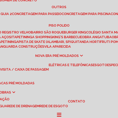
 BOMBA DE CONCRETO
OUTROS
 GUIA 2
CONCRETAGEM PARA PASSEIO
CONCRETAGEM PARA PISCINA
CO
PISO POLIDO
RO REGISTRO VELHO
BAIRRO SÃO ROQUE
BURGER KING
COLÉGIO SANTA M
A AÇOS
ITAPETININGA SHOPPING
KING'S BARBECUE
OBRA ANGATUBA
O
TAPETININGA
PISTA DE SKATE (ALAMBARI, SP)
QUITANDA HORTIFRUTI PO
VANGUARDA CONSTRUÇÕES
VILA APARECIDA
NOVA ERA PRÉ MOLDADOS
ELÉTRICAS E TELEFÔNICAS
ESGOTO
ESPEC
 VISITA / CAIXA DE PASSAGEM
LACAS PRÉ MOLDADAS
 OBRAS
UAÇÃO
CONTATO
ÁGUA
REDE DE DRENAGEM
REDE DE ESGOTO