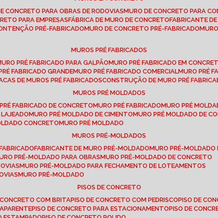
DE CONCRETO PARA OBRAS DE RODOVIAS
MURO DE CONCRETO PARA CO
CRETO PARA EMPRESAS
FÁBRICA DE MURO DE CONCRETO
FABRICANTE D
CONTENÇÃO PRÉ-FABRICADO
MURO DE CONCRETO PRÉ-FABRICADO
MUR
MUROS PRÉ FABRICADOS
MURO PRÉ FABRICADO PARA GALPÃO
MURO PRÉ FABRICADO EM CONCRE
 PRÉ FABRICADO GRANDE
MURO PRÉ FABRICADO COMERCIAL
MURO PRÉ 
LACAS DE MUROS PRÉ FABRICADOS
CONSTRUÇÃO DE MURO PRÉ FABRIC
MUROS PRÉ MOLDADOS
 PRÉ FABRICADO DE CONCRETO
MURO PRÉ FABRICADO
MURO PRÉ MOLD
 LAJEADO
MURO PRÉ MOLDADO DE CIMENTO
MURO PRÉ MOLDADO DE 
MOLDADO CONCRETO
MURO PRÉ MOLDADO
MUROS PRÉ-MOLDADOS
-FABRICADO
FABRICANTE DE MURO PRÉ-MOLDADO
MURO PRÉ-MOLDADO
MURO PRÉ-MOLDADO PARA OBRAS
MURO PRÉ-MOLDADO DE CONCRETO
ROVIAS
MURO PRÉ-MOLDADO PARA FECHAMENTO DE LOTEAMENTOS
OVIAS
MURO PRÉ-MOLDADO
PISOS DE CONCRETO
DE CONCRETO COM BRITA
PISO DE CONCRETO COM PEDRISCO
PISO DE C
 APARENTE
PISO DE CONCRETO PARA ESTACIONAMENTO
PISO DE CONC
TO ESTAMPADO
PISO DE CONCRETO POLIDO