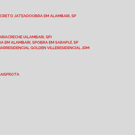
NCRETO JATEADO
OBRA EM ALAMBARI, SP
ARIA
CRECHE (ALAMBARI, SP)
BRA EM ALAMBARI, SP
OBRA EM SARAPUÍ, SP
MAR
RESIDENCIAL GOLDEN VILLE
RESIDENCIAL JDM
IAIS
FROTA