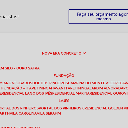
Faça seu orçamento ago
ialistas!
mesmo
NOVA ERA CONCRETO
M SILO - OURO SAFRA
FUNDAÇÃO
EM ANGATUBA
BOSQUE DOS PINHEIROS
CAMPINA DO MONTE ALEGRE
CA
I
FUNDAÇÃO - ITAPETININGA
HAVAN ITAPETININGA
JARDIM ALVORADA
P
E
RESIDENCIAL LAGO DOS IPÊS
RESIDENCIAL MARINA
RESIDENCIAL OUROVI
LAJES
PORTAL DOS PINHEIROS
PORTAL DOS PINHEIROS 6
RESIDENCIAL GOLDEN VI
 BARTH
VILA CAROLINA
VILA SERAFIM