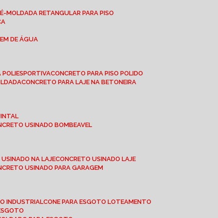
RÉ-MOLDADA RETANGULAR PARA PISO
CA
GEM DE ÁGUA
 POLIESPORTIVA
CONCRETO PARA PISO POLIDO
OLDADA
CONCRETO PARA LAJE NA BETONEIRA
UINTAL
ONCRETO USINADO BOMBEAVEL
 USINADO NA LAJE
CONCRETO USINADO LAJE
ONCRETO USINADO PARA GARAGEM
TO INDUSTRIAL
CONE PARA ESGOTO LOTEAMENTO
 ESGOTO