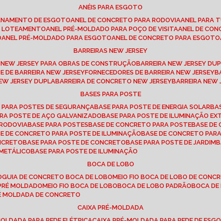
ANÉIS PARA ESGOTO
CANAMENTO DE ESGOTO
ANEL DE CONCRETO PARA RODOVIA
ANEL PARA
TO LOTEAMENTO
ANEL PRÉ-MOLDADO PARA POÇO DE VISITA
ANEL DE CO
O
ANEL PRÉ-MOLDADO PARA ESGOTO
ANEL DE CONCRETO PARA ESGOTO
BARREIRAS NEW JERSEY
A NEW JERSEY PARA OBRAS DE CONSTRUÇÃO
BARREIRA NEW JERSEY D
TE DE BARREIRA NEW JERSEY
FORNECEDORES DE BARREIRA NEW JERSEY
NEW JERSEY DUPLA
BARREIRA DE CONCRETO NEW JERSEY
BARREIRA NEW
BASES PARA POSTE
O PARA POSTES DE SEGURANÇA
BASE PARA POSTE DE ENERGIA SOLAR
B
PARA POSTE DE AÇO GALVANIZADO
BASE PARA POSTE DE ILUMINAÇÃO E
 RODOVIA
BASE PARA POSTES
BASE DE CONCRETO PARA POSTE
BASE D
SE DE CONCRETO PARA POSTE DE ILUMINAÇÃO
BASE DE CONCRETO PAR
ONCRETO
BASE PARA POSTE DE CONCRETO
BASE PARA POSTE DE JARDIM
 METÁLICO
BASE PARA POSTE DE ILUMINAÇÃO
BOCA DE LOBO
O
GUIA DE CONCRETO BOCA DE LOBO
MEIO FIO BOCA DE LOBO DE CONC
O PRÉ MOLDADO
MEIO FIO BOCA DE LOBO
BOCA DE LOBO PADRÃO
BOCA D
RÉ MOLDADA DE CONCRETO
CAIXA PRÉ-MOLDADA
-MOLDADA PARA REDE ELÉTRICA
CAIXA PRÉ-MOLDADA PARA REDE DE ESG