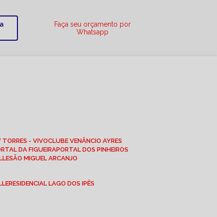
ra
Faça seu orçamento por
Whatsapp
W TORRES - VIVO
CLUBE VENÂNCIO AYRES
ORTAL DA FIGUEIRA
PORTAL DOS PINHEIROS
LLE
SÃO MIGUEL ARCANJO
LLE
RESIDENCIAL LAGO DOS IPÊS