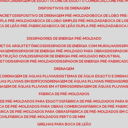
E PARA DRENAGEM DE ESGOTO
CONE DE ESGOTO COMERCIAL
CONE PRÉ
DISPOSITIVOS DE DRENAGEM
ONCRETO
DISPOSITIVO DE DRENAGEM PRÉ-MOLDADO
BOCA DE LOBO PR
UPLA PRÉ-MOLDADA
BOCA DE LOBO SIMPLES PRÉ-MOLDADA
BOCA DE L
OCA DE LEÃO PRÉ-FABRICADA
BOCA DE LEÃO DUPLA PRÉ-MOLDADA
BOCA
DISSIPADORES DE ENERGIA PRÉ-MOLDADO
ROJETOS ARQUITETÔNICOS
DISSIPADOR DE ENERGIA COM MURALHA
DISS
ENAGEM
DISSIPADOR DE ENERGIA PRÉ-MOLDADO PARA OBRAS
DISSIPAD
NSTRUÇÃO CIVIL
DISSIPADOR DE ENERGIA PRÉ-MOLDADO INDUSTRIAL
RETO
DISSIPADOR PRÉ-MOLDADO
DISSIPADOR DE ENERGIA PRÉ-FABRICAD
DRENAGEM
E DRENAGEM DE ÁGUAS PLUVIAIS
SISTEMAS DE ÁGUA ESGOTO E DREN
AS PLUVIAIS EM EDIFÍCIOS
DRENAGEM DE ÁGUAS PLUVIAIS PREDIAIS
DR
ENAGEM DE ÁGUAS PLUVIAIS EM ATERROS
DRENAGEM DE ÁGUAS PLUVIAI
FÁBRICA DE PRÉ-MOLDADOS
A DE PRÉ-MOLDADOS PARA ESGOTOS
FÁBRICA DE PRÉ-MOLDADOS PARA R
ICA DE PRÉ-MOLDADOS PARA OBRAS COMERCIAIS
FÁBRICA DE PRÉ-FABR
BRICA DE PRÉ-MOLDADOS PARA OBRAS
FÁBRICA DE PRÉ-MOLDADOS EM
IVIL
FÁBRICA DE PRÉ-MOLDADOS PERTO DE MIM
GRELHAS PARA BOCA DE LEÃO