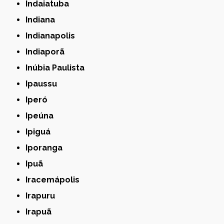
Indaiatuba
Indiana
Indianapolis
Indiaporã
Inúbia Paulista
Ipaussu
Iperó
Ipeúna
Ipiguá
Iporanga
Ipuã
Iracemápolis
Irapuru
Irapuã