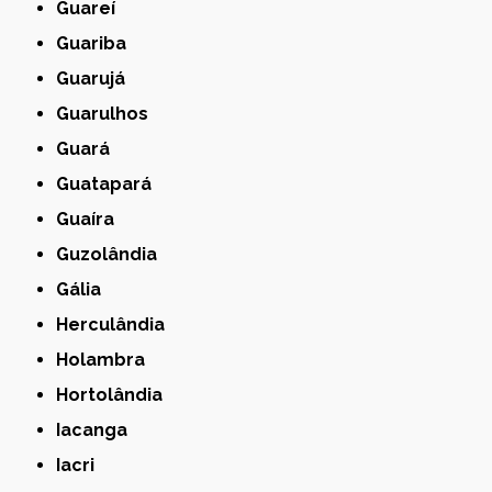
Guareí
Guariba
Guarujá
Guarulhos
Guará
Guatapará
Guaíra
Guzolândia
Gália
Herculândia
Holambra
Hortolândia
Iacanga
Iacri