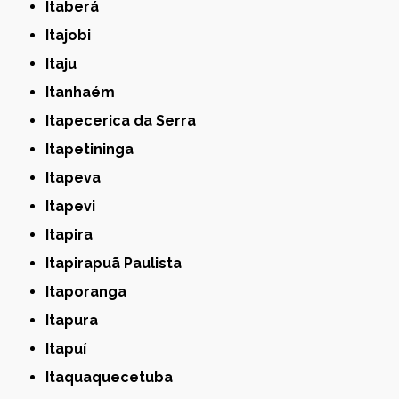
Itaberá
Itajobi
Itaju
Itanhaém
Itapecerica da Serra
Itapetininga
Itapeva
Itapevi
Itapira
Itapirapuã Paulista
Itaporanga
Itapura
Itapuí
Itaquaquecetuba