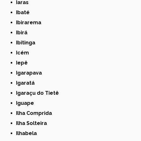
Iaras
Ibaté
Ibirarema
Ibirá
Ibitinga
Icém
Iepê
Igarapava
Igaratá
Igaraçu do Tietê
Iguape
Ilha Comprida
Ilha Solteira
Ilhabela