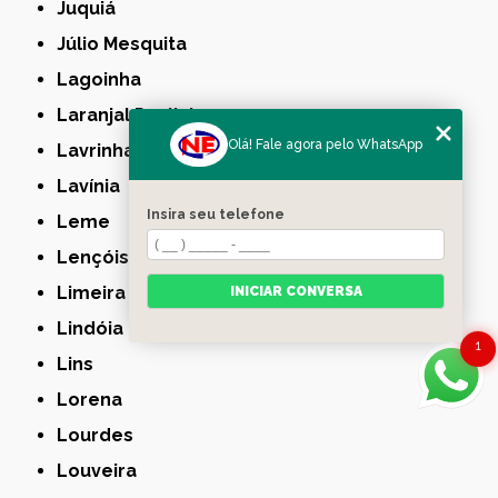
Juquiá
Júlio Mesquita
Lagoinha
Laranjal Paulista
Olá! Fale agora pelo WhatsApp
Lavrinhas
Lavínia
Insira seu telefone
Leme
Lençóis Paulista
Limeira
INICIAR CONVERSA
Lindóia
1
Lins
Lorena
Lourdes
Louveira