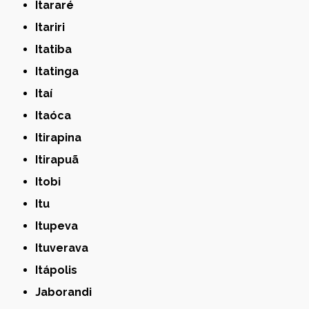
Itararé
Itariri
Itatiba
Itatinga
Itaí
Itaóca
Itirapina
Itirapuã
Itobi
Itu
Itupeva
Ituverava
Itápolis
Jaborandi