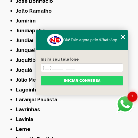
José Bonifácio
João Ramalho
Jumirim
Jundiapeba
Jundiaí
Olá! Fale agora pelo WhatsApp
Junqueirópolis
Insira seu telefone
Juquitiba
Juquiá
Júlio Mesquita
INICIAR CONVERSA
Lagoinha
1
Laranjal Paulista
Lavrinhas
Lavínia
Leme