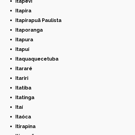
Itapevi
Itapira
Itapirapuã Paulista
Itaporanga
Itapura
Itapuí
Itaquaquecetuba
Itararé
Itariri
Itatiba
Itatinga
Itaí
Itaóca
Itirapina