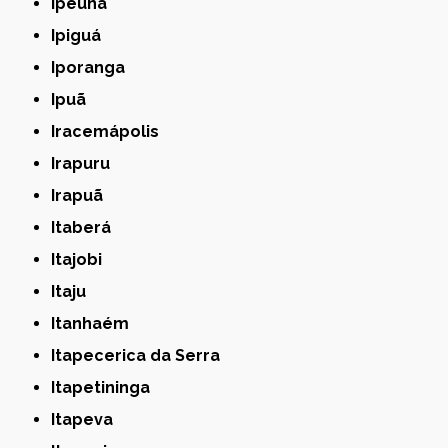
Ipeúna
Ipiguá
Iporanga
Ipuã
Iracemápolis
Irapuru
Irapuã
Itaberá
Itajobi
Itaju
Itanhaém
Itapecerica da Serra
Itapetininga
Itapeva