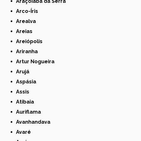
Araçoiaba da Serra
Arco-Íris
Arealva
Areias
Areiópolis
Ariranha
Artur Nogueira
Arujá
Aspásia
Assis
Atibaia
Auriflama
Avanhandava
Avaré