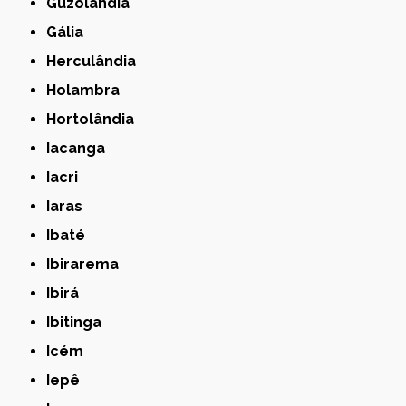
Guzolândia
Gália
Herculândia
Holambra
Hortolândia
Iacanga
Iacri
Iaras
Ibaté
Ibirarema
Ibirá
Ibitinga
Icém
Iepê