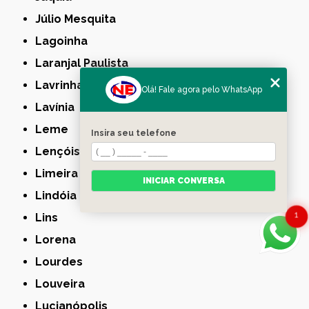
Júlio Mesquita
Lagoinha
Laranjal Paulista
Lavrinhas
Olá! Fale agora pelo WhatsApp
Lavínia
Leme
Insira seu telefone
Lençóis Paulista
Limeira
INICIAR CONVERSA
Lindóia
1
Lins
Lorena
Lourdes
Louveira
Lucianópolis