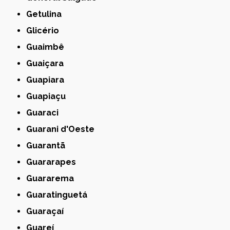
Getulina
Glicério
Guaimbê
Guaiçara
Guapiara
Guapiaçu
Guaraci
Guarani d'Oeste
Guarantã
Guararapes
Guararema
Guaratinguetá
Guaraçaí
Guareí