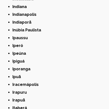
Indiana
Indianapolis
Indiaporã
Inúbia Paulista
Ipaussu
Iperó
Ipeúna
Ipiguá
Iporanga
Ipuã
Iracemápolis
Irapuru
Irapuã
Itaberá