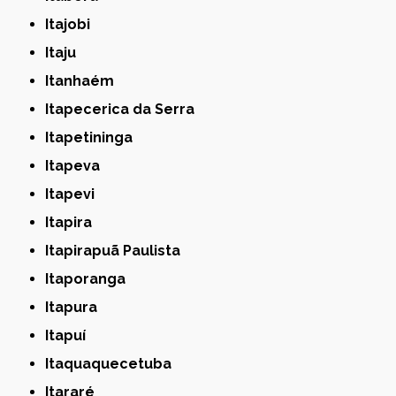
Itajobi
Itaju
Itanhaém
Itapecerica da Serra
Itapetininga
Itapeva
Itapevi
Itapira
Itapirapuã Paulista
Itaporanga
Itapura
Itapuí
Itaquaquecetuba
Itararé