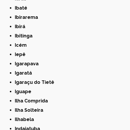
Ibaté
Ibirarema
Ibirá
Ibitinga
Icém
Iepê
Igarapava
Igaratá
Igaraçu do Tietê
Iguape
Ilha Comprida
Ilha Solteira
Ilhabela
Indaiatuba