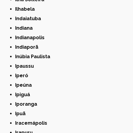
Ilhabela
Indaiatuba
Indiana
Indianapolis
Indiaporã
Inúbia Paulista
Ipaussu
Iperó
Ipeúna
Ipiguá
Iporanga
Ipuã
Iracemápolis
Irapuru