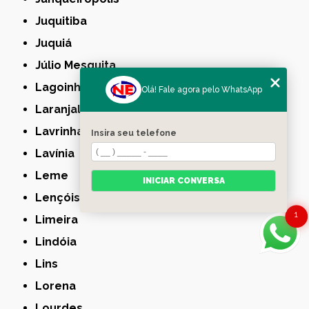
Juquitiba
Juquiá
Júlio Mesquita
Lagoinha
Olá! Fale agora pelo WhatsApp
Laranjal Paulista
Lavrinhas
Insira seu telefone
Lavínia
Leme
INICIAR CONVERSA
Lençóis Paulista
1
Limeira
Lindóia
Lins
Lorena
Lourdes