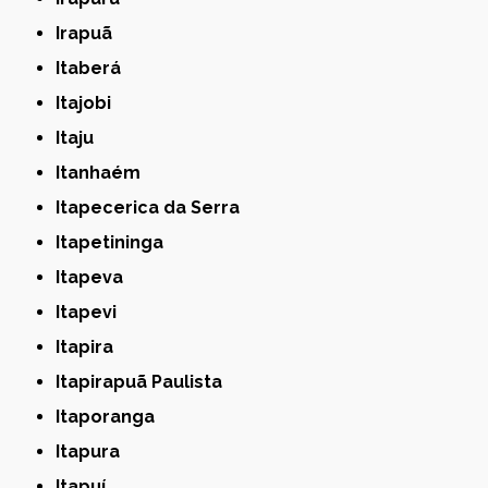
Irapuã
Itaberá
Itajobi
Itaju
Itanhaém
Itapecerica da Serra
Itapetininga
Itapeva
Itapevi
Itapira
Itapirapuã Paulista
Itaporanga
Itapura
Itapuí