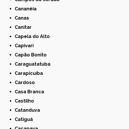
Cananéia
Canas
Canitar
Capela do Alto
Capivari
Capão Bonito
Caraguatatuba
Carapicuíba
Cardoso
Casa Branca
Castilho
Catanduva
Catiguá
Caçapava