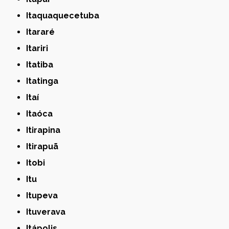
Itaquaquecetuba
Itararé
Itariri
Itatiba
Itatinga
Itaí
Itaóca
Itirapina
Itirapuã
Itobi
Itu
Itupeva
Ituverava
Itápolis