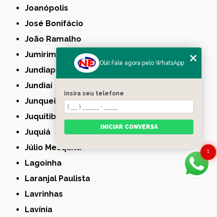
Joanópolis
José Bonifácio
João Ramalho
Jumirim
Olá! Fale agora pelo WhatsApp
Jundiapeba
Jundiaí
Insira seu telefone
Junqueirópolis
Juquitiba
INICIAR CONVERSA
Juquiá
Júlio Mesquita
1
Lagoinha
Laranjal Paulista
Lavrinhas
Lavínia