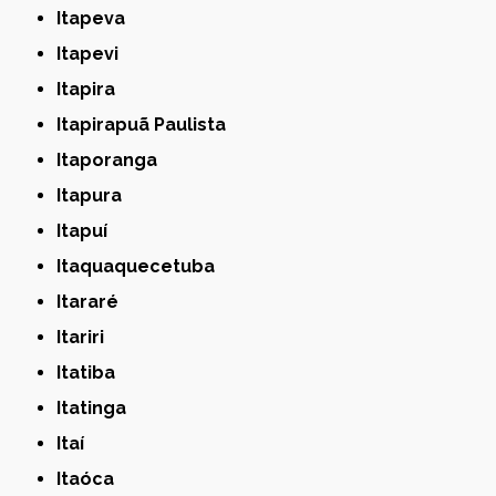
Itapeva
Itapevi
Itapira
Itapirapuã Paulista
Itaporanga
Itapura
Itapuí
Itaquaquecetuba
Itararé
Itariri
Itatiba
Itatinga
Itaí
Itaóca