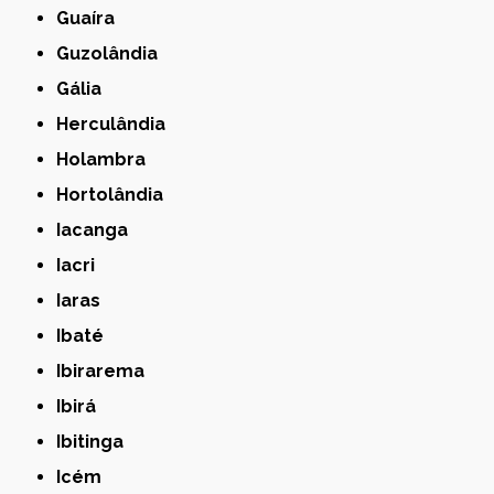
Guaíra
Guzolândia
Gália
Herculândia
Holambra
Hortolândia
Iacanga
Iacri
Iaras
Ibaté
Ibirarema
Ibirá
Ibitinga
Icém