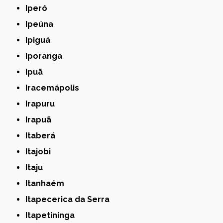
Iperó
Ipeúna
Ipiguá
Iporanga
Ipuã
Iracemápolis
Irapuru
Irapuã
Itaberá
Itajobi
Itaju
Itanhaém
Itapecerica da Serra
Itapetininga