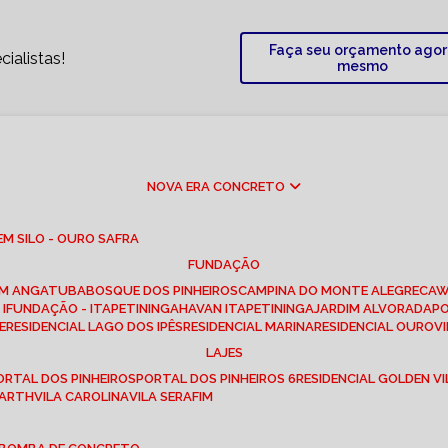
Faça seu orçamento ago
ialistas!
mesmo
NOVA ERA CONCRETO
M SILO - OURO SAFRA
FUNDAÇÃO
EM ANGATUBA
BOSQUE DOS PINHEIROS
CAMPINA DO MONTE ALEGRE
CA
I
FUNDAÇÃO - ITAPETININGA
HAVAN ITAPETININGA
JARDIM ALVORADA
P
E
RESIDENCIAL LAGO DOS IPÊS
RESIDENCIAL MARINA
RESIDENCIAL OUROVI
LAJES
PORTAL DOS PINHEIROS
PORTAL DOS PINHEIROS 6
RESIDENCIAL GOLDEN VI
 BARTH
VILA CAROLINA
VILA SERAFIM