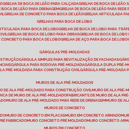
SO
GRELHA DE BOCA DE LEÃO PARA CALÇADA
GRELHA DE BOCA DE LEÃO 
DE BOCA DE LEÃO PARA DRENAGEM
GRELHA DE BOCA DE LEÃO PARA REDE 
VIL
GRELHA DE CONCRETO PARA BOCA DE LEÃO
GRELHA ARTICULADA PA
GRELHAS PARA BOCA DE LOBO
ARTICULADA PARA BOCA DE LOBO
GRELHA DE BOCA DE LOBO PARA TRÁ
IVIL
GRELHA DE BOCA DE LOBO PARA OBRAS
GRELHA DE BOCA DE LOB
DE CONCRETO PARA BOCA DE LOBO
GRELHA DE AÇO PARA BOCA DE LOBO
GÁRGULAS PRÉ-MOLDADAS
ONSTRUÇÃO
GÁRGULA SIMPLES PARA REVITALIZAÇÃO DE FACHADAS
GÁR
NCIAIS
GÁRGULA PARA RODOVIA PRÉ-MOLDADA
GÁRGULA DUPLA PRÉ-
ULA PRÉ-MOLDADA PARA CONSTRUÇÃO CIVIL
GÁRGULA PRÉ-MOLDADA 
MUROS DE ALA PRÉ-MOLDADOS
RO DE ALA PRÉ-MOLDADO PARA CONSTRUÇÃO CIVIL
MURO DE ALA PRÉ
BRICA DE MURO DE ALA PRÉ-MOLDADO
FABRICANTE DE MURO DE ALA P
ADO
MURO DE ALA PRÉ-MOLDADO PARA REDE DE DRENAGEM
MURO DE A
MUROS DE CONCRETO
ADO
MURO DE CONCRETO EM PLACAS
MURO EM CONCRETO ARMADO
MU
PRÉ FABRICADO
MURO CONCRETO PRÉ MOLDADO
MURO CONCRETO AR
MUROS EM CONCRETO