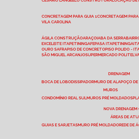
CESÁRIO LANGE
ELO CONSTRUTORA
LOCAÇÃO DE
CONCRETAGEM PARA GUIA 1
CONCRETAGEM PARA
VILA CAROLINA
ÁGILA CONSTRUÇÃO
ARAÇOIABA DA SERRA
BAIR
EXCELEITE ITAPETININGA
FEPASA ITAPETININGA
IT
OURO SAFRA
PISO DE CONCRETO
PISO POLIDO - I
SÃO MIGUEL ARCANJO
SUPERMERCADO POLITEL
DRENAGEM
BOCA DE LOBO
DISSIPADOR
MURO DE ALA
POÇO DE
MUROS
CONDOMÍNIO REAL SUL
MUROS PRÉ MOLDADOS
P
NOVA DRENAGEM
ÁREAS DE AT
GUIAS E SARJETAS
MURO PRÉ MOLDADO
REDE DE 