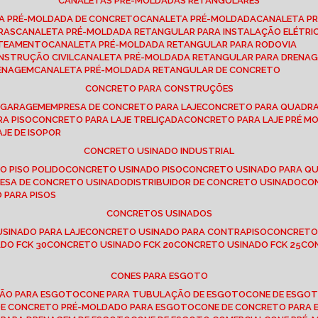
CANALETAS PRÉ-MOLDADAS RETANGULARES
TA PRÉ-MOLDADA DE CONCRETO
CANALETA PRÉ-MOLDADA
CANALETA P
RAS
CANALETA PRÉ-MOLDADA RETANGULAR PARA INSTALAÇÃO ELÉTRI
OTEAMENTO
CANALETA PRÉ-MOLDADA RETANGULAR PARA RODOVIA
NSTRUÇÃO CIVIL
CANALETA PRÉ-MOLDADA RETANGULAR PARA DRENA
RENAGEM
CANALETA PRÉ-MOLDADA RETANGULAR DE CONCRETO
CONCRETO PARA CONSTRUÇÕES
E GARAGEM
EMPRESA DE CONCRETO PARA LAJE
CONCRETO PARA QUADRA
RA PISO
CONCRETO PARA LAJE TRELIÇADA
CONCRETO PARA LAJE PRÉ M
AJE DE ISOPOR
CONCRETO USINADO INDUSTRIAL
O PISO POLIDO
CONCRETO USINADO PISO
CONCRETO USINADO PARA Q
RESA DE CONCRETO USINADO
DISTRIBUIDOR DE CONCRETO USINADO
C
 PARA PISOS
CONCRETOS USINADOS
USINADO PARA LAJE
CONCRETO USINADO PARA CONTRAPISO
CONCRETO
DO FCK 30
CONCRETO USINADO FCK 20
CONCRETO USINADO FCK 25
C
CONES PARA ESGOTO
ÇÃO PARA ESGOTO
CONE PARA TUBULAÇÃO DE ESGOTO
CONE DE ESGO
 DE CONCRETO PRÉ-MOLDADO PARA ESGOTO
CONE DE CONCRETO PARA