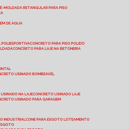
RÉ-MOLDADA RETANGULAR PARA PISO
CA
GEM DE ÁGUA
 POLIESPORTIVA
CONCRETO PARA PISO POLIDO
OLDADA
CONCRETO PARA LAJE NA BETONEIRA
UINTAL
ONCRETO USINADO BOMBEAVEL
 USINADO NA LAJE
CONCRETO USINADO LAJE
ONCRETO USINADO PARA GARAGEM
TO INDUSTRIAL
CONE PARA ESGOTO LOTEAMENTO
 ESGOTO