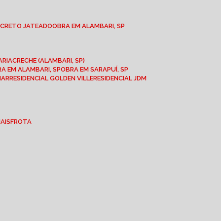
NCRETO JATEADO
OBRA EM ALAMBARI, SP
ARIA
CRECHE (ALAMBARI, SP)
BRA EM ALAMBARI, SP
OBRA EM SARAPUÍ, SP
MAR
RESIDENCIAL GOLDEN VILLE
RESIDENCIAL JDM
IAIS
FROTA