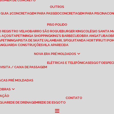
 BOMBA DE CONCRETO
OUTROS
 GUIA 2
CONCRETAGEM PARA PASSEIO
CONCRETAGEM PARA PISCINA
CO
PISO POLIDO
RO REGISTRO VELHO
BAIRRO SÃO ROQUE
BURGER KING
COLÉGIO SANTA M
A AÇOS
ITAPETININGA SHOPPING
KING'S BARBECUE
OBRA ANGATUBA
O
TAPETININGA
PISTA DE SKATE (ALAMBARI, SP)
QUITANDA HORTIFRUTI PO
VANGUARDA CONSTRUÇÕES
VILA APARECIDA
NOVA ERA PRÉ MOLDADOS
ELÉTRICAS E TELEFÔNICAS
ESGOTO
ESPEC
 VISITA / CAIXA DE PASSAGEM
LACAS PRÉ MOLDADAS
 OBRAS
UAÇÃO
CONTATO
ÁGUA
REDE DE DRENAGEM
REDE DE ESGOTO