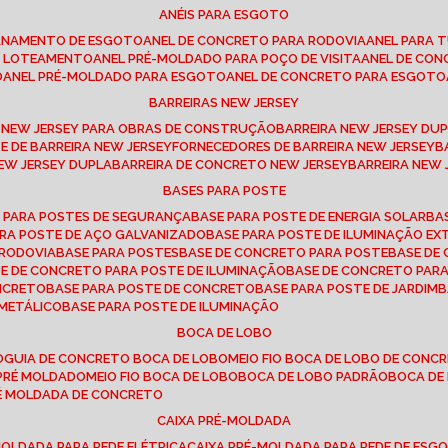
ANÉIS PARA ESGOTO
CANAMENTO DE ESGOTO
ANEL DE CONCRETO PARA RODOVIA
ANEL PARA
TO LOTEAMENTO
ANEL PRÉ-MOLDADO PARA POÇO DE VISITA
ANEL DE CO
O
ANEL PRÉ-MOLDADO PARA ESGOTO
ANEL DE CONCRETO PARA ESGOTO
BARREIRAS NEW JERSEY
A NEW JERSEY PARA OBRAS DE CONSTRUÇÃO
BARREIRA NEW JERSEY D
TE DE BARREIRA NEW JERSEY
FORNECEDORES DE BARREIRA NEW JERSEY
NEW JERSEY DUPLA
BARREIRA DE CONCRETO NEW JERSEY
BARREIRA NEW
BASES PARA POSTE
O PARA POSTES DE SEGURANÇA
BASE PARA POSTE DE ENERGIA SOLAR
B
PARA POSTE DE AÇO GALVANIZADO
BASE PARA POSTE DE ILUMINAÇÃO E
 RODOVIA
BASE PARA POSTES
BASE DE CONCRETO PARA POSTE
BASE D
SE DE CONCRETO PARA POSTE DE ILUMINAÇÃO
BASE DE CONCRETO PAR
ONCRETO
BASE PARA POSTE DE CONCRETO
BASE PARA POSTE DE JARDIM
 METÁLICO
BASE PARA POSTE DE ILUMINAÇÃO
BOCA DE LOBO
O
GUIA DE CONCRETO BOCA DE LOBO
MEIO FIO BOCA DE LOBO DE CONC
O PRÉ MOLDADO
MEIO FIO BOCA DE LOBO
BOCA DE LOBO PADRÃO
BOCA D
RÉ MOLDADA DE CONCRETO
CAIXA PRÉ-MOLDADA
-MOLDADA PARA REDE ELÉTRICA
CAIXA PRÉ-MOLDADA PARA REDE DE ESG