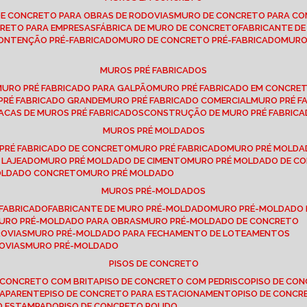
DE CONCRETO PARA OBRAS DE RODOVIAS
MURO DE CONCRETO PARA CO
CRETO PARA EMPRESAS
FÁBRICA DE MURO DE CONCRETO
FABRICANTE D
CONTENÇÃO PRÉ-FABRICADO
MURO DE CONCRETO PRÉ-FABRICADO
MUR
MUROS PRÉ FABRICADOS
MURO PRÉ FABRICADO PARA GALPÃO
MURO PRÉ FABRICADO EM CONCRE
 PRÉ FABRICADO GRANDE
MURO PRÉ FABRICADO COMERCIAL
MURO PRÉ 
LACAS DE MUROS PRÉ FABRICADOS
CONSTRUÇÃO DE MURO PRÉ FABRIC
MUROS PRÉ MOLDADOS
 PRÉ FABRICADO DE CONCRETO
MURO PRÉ FABRICADO
MURO PRÉ MOLD
 LAJEADO
MURO PRÉ MOLDADO DE CIMENTO
MURO PRÉ MOLDADO DE 
MOLDADO CONCRETO
MURO PRÉ MOLDADO
MUROS PRÉ-MOLDADOS
-FABRICADO
FABRICANTE DE MURO PRÉ-MOLDADO
MURO PRÉ-MOLDADO
MURO PRÉ-MOLDADO PARA OBRAS
MURO PRÉ-MOLDADO DE CONCRETO
ROVIAS
MURO PRÉ-MOLDADO PARA FECHAMENTO DE LOTEAMENTOS
OVIAS
MURO PRÉ-MOLDADO
PISOS DE CONCRETO
DE CONCRETO COM BRITA
PISO DE CONCRETO COM PEDRISCO
PISO DE C
 APARENTE
PISO DE CONCRETO PARA ESTACIONAMENTO
PISO DE CONC
TO ESTAMPADO
PISO DE CONCRETO POLIDO