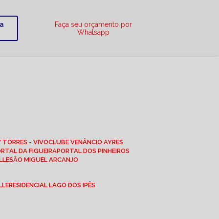
ra
Faça seu orçamento por
Whatsapp
W TORRES - VIVO
CLUBE VENÂNCIO AYRES
ORTAL DA FIGUEIRA
PORTAL DOS PINHEIROS
LLE
SÃO MIGUEL ARCANJO
LLE
RESIDENCIAL LAGO DOS IPÊS