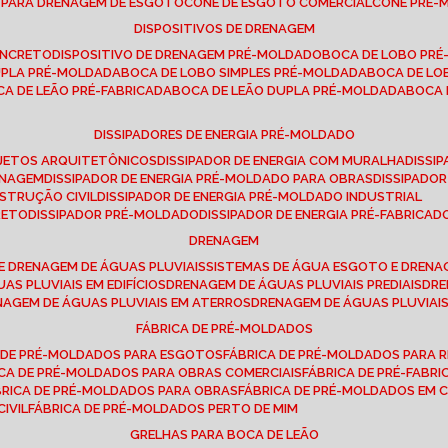
E PARA DRENAGEM DE ESGOTO
CONE DE ESGOTO COMERCIAL
CONE PRÉ
DISPOSITIVOS DE DRENAGEM
ONCRETO
DISPOSITIVO DE DRENAGEM PRÉ-MOLDADO
BOCA DE LOBO PR
UPLA PRÉ-MOLDADA
BOCA DE LOBO SIMPLES PRÉ-MOLDADA
BOCA DE L
OCA DE LEÃO PRÉ-FABRICADA
BOCA DE LEÃO DUPLA PRÉ-MOLDADA
BOCA
DISSIPADORES DE ENERGIA PRÉ-MOLDADO
ROJETOS ARQUITETÔNICOS
DISSIPADOR DE ENERGIA COM MURALHA
DISS
ENAGEM
DISSIPADOR DE ENERGIA PRÉ-MOLDADO PARA OBRAS
DISSIPAD
NSTRUÇÃO CIVIL
DISSIPADOR DE ENERGIA PRÉ-MOLDADO INDUSTRIAL
RETO
DISSIPADOR PRÉ-MOLDADO
DISSIPADOR DE ENERGIA PRÉ-FABRICAD
DRENAGEM
E DRENAGEM DE ÁGUAS PLUVIAIS
SISTEMAS DE ÁGUA ESGOTO E DREN
AS PLUVIAIS EM EDIFÍCIOS
DRENAGEM DE ÁGUAS PLUVIAIS PREDIAIS
DR
ENAGEM DE ÁGUAS PLUVIAIS EM ATERROS
DRENAGEM DE ÁGUAS PLUVIAI
FÁBRICA DE PRÉ-MOLDADOS
A DE PRÉ-MOLDADOS PARA ESGOTOS
FÁBRICA DE PRÉ-MOLDADOS PARA R
ICA DE PRÉ-MOLDADOS PARA OBRAS COMERCIAIS
FÁBRICA DE PRÉ-FABR
BRICA DE PRÉ-MOLDADOS PARA OBRAS
FÁBRICA DE PRÉ-MOLDADOS EM
IVIL
FÁBRICA DE PRÉ-MOLDADOS PERTO DE MIM
GRELHAS PARA BOCA DE LEÃO