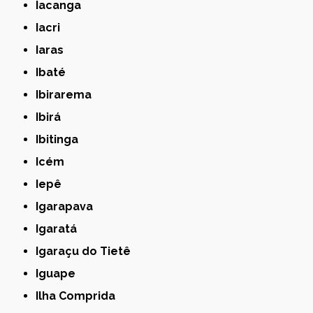
Iacanga
Iacri
Iaras
Ibaté
Ibirarema
Ibirá
Ibitinga
Icém
Iepê
Igarapava
Igaratá
Igaraçu do Tietê
Iguape
Ilha Comprida