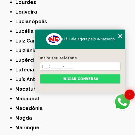
Lourdes
Louveira
Lucianópolis
Lucélia
Olá! Fale agora pelo WhatsApp
Luiz Carlos
Luiziânia
Insira seu telefone
Lupércio
Lutécia
Luís Antônio
INICIAR CONVERSA
Macatuba
1
Macaubal
Macedônia
Magda
Mairinque