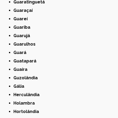
Guaratinguetá
Guaraçaí
Guareí
Guariba
Guarujá
Guarulhos
Guará
Guatapará
Guaíra
Guzolândia
Gália
Herculândia
Holambra
Hortolândia