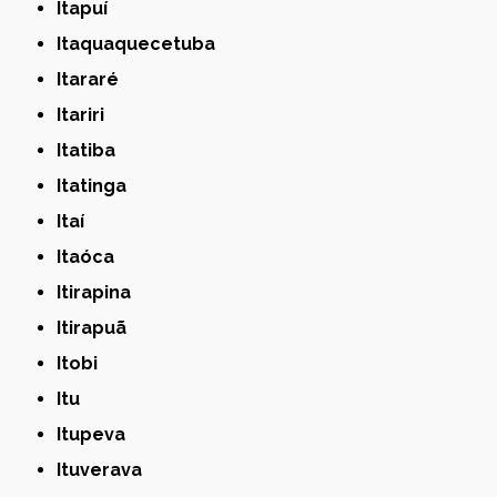
Itapuí
Itaquaquecetuba
Itararé
Itariri
Itatiba
Itatinga
Itaí
Itaóca
Itirapina
Itirapuã
Itobi
Itu
Itupeva
Ituverava