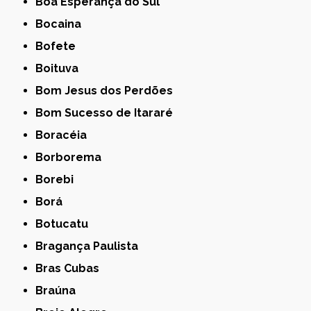
Boa Esperança do Sul
Bocaina
Bofete
Boituva
Bom Jesus dos Perdões
Bom Sucesso de Itararé
Boracéia
Borborema
Borebi
Borá
Botucatu
Bragança Paulista
Bras Cubas
Braúna