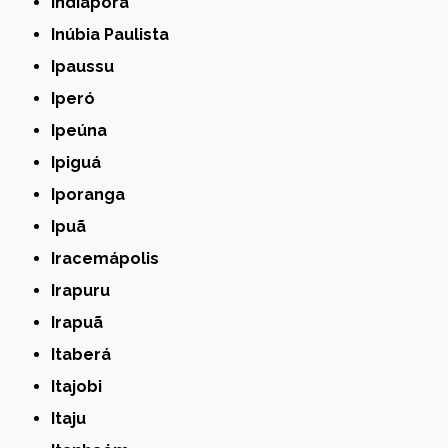
Indiaporã
Inúbia Paulista
Ipaussu
Iperó
Ipeúna
Ipiguá
Iporanga
Ipuã
Iracemápolis
Irapuru
Irapuã
Itaberá
Itajobi
Itaju