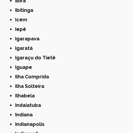
Ibirá
Ibitinga
Icém
Iepê
Igarapava
Igaratá
Igaraçu do Tietê
Iguape
Ilha Comprida
Ilha Solteira
Ilhabela
Indaiatuba
Indiana
Indianapolis