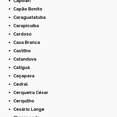
Capivari
Capão Bonito
Caraguatatuba
Carapicuíba
Cardoso
Casa Branca
Castilho
Catanduva
Catiguá
Caçapava
Cedral
Cerqueira César
Cerquilho
Cesário Lange