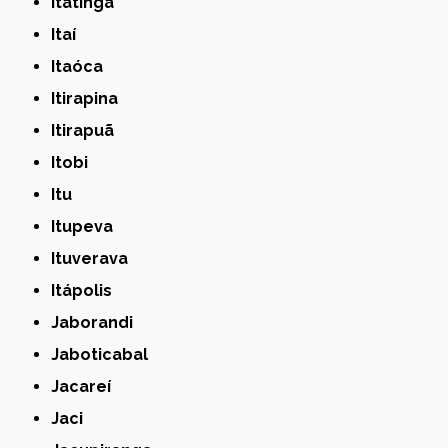
Itatinga
Itaí
Itaóca
Itirapina
Itirapuã
Itobi
Itu
Itupeva
Ituverava
Itápolis
Jaborandi
Jaboticabal
Jacareí
Jaci