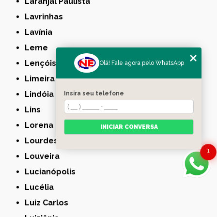
Laranjal Paulista
Lavrinhas
Lavínia
Leme
Lençóis Paulista
Olá! Fale agora pelo WhatsApp
Limeira
Lindóia
Insira seu telefone
Lins
Lorena
INICIAR CONVERSA
Lourdes
1
Louveira
Lucianópolis
Lucélia
Luiz Carlos