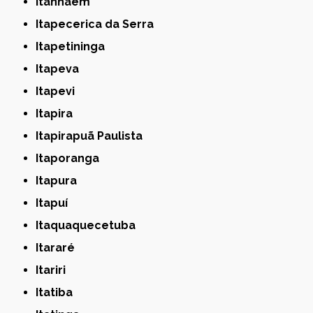
Itanhaém
Itapecerica da Serra
Itapetininga
Itapeva
Itapevi
Itapira
Itapirapuã Paulista
Itaporanga
Itapura
Itapuí
Itaquaquecetuba
Itararé
Itariri
Itatiba