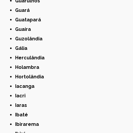
Guarulhos
Guará
Guatapará
Guaíra
Guzolândia
Gália
Herculândia
Holambra
Hortolândia
Iacanga
Iacri
Iaras
Ibaté
Ibirarema