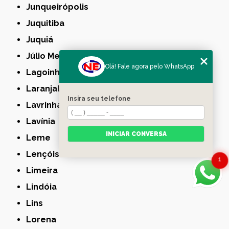
Junqueirópolis
Juquitiba
Juquiá
Júlio Mesquita
Olá! Fale agora pelo WhatsApp
Lagoinha
Laranjal Paulista
Insira seu telefone
Lavrinhas
Lavínia
INICIAR CONVERSA
Leme
Lençóis Paulista
1
Limeira
Lindóia
Lins
Lorena