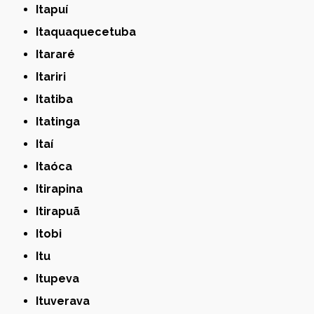
Itapuí
Itaquaquecetuba
Itararé
Itariri
Itatiba
Itatinga
Itaí
Itaóca
Itirapina
Itirapuã
Itobi
Itu
Itupeva
Ituverava