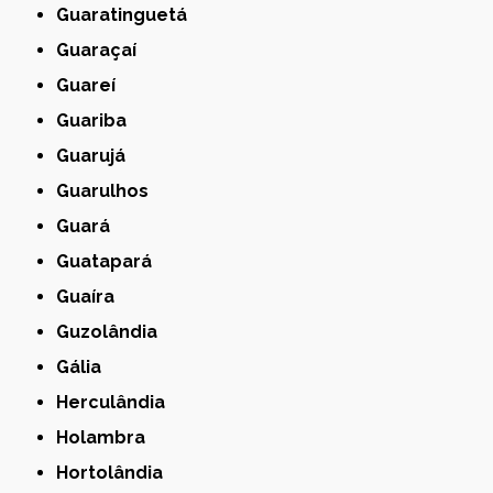
Guaratinguetá
Guaraçaí
Guareí
Guariba
Guarujá
Guarulhos
Guará
Guatapará
Guaíra
Guzolândia
Gália
Herculândia
Holambra
Hortolândia