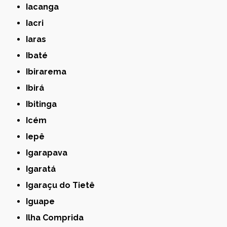
Iacanga
Iacri
Iaras
Ibaté
Ibirarema
Ibirá
Ibitinga
Icém
Iepê
Igarapava
Igaratá
Igaraçu do Tietê
Iguape
Ilha Comprida