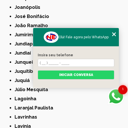
Joanópolis
José Bonifácio
João Ramalho
Jumirim
Olá! Fale agora pelo WhatsApp
Jundiapeba
Jundiaí
Insira seu telefone
Junqueirópolis
Juquitiba
INICIAR CONVERSA
Juquiá
1
Júlio Mesquita
Lagoinha
Laranjal Paulista
Lavrinhas
Lavínia