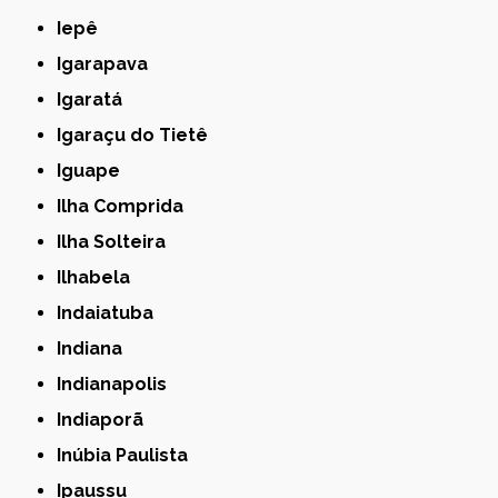
Iepê
Igarapava
Igaratá
Igaraçu do Tietê
Iguape
Ilha Comprida
Ilha Solteira
Ilhabela
Indaiatuba
Indiana
Indianapolis
Indiaporã
Inúbia Paulista
Ipaussu