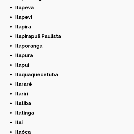
Itapeva
Itapevi
Itapira
Itapirapuã Paulista
Itaporanga
Itapura
Itapuí
Itaquaquecetuba
Itararé
Itariri
Itatiba
Itatinga
Itaí
Itaóca