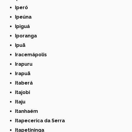
Iperó
Ipeúna
Ipiguá
Iporanga
Ipuã
Iracemápolis
Irapuru
Irapuã
Itaberá
Itajobi
Itaju
Itanhaém
Itapecerica da Serra
Itapetininga