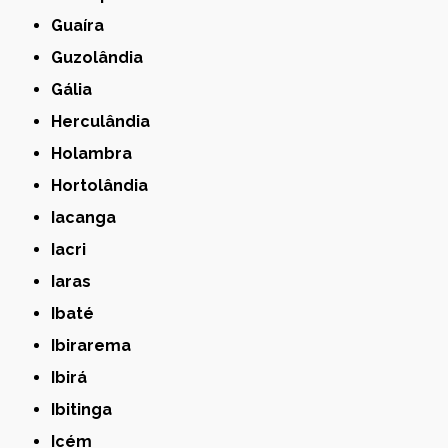
Guaíra
Guzolândia
Gália
Herculândia
Holambra
Hortolândia
Iacanga
Iacri
Iaras
Ibaté
Ibirarema
Ibirá
Ibitinga
Icém