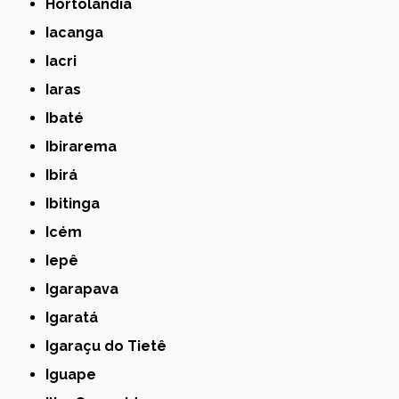
Hortolândia
Iacanga
Iacri
Iaras
Ibaté
Ibirarema
Ibirá
Ibitinga
Icém
Iepê
Igarapava
Igaratá
Igaraçu do Tietê
Iguape