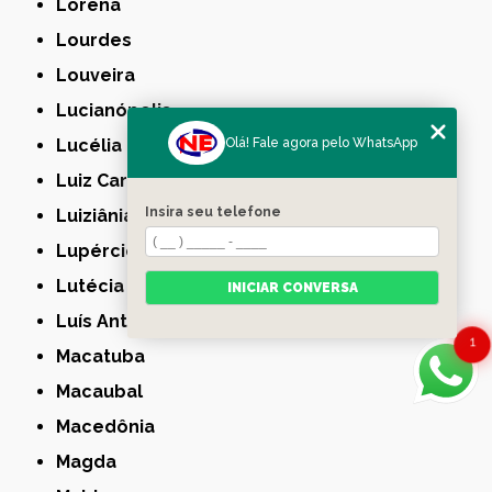
Lorena
Lourdes
Louveira
Lucianópolis
Olá! Fale agora pelo WhatsApp
Lucélia
Luiz Carlos
Insira seu telefone
Luiziânia
Lupércio
Lutécia
INICIAR CONVERSA
Luís Antônio
1
Macatuba
Macaubal
Macedônia
Magda