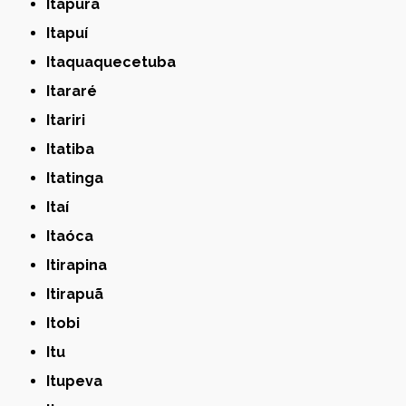
Itapura
Itapuí
Itaquaquecetuba
Itararé
Itariri
Itatiba
Itatinga
Itaí
Itaóca
Itirapina
Itirapuã
Itobi
Itu
Itupeva