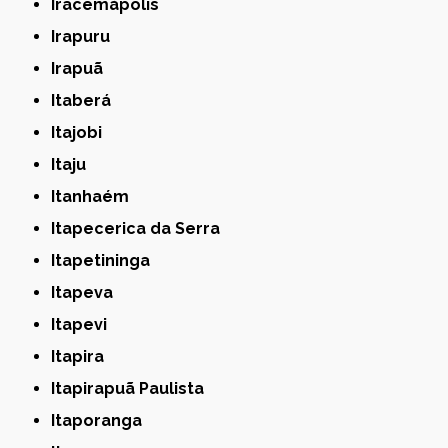
Iracemápolis
Irapuru
Irapuã
Itaberá
Itajobi
Itaju
Itanhaém
Itapecerica da Serra
Itapetininga
Itapeva
Itapevi
Itapira
Itapirapuã Paulista
Itaporanga