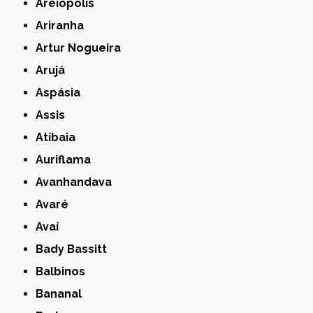
Areiópolis
Ariranha
Artur Nogueira
Arujá
Aspásia
Assis
Atibaia
Auriflama
Avanhandava
Avaré
Avaí
Bady Bassitt
Balbinos
Bananal