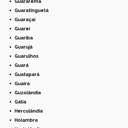
Guararema
Guaratinguetá
Guaraçaí
Guareí
Guariba
Guarujá
Guarulhos
Guará
Guatapará
Guaíra
Guzolândia
Gália
Herculândia
Holambra