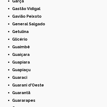
Garça
Gastão Vidigal
Gavião Peixoto
General Salgado
Getulina
Glicério
Guaimbê
Guaiçara
Guapiara
Guapiaçu
Guaraci
Guarani d'Oeste
Guarantã
Guararapes