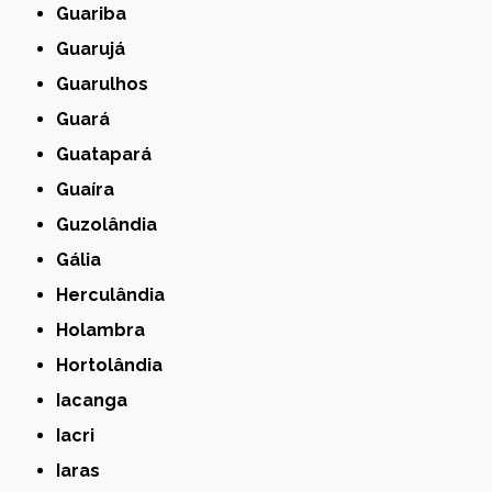
Guariba
Guarujá
Guarulhos
Guará
Guatapará
Guaíra
Guzolândia
Gália
Herculândia
Holambra
Hortolândia
Iacanga
Iacri
Iaras