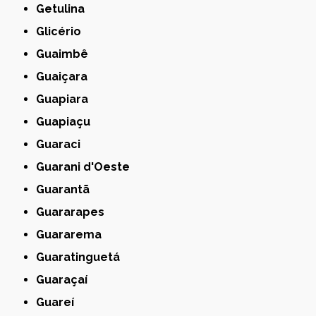
Getulina
Glicério
Guaimbê
Guaiçara
Guapiara
Guapiaçu
Guaraci
Guarani d'Oeste
Guarantã
Guararapes
Guararema
Guaratinguetá
Guaraçaí
Guareí