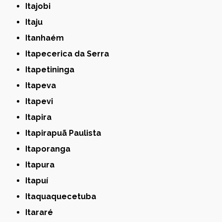
Itajobi
Itaju
Itanhaém
Itapecerica da Serra
Itapetininga
Itapeva
Itapevi
Itapira
Itapirapuã Paulista
Itaporanga
Itapura
Itapuí
Itaquaquecetuba
Itararé