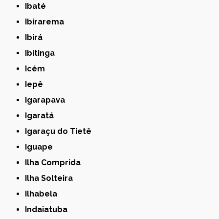
Ibaté
Ibirarema
Ibirá
Ibitinga
Icém
Iepê
Igarapava
Igaratá
Igaraçu do Tietê
Iguape
Ilha Comprida
Ilha Solteira
Ilhabela
Indaiatuba