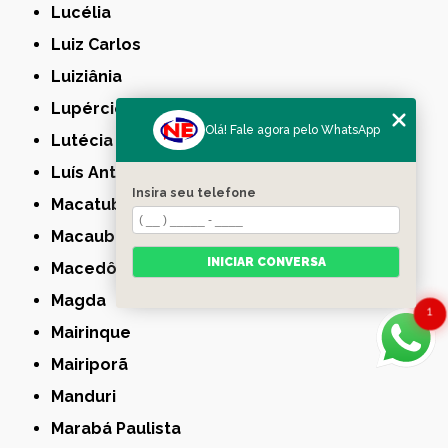
Lucélia
Luiz Carlos
Luiziânia
Lupércio
Olá! Fale agora pelo WhatsApp
Lutécia
Luís Antônio
Insira seu telefone
Macatuba
Macaubal
INICIAR CONVERSA
Macedônia
Magda
1
Mairinque
Mairiporã
Manduri
Marabá Paulista