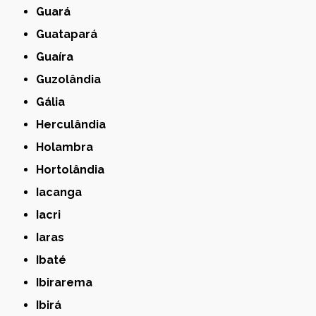
Guará
Guatapará
Guaíra
Guzolândia
Gália
Herculândia
Holambra
Hortolândia
Iacanga
Iacri
Iaras
Ibaté
Ibirarema
Ibirá