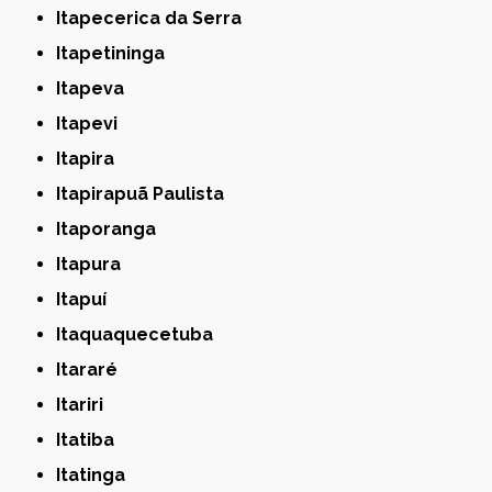
Itapecerica da Serra
Itapetininga
Itapeva
Itapevi
Itapira
Itapirapuã Paulista
Itaporanga
Itapura
Itapuí
Itaquaquecetuba
Itararé
Itariri
Itatiba
Itatinga