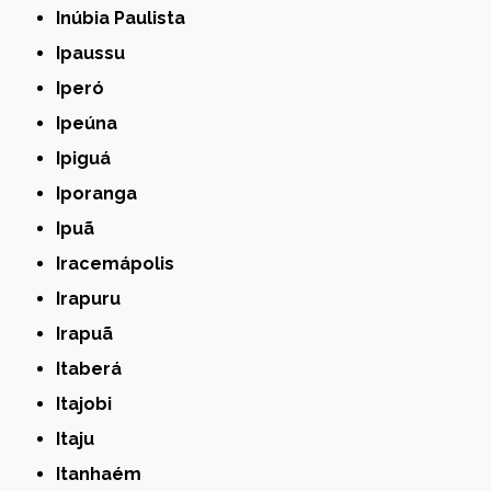
Inúbia Paulista
Ipaussu
Iperó
Ipeúna
Ipiguá
Iporanga
Ipuã
Iracemápolis
Irapuru
Irapuã
Itaberá
Itajobi
Itaju
Itanhaém