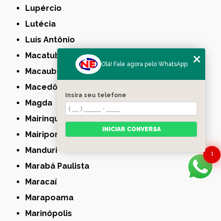
Lupércio
Lutécia
Luís Antônio
Macatuba
Olá! Fale agora pelo WhatsApp
Macaubal
Macedônia
Insira seu telefone
Magda
Mairinque
INICIAR CONVERSA
Mairiporã
Manduri
1
Marabá Paulista
Maracaí
Marapoama
Marinópolis