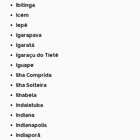
Ibitinga
Icém
Iepê
Igarapava
Igaratá
Igaraçu do Tietê
Iguape
Ilha Comprida
Ilha Solteira
Ilhabela
Indaiatuba
Indiana
Indianapolis
Indiaporã