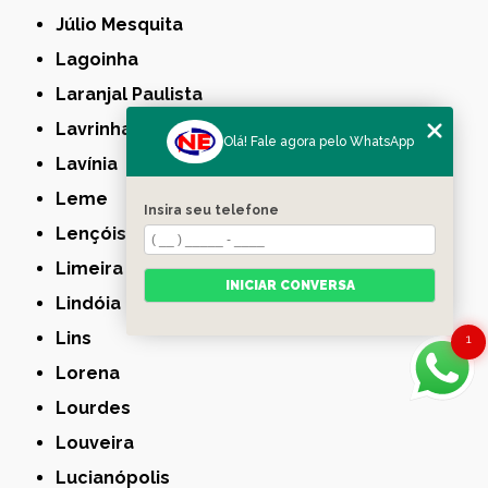
Júlio Mesquita
Lagoinha
Laranjal Paulista
Lavrinhas
Olá! Fale agora pelo WhatsApp
Lavínia
Leme
Insira seu telefone
Lençóis Paulista
Limeira
INICIAR CONVERSA
Lindóia
Lins
1
Lorena
Lourdes
Louveira
Lucianópolis