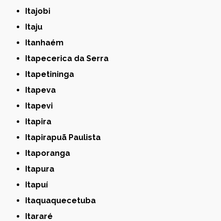
Itajobi
Itaju
Itanhaém
Itapecerica da Serra
Itapetininga
Itapeva
Itapevi
Itapira
Itapirapuã Paulista
Itaporanga
Itapura
Itapuí
Itaquaquecetuba
Itararé