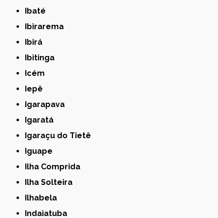
Ibaté
Ibirarema
Ibirá
Ibitinga
Icém
Iepê
Igarapava
Igaratá
Igaraçu do Tietê
Iguape
Ilha Comprida
Ilha Solteira
Ilhabela
Indaiatuba