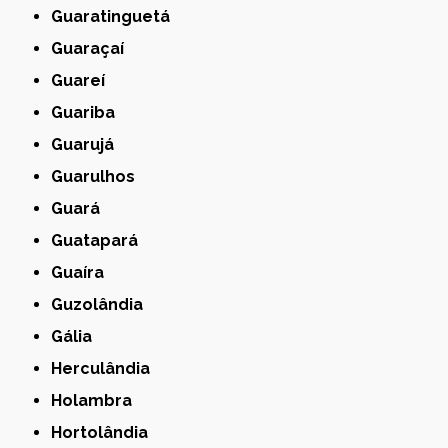
Guaratinguetá
Guaraçaí
Guareí
Guariba
Guarujá
Guarulhos
Guará
Guatapará
Guaíra
Guzolândia
Gália
Herculândia
Holambra
Hortolândia