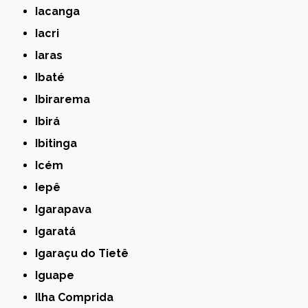
Iacanga
Iacri
Iaras
Ibaté
Ibirarema
Ibirá
Ibitinga
Icém
Iepê
Igarapava
Igaratá
Igaraçu do Tietê
Iguape
Ilha Comprida