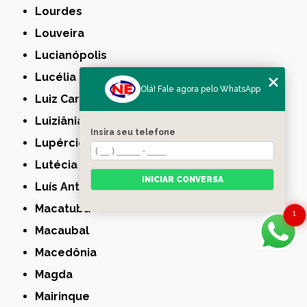
Lourdes
Louveira
Lucianópolis
Lucélia
Olá! Fale agora pelo WhatsApp
Luiz Carlos
Luiziânia
Insira seu telefone
Lupércio
Lutécia
INICIAR CONVERSA
Luís Antônio
Macatuba
1
Macaubal
Macedônia
Magda
Mairinque