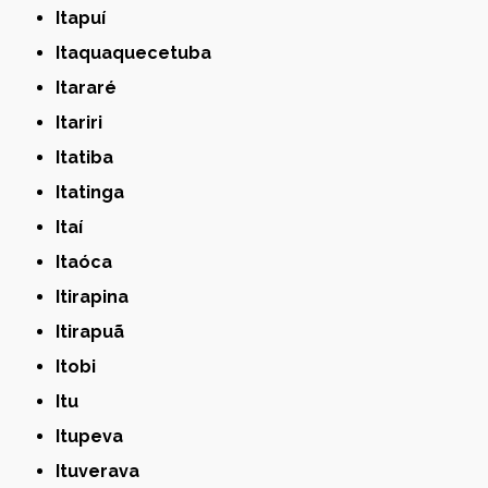
Itapuí
Itaquaquecetuba
Itararé
Itariri
Itatiba
Itatinga
Itaí
Itaóca
Itirapina
Itirapuã
Itobi
Itu
Itupeva
Ituverava