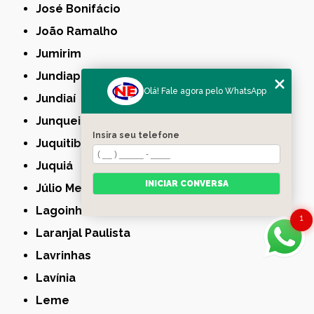
José Bonifácio
João Ramalho
Jumirim
Jundiapeba
Olá! Fale agora pelo WhatsApp
Jundiaí
Junqueirópolis
Insira seu telefone
Juquitiba
Juquiá
INICIAR CONVERSA
Júlio Mesquita
Lagoinha
1
Laranjal Paulista
Lavrinhas
Lavínia
Leme