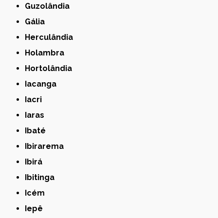
Guzolândia
Gália
Herculândia
Holambra
Hortolândia
Iacanga
Iacri
Iaras
Ibaté
Ibirarema
Ibirá
Ibitinga
Icém
Iepê