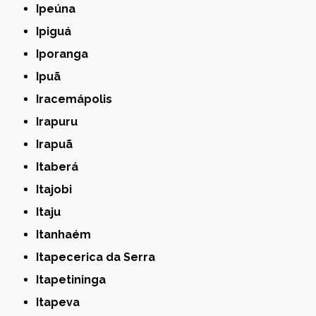
Ipeúna
Ipiguá
Iporanga
Ipuã
Iracemápolis
Irapuru
Irapuã
Itaberá
Itajobi
Itaju
Itanhaém
Itapecerica da Serra
Itapetininga
Itapeva