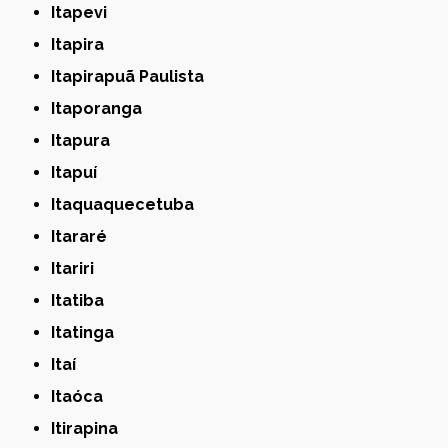
Itapevi
Itapira
Itapirapuã Paulista
Itaporanga
Itapura
Itapuí
Itaquaquecetuba
Itararé
Itariri
Itatiba
Itatinga
Itaí
Itaóca
Itirapina