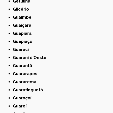
Getulina
Glicério
Guaimbê
Guaiçara
Guapiara
Guapiaçu
Guaraci
Guarani d'Oeste
Guarantã
Guararapes
Guararema
Guaratinguetá
Guaraçaí
Guareí