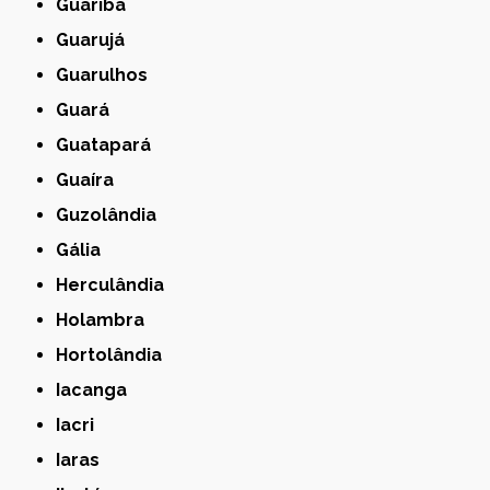
Guariba
Guarujá
Guarulhos
Guará
Guatapará
Guaíra
Guzolândia
Gália
Herculândia
Holambra
Hortolândia
Iacanga
Iacri
Iaras