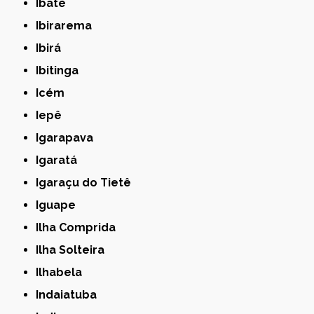
Ibaté
Ibirarema
Ibirá
Ibitinga
Icém
Iepê
Igarapava
Igaratá
Igaraçu do Tietê
Iguape
Ilha Comprida
Ilha Solteira
Ilhabela
Indaiatuba