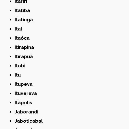
Itariri
Itatiba
Itatinga
Itaí
Itaóca
Itirapina
Itirapuã
Itobi
Itu
Itupeva
Ituverava
Itápolis
Jaborandi
Jaboticabal