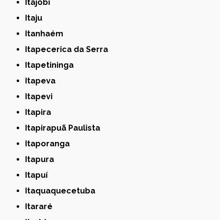
Itajobi
Itaju
Itanhaém
Itapecerica da Serra
Itapetininga
Itapeva
Itapevi
Itapira
Itapirapuã Paulista
Itaporanga
Itapura
Itapuí
Itaquaquecetuba
Itararé