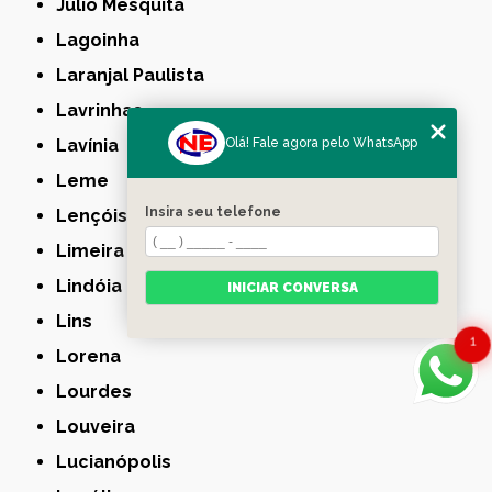
Júlio Mesquita
Lagoinha
Laranjal Paulista
Lavrinhas
Lavínia
Olá! Fale agora pelo WhatsApp
Leme
Insira seu telefone
Lençóis Paulista
Limeira
Lindóia
INICIAR CONVERSA
Lins
1
Lorena
Lourdes
Louveira
Lucianópolis