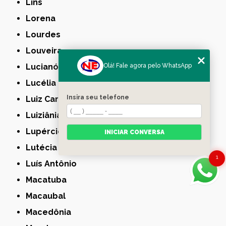
Lins
Lorena
Lourdes
Louveira
Olá! Fale agora pelo WhatsApp
Lucianópolis
Lucélia
Insira seu telefone
Luiz Carlos
Luiziânia
Lupércio
INICIAR CONVERSA
Lutécia
1
Luís Antônio
Macatuba
Macaubal
Macedônia