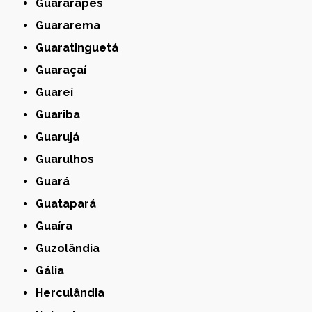
Guararapes
Guararema
Guaratinguetá
Guaraçaí
Guareí
Guariba
Guarujá
Guarulhos
Guará
Guatapará
Guaíra
Guzolândia
Gália
Herculândia