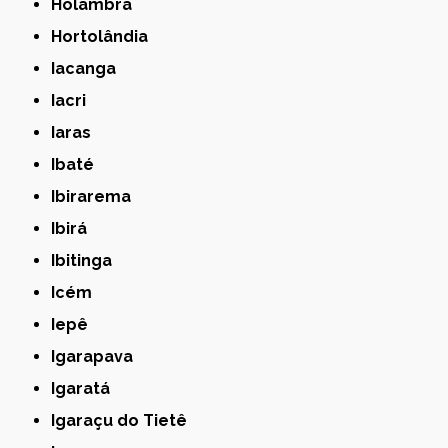
Holambra
Hortolândia
Iacanga
Iacri
Iaras
Ibaté
Ibirarema
Ibirá
Ibitinga
Icém
Iepê
Igarapava
Igaratá
Igaraçu do Tietê