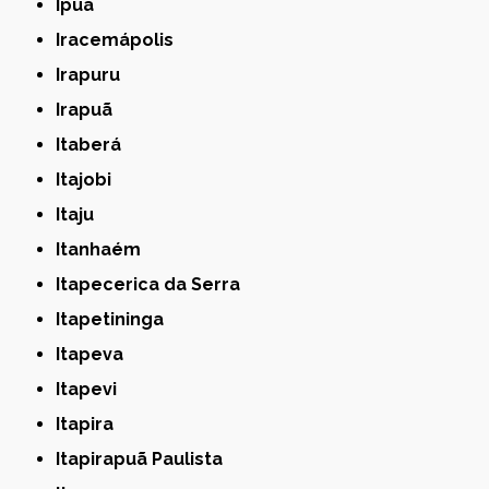
Ipuã
Iracemápolis
Irapuru
Irapuã
Itaberá
Itajobi
Itaju
Itanhaém
Itapecerica da Serra
Itapetininga
Itapeva
Itapevi
Itapira
Itapirapuã Paulista