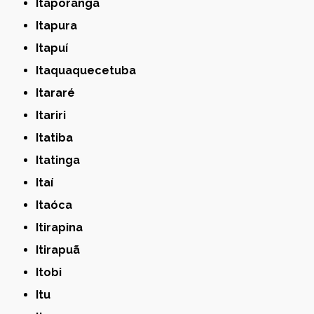
Itaporanga
Itapura
Itapuí
Itaquaquecetuba
Itararé
Itariri
Itatiba
Itatinga
Itaí
Itaóca
Itirapina
Itirapuã
Itobi
Itu