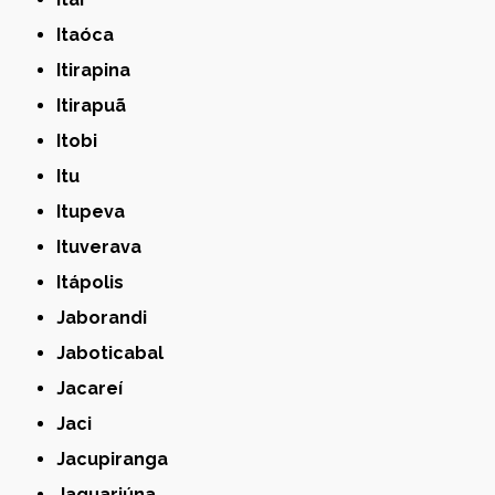
Itaóca
Itirapina
Itirapuã
Itobi
Itu
Itupeva
Ituverava
Itápolis
Jaborandi
Jaboticabal
Jacareí
Jaci
Jacupiranga
Jaguariúna