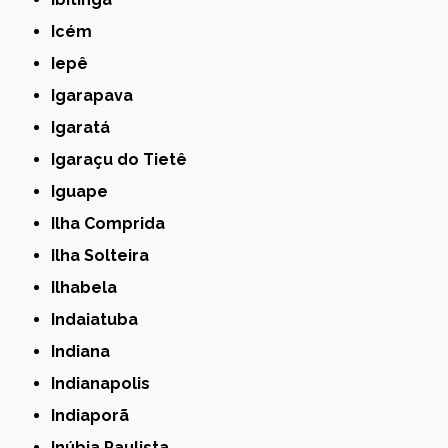
Icém
Iepê
Igarapava
Igaratá
Igaraçu do Tietê
Iguape
Ilha Comprida
Ilha Solteira
Ilhabela
Indaiatuba
Indiana
Indianapolis
Indiaporã
Inúbia Paulista