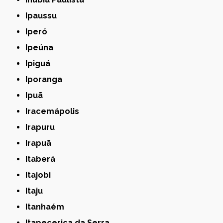
Ipaussu
Iperó
Ipeúna
Ipiguá
Iporanga
Ipuã
Iracemápolis
Irapuru
Irapuã
Itaberá
Itajobi
Itaju
Itanhaém
Itapecerica da Serra