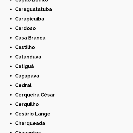
Caraguatatuba
Carapicuíba
Cardoso
Casa Branca
Castilho
Catanduva
Catiguá
Caçapava
Cedral
Cerqueira César
Cerquilho
Cesário Lange
Charqueada
Chavantes