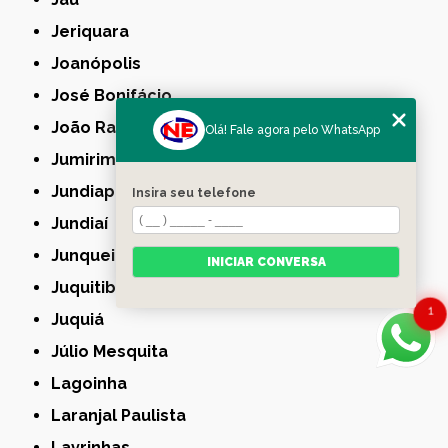
Jeriquara
Joanópolis
José Bonifácio
João Ramalho
Olá! Fale agora pelo WhatsApp
Jumirim
Jundiapeba
Insira seu telefone
Jundiaí
Junqueirópolis
INICIAR CONVERSA
Juquitiba
1
Juquiá
Júlio Mesquita
Lagoinha
Laranjal Paulista
Lavrinhas