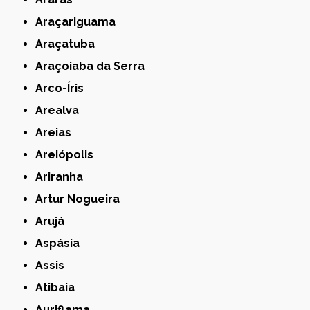
Araçariguama
Araçatuba
Araçoiaba da Serra
Arco-Íris
Arealva
Areias
Areiópolis
Ariranha
Artur Nogueira
Arujá
Aspásia
Assis
Atibaia
Auriflama