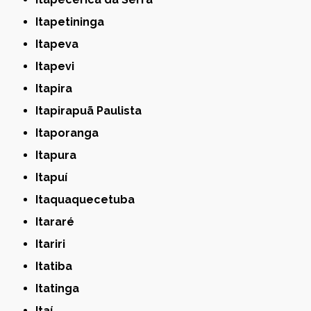
Itapetininga
Itapeva
Itapevi
Itapira
Itapirapuã Paulista
Itaporanga
Itapura
Itapuí
Itaquaquecetuba
Itararé
Itariri
Itatiba
Itatinga
Itaí