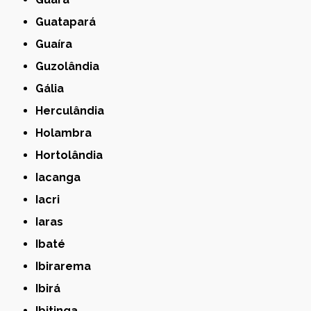
Guatapará
Guaíra
Guzolândia
Gália
Herculândia
Holambra
Hortolândia
Iacanga
Iacri
Iaras
Ibaté
Ibirarema
Ibirá
Ibitinga