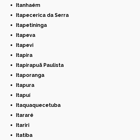
Itanhaém
Itapecerica da Serra
Itapetininga
Itapeva
Itapevi
Itapira
Itapirapuã Paulista
Itaporanga
Itapura
Itapuí
Itaquaquecetuba
Itararé
Itariri
Itatiba