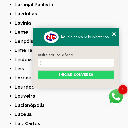
Laranjal Paulista
Lavrinhas
Lavínia
Leme
Olá! Fale agora pelo WhatsApp
Lençóis Paulista
Limeira
Insira seu telefone
Lindóia
Lins
INICIAR CONVERSA
Lorena
Lourdes
1
Louveira
Lucianópolis
Lucélia
Luiz Carlos