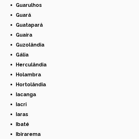
Guarulhos
Guará
Guatapará
Guaíra
Guzolândia
Gália
Herculândia
Holambra
Hortolândia
Iacanga
Iacri
Iaras
Ibaté
Ibirarema