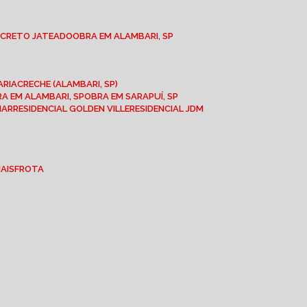
NCRETO JATEADO
OBRA EM ALAMBARI, SP
ARIA
CRECHE (ALAMBARI, SP)
BRA EM ALAMBARI, SP
OBRA EM SARAPUÍ, SP
MAR
RESIDENCIAL GOLDEN VILLE
RESIDENCIAL JDM
IAIS
FROTA