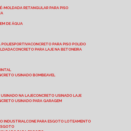
RÉ-MOLDADA RETANGULAR PARA PISO
CA
GEM DE ÁGUA
 POLIESPORTIVA
CONCRETO PARA PISO POLIDO
OLDADA
CONCRETO PARA LAJE NA BETONEIRA
UINTAL
ONCRETO USINADO BOMBEAVEL
 USINADO NA LAJE
CONCRETO USINADO LAJE
ONCRETO USINADO PARA GARAGEM
TO INDUSTRIAL
CONE PARA ESGOTO LOTEAMENTO
 ESGOTO