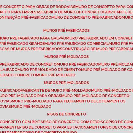
DE CONCRETO PARA OBRAS DE RODOVIAS
MURO DE CONCRETO PARA CO
CRETO PARA EMPRESAS
FÁBRICA DE MURO DE CONCRETO
FABRICANTE D
CONTENÇÃO PRÉ-FABRICADO
MURO DE CONCRETO PRÉ-FABRICADO
MUR
MUROS PRÉ FABRICADOS
MURO PRÉ FABRICADO PARA GALPÃO
MURO PRÉ FABRICADO EM CONCRE
 PRÉ FABRICADO GRANDE
MURO PRÉ FABRICADO COMERCIAL
MURO PRÉ 
LACAS DE MUROS PRÉ FABRICADOS
CONSTRUÇÃO DE MURO PRÉ FABRIC
MUROS PRÉ MOLDADOS
 PRÉ FABRICADO DE CONCRETO
MURO PRÉ FABRICADO
MURO PRÉ MOLD
 LAJEADO
MURO PRÉ MOLDADO DE CIMENTO
MURO PRÉ MOLDADO DE 
MOLDADO CONCRETO
MURO PRÉ MOLDADO
MUROS PRÉ-MOLDADOS
-FABRICADO
FABRICANTE DE MURO PRÉ-MOLDADO
MURO PRÉ-MOLDADO
MURO PRÉ-MOLDADO PARA OBRAS
MURO PRÉ-MOLDADO DE CONCRETO
ROVIAS
MURO PRÉ-MOLDADO PARA FECHAMENTO DE LOTEAMENTOS
OVIAS
MURO PRÉ-MOLDADO
PISOS DE CONCRETO
DE CONCRETO COM BRITA
PISO DE CONCRETO COM PEDRISCO
PISO DE C
 APARENTE
PISO DE CONCRETO PARA ESTACIONAMENTO
PISO DE CONC
TO ESTAMPADO
PISO DE CONCRETO POLIDO