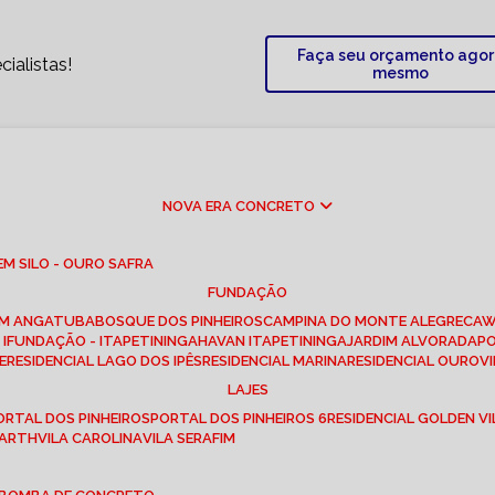
Faça seu orçamento ago
ialistas!
mesmo
NOVA ERA CONCRETO
M SILO - OURO SAFRA
FUNDAÇÃO
EM ANGATUBA
BOSQUE DOS PINHEIROS
CAMPINA DO MONTE ALEGRE
CA
I
FUNDAÇÃO - ITAPETININGA
HAVAN ITAPETININGA
JARDIM ALVORADA
P
E
RESIDENCIAL LAGO DOS IPÊS
RESIDENCIAL MARINA
RESIDENCIAL OUROVI
LAJES
PORTAL DOS PINHEIROS
PORTAL DOS PINHEIROS 6
RESIDENCIAL GOLDEN VI
 BARTH
VILA CAROLINA
VILA SERAFIM