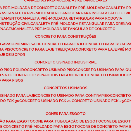
CANALETAS PRÉ-MOLDADAS RETANGULARES
TA PRÉ-MOLDADA DE CONCRETO
CANALETA PRÉ-MOLDADA
CANALETA P
RAS
CANALETA PRÉ-MOLDADA RETANGULAR PARA INSTALAÇÃO ELÉTRI
OTEAMENTO
CANALETA PRÉ-MOLDADA RETANGULAR PARA RODOVIA
NSTRUÇÃO CIVIL
CANALETA PRÉ-MOLDADA RETANGULAR PARA DRENA
RENAGEM
CANALETA PRÉ-MOLDADA RETANGULAR DE CONCRETO
CONCRETO PARA CONSTRUÇÕES
E GARAGEM
EMPRESA DE CONCRETO PARA LAJE
CONCRETO PARA QUADRA
RA PISO
CONCRETO PARA LAJE TRELIÇADA
CONCRETO PARA LAJE PRÉ M
AJE DE ISOPOR
CONCRETO USINADO INDUSTRIAL
O PISO POLIDO
CONCRETO USINADO PISO
CONCRETO USINADO PARA Q
RESA DE CONCRETO USINADO
DISTRIBUIDOR DE CONCRETO USINADO
C
 PARA PISOS
CONCRETOS USINADOS
USINADO PARA LAJE
CONCRETO USINADO PARA CONTRAPISO
CONCRETO
DO FCK 30
CONCRETO USINADO FCK 20
CONCRETO USINADO FCK 25
C
CONES PARA ESGOTO
ÇÃO PARA ESGOTO
CONE PARA TUBULAÇÃO DE ESGOTO
CONE DE ESGO
 DE CONCRETO PRÉ-MOLDADO PARA ESGOTO
CONE DE CONCRETO PARA