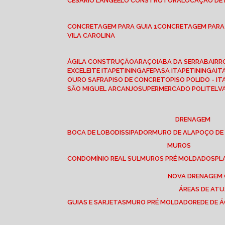
CESÁRIO LANGE
ELO CONSTRUTORA
LOCAÇÃO DE
CONCRETAGEM PARA GUIA 1
CONCRETAGEM PARA
VILA CAROLINA
ÁGILA CONSTRUÇÃO
ARAÇOIABA DA SERRA
BAIR
EXCELEITE ITAPETININGA
FEPASA ITAPETININGA
IT
OURO SAFRA
PISO DE CONCRETO
PISO POLIDO - I
SÃO MIGUEL ARCANJO
SUPERMERCADO POLITEL
DRENAGEM
BOCA DE LOBO
DISSIPADOR
MURO DE ALA
POÇO DE
MUROS
CONDOMÍNIO REAL SUL
MUROS PRÉ MOLDADOS
P
NOVA DRENAGEM
ÁREAS DE AT
GUIAS E SARJETAS
MURO PRÉ MOLDADO
REDE DE 