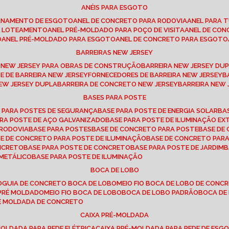
ANÉIS PARA ESGOTO
CANAMENTO DE ESGOTO
ANEL DE CONCRETO PARA RODOVIA
ANEL PARA
TO LOTEAMENTO
ANEL PRÉ-MOLDADO PARA POÇO DE VISITA
ANEL DE CO
O
ANEL PRÉ-MOLDADO PARA ESGOTO
ANEL DE CONCRETO PARA ESGOTO
BARREIRAS NEW JERSEY
A NEW JERSEY PARA OBRAS DE CONSTRUÇÃO
BARREIRA NEW JERSEY D
TE DE BARREIRA NEW JERSEY
FORNECEDORES DE BARREIRA NEW JERSEY
NEW JERSEY DUPLA
BARREIRA DE CONCRETO NEW JERSEY
BARREIRA NEW
BASES PARA POSTE
O PARA POSTES DE SEGURANÇA
BASE PARA POSTE DE ENERGIA SOLAR
B
PARA POSTE DE AÇO GALVANIZADO
BASE PARA POSTE DE ILUMINAÇÃO E
 RODOVIA
BASE PARA POSTES
BASE DE CONCRETO PARA POSTE
BASE D
SE DE CONCRETO PARA POSTE DE ILUMINAÇÃO
BASE DE CONCRETO PAR
ONCRETO
BASE PARA POSTE DE CONCRETO
BASE PARA POSTE DE JARDIM
 METÁLICO
BASE PARA POSTE DE ILUMINAÇÃO
BOCA DE LOBO
O
GUIA DE CONCRETO BOCA DE LOBO
MEIO FIO BOCA DE LOBO DE CONC
O PRÉ MOLDADO
MEIO FIO BOCA DE LOBO
BOCA DE LOBO PADRÃO
BOCA D
RÉ MOLDADA DE CONCRETO
CAIXA PRÉ-MOLDADA
-MOLDADA PARA REDE ELÉTRICA
CAIXA PRÉ-MOLDADA PARA REDE DE ESG