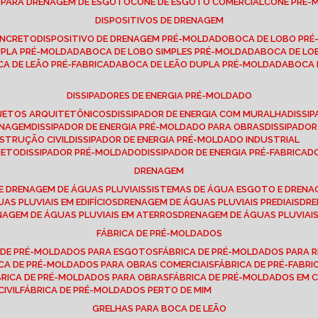
E PARA DRENAGEM DE ESGOTO
CONE DE ESGOTO COMERCIAL
CONE PRÉ
DISPOSITIVOS DE DRENAGEM
ONCRETO
DISPOSITIVO DE DRENAGEM PRÉ-MOLDADO
BOCA DE LOBO PR
UPLA PRÉ-MOLDADA
BOCA DE LOBO SIMPLES PRÉ-MOLDADA
BOCA DE L
OCA DE LEÃO PRÉ-FABRICADA
BOCA DE LEÃO DUPLA PRÉ-MOLDADA
BOCA
DISSIPADORES DE ENERGIA PRÉ-MOLDADO
ROJETOS ARQUITETÔNICOS
DISSIPADOR DE ENERGIA COM MURALHA
DISS
ENAGEM
DISSIPADOR DE ENERGIA PRÉ-MOLDADO PARA OBRAS
DISSIPAD
NSTRUÇÃO CIVIL
DISSIPADOR DE ENERGIA PRÉ-MOLDADO INDUSTRIAL
RETO
DISSIPADOR PRÉ-MOLDADO
DISSIPADOR DE ENERGIA PRÉ-FABRICAD
DRENAGEM
E DRENAGEM DE ÁGUAS PLUVIAIS
SISTEMAS DE ÁGUA ESGOTO E DREN
AS PLUVIAIS EM EDIFÍCIOS
DRENAGEM DE ÁGUAS PLUVIAIS PREDIAIS
DR
ENAGEM DE ÁGUAS PLUVIAIS EM ATERROS
DRENAGEM DE ÁGUAS PLUVIAI
FÁBRICA DE PRÉ-MOLDADOS
A DE PRÉ-MOLDADOS PARA ESGOTOS
FÁBRICA DE PRÉ-MOLDADOS PARA R
ICA DE PRÉ-MOLDADOS PARA OBRAS COMERCIAIS
FÁBRICA DE PRÉ-FABR
BRICA DE PRÉ-MOLDADOS PARA OBRAS
FÁBRICA DE PRÉ-MOLDADOS EM
IVIL
FÁBRICA DE PRÉ-MOLDADOS PERTO DE MIM
GRELHAS PARA BOCA DE LEÃO