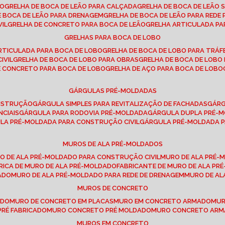
SO
GRELHA DE BOCA DE LEÃO PARA CALÇADA
GRELHA DE BOCA DE LEÃO 
DE BOCA DE LEÃO PARA DRENAGEM
GRELHA DE BOCA DE LEÃO PARA REDE 
VIL
GRELHA DE CONCRETO PARA BOCA DE LEÃO
GRELHA ARTICULADA PA
GRELHAS PARA BOCA DE LOBO
ARTICULADA PARA BOCA DE LOBO
GRELHA DE BOCA DE LOBO PARA TRÁ
IVIL
GRELHA DE BOCA DE LOBO PARA OBRAS
GRELHA DE BOCA DE LOB
DE CONCRETO PARA BOCA DE LOBO
GRELHA DE AÇO PARA BOCA DE LOBO
GÁRGULAS PRÉ-MOLDADAS
ONSTRUÇÃO
GÁRGULA SIMPLES PARA REVITALIZAÇÃO DE FACHADAS
GÁR
NCIAIS
GÁRGULA PARA RODOVIA PRÉ-MOLDADA
GÁRGULA DUPLA PRÉ-
ULA PRÉ-MOLDADA PARA CONSTRUÇÃO CIVIL
GÁRGULA PRÉ-MOLDADA 
MUROS DE ALA PRÉ-MOLDADOS
RO DE ALA PRÉ-MOLDADO PARA CONSTRUÇÃO CIVIL
MURO DE ALA PRÉ
BRICA DE MURO DE ALA PRÉ-MOLDADO
FABRICANTE DE MURO DE ALA P
ADO
MURO DE ALA PRÉ-MOLDADO PARA REDE DE DRENAGEM
MURO DE A
MUROS DE CONCRETO
ADO
MURO DE CONCRETO EM PLACAS
MURO EM CONCRETO ARMADO
MU
PRÉ FABRICADO
MURO CONCRETO PRÉ MOLDADO
MURO CONCRETO AR
MUROS EM CONCRETO