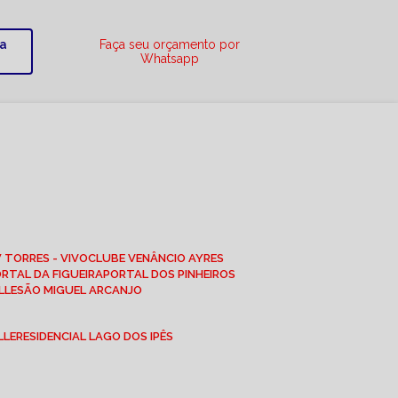
ra
Faça seu orçamento por
Whatsapp
W TORRES - VIVO
CLUBE VENÂNCIO AYRES
ORTAL DA FIGUEIRA
PORTAL DOS PINHEIROS
LLE
SÃO MIGUEL ARCANJO
LLE
RESIDENCIAL LAGO DOS IPÊS