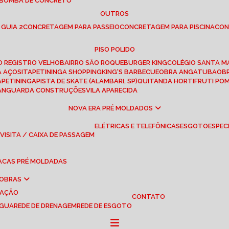
 BOMBA DE CONCRETO
OUTROS
 GUIA 2
CONCRETAGEM PARA PASSEIO
CONCRETAGEM PARA PISCINA
CO
PISO POLIDO
RO REGISTRO VELHO
BAIRRO SÃO ROQUE
BURGER KING
COLÉGIO SANTA M
A AÇOS
ITAPETININGA SHOPPING
KING'S BARBECUE
OBRA ANGATUBA
O
TAPETININGA
PISTA DE SKATE (ALAMBARI, SP)
QUITANDA HORTIFRUTI PO
VANGUARDA CONSTRUÇÕES
VILA APARECIDA
NOVA ERA PRÉ MOLDADOS
ELÉTRICAS E TELEFÔNICAS
ESGOTO
ESPEC
 VISITA / CAIXA DE PASSAGEM
LACAS PRÉ MOLDADAS
 OBRAS
UAÇÃO
CONTATO
ÁGUA
REDE DE DRENAGEM
REDE DE ESGOTO