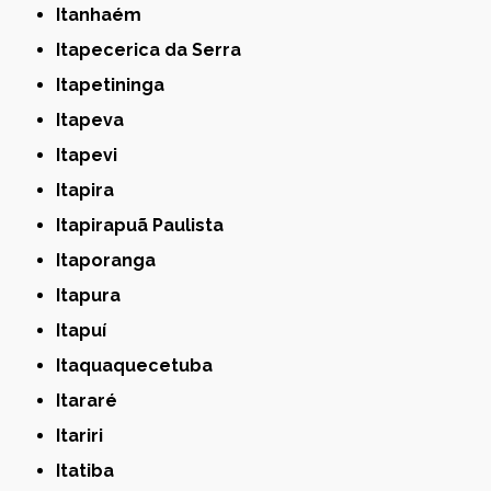
Itanhaém
Itapecerica da Serra
Itapetininga
Itapeva
Itapevi
Itapira
Itapirapuã Paulista
Itaporanga
Itapura
Itapuí
Itaquaquecetuba
Itararé
Itariri
Itatiba