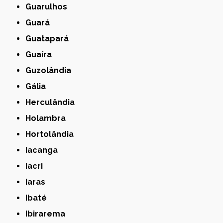
Guarulhos
Guará
Guatapará
Guaíra
Guzolândia
Gália
Herculândia
Holambra
Hortolândia
Iacanga
Iacri
Iaras
Ibaté
Ibirarema