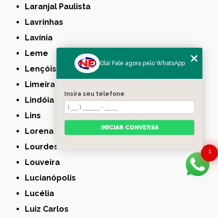
Laranjal Paulista
Lavrinhas
Lavínia
Leme
Olá! Fale agora pelo WhatsApp
Lençóis Paulista
Limeira
Insira seu telefone
Lindóia
Lins
INICIAR CONVERSA
Lorena
Lourdes
1
Louveira
Lucianópolis
Lucélia
Luiz Carlos