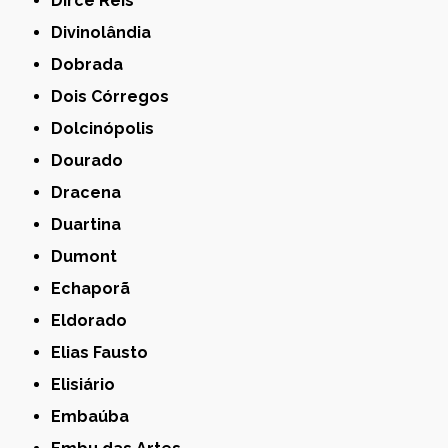
Dirce Reis
Divinolândia
Dobrada
Dois Córregos
Dolcinópolis
Dourado
Dracena
Duartina
Dumont
Echaporã
Eldorado
Elias Fausto
Elisiário
Embaúba