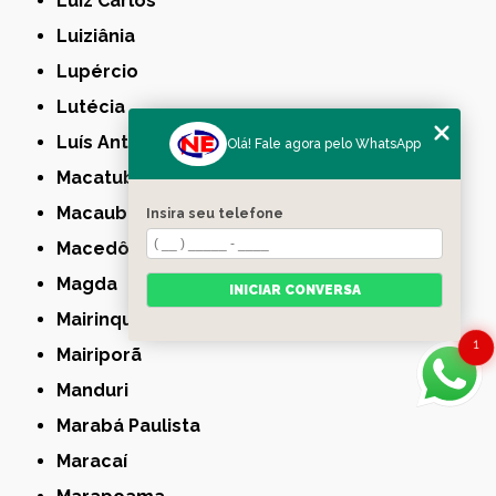
Luiz Carlos
Luiziânia
Lupércio
Lutécia
Luís Antônio
Olá! Fale agora pelo WhatsApp
Macatuba
Macaubal
Insira seu telefone
Macedônia
Magda
INICIAR CONVERSA
Mairinque
1
Mairiporã
Manduri
Marabá Paulista
Maracaí