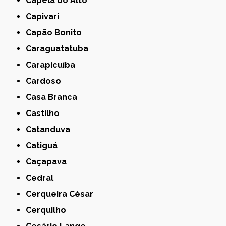
Capela do Alto
Capivari
Capão Bonito
Caraguatatuba
Carapicuíba
Cardoso
Casa Branca
Castilho
Catanduva
Catiguá
Caçapava
Cedral
Cerqueira César
Cerquilho