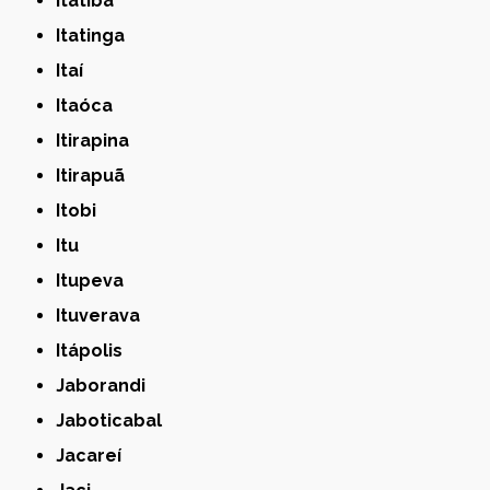
Itatiba
Itatinga
Itaí
Itaóca
Itirapina
Itirapuã
Itobi
Itu
Itupeva
Ituverava
Itápolis
Jaborandi
Jaboticabal
Jacareí