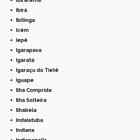
Ibirarema
Ibirá
Ibitinga
Icém
Iepê
Igarapava
Igaratá
Igaraçu do Tietê
Iguape
Ilha Comprida
Ilha Solteira
Ilhabela
Indaiatuba
Indiana