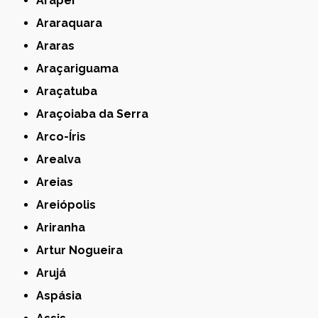
Arapeí
Araraquara
Araras
Araçariguama
Araçatuba
Araçoiaba da Serra
Arco-Íris
Arealva
Areias
Areiópolis
Ariranha
Artur Nogueira
Arujá
Aspásia