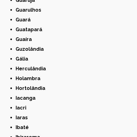
Guarujá
Guarulhos
Guará
Guatapará
Guaíra
Guzolândia
Gália
Herculândia
Holambra
Hortolândia
Iacanga
Iacri
Iaras
Ibaté