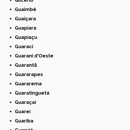
Glicério
Guaimbê
Guaiçara
Guapiara
Guapiaçu
Guaraci
Guarani d'Oeste
Guarantã
Guararapes
Guararema
Guaratinguetá
Guaraçaí
Guareí
Guariba