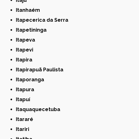
Itaju
Itanhaém
Itapecerica da Serra
Itapetininga
Itapeva
Itapevi
Itapira
Itapirapuã Paulista
Itaporanga
Itapura
Itapuí
Itaquaquecetuba
Itararé
Itariri