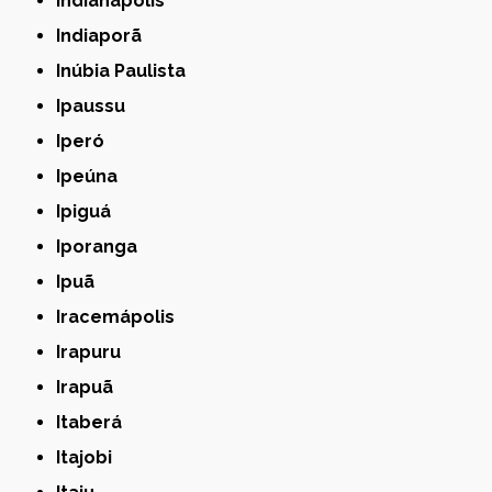
Indianapolis
Indiaporã
Inúbia Paulista
Ipaussu
Iperó
Ipeúna
Ipiguá
Iporanga
Ipuã
Iracemápolis
Irapuru
Irapuã
Itaberá
Itajobi