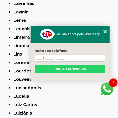
Lavrinhas
Lavínia
Leme
Lençóis Paulista
Olá! Fale agora pelo WhatsApp
Limeira
Lindóia
Insira seu telefone
Lins
Lorena
INICIAR CONVERSA
Lourdes
Louveira
1
Lucianópolis
Lucélia
Luiz Carlos
Luiziânia