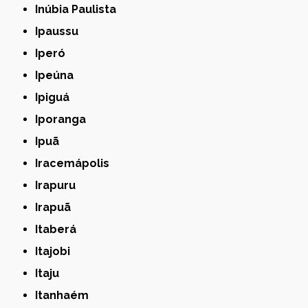
Inúbia Paulista
Ipaussu
Iperó
Ipeúna
Ipiguá
Iporanga
Ipuã
Iracemápolis
Irapuru
Irapuã
Itaberá
Itajobi
Itaju
Itanhaém