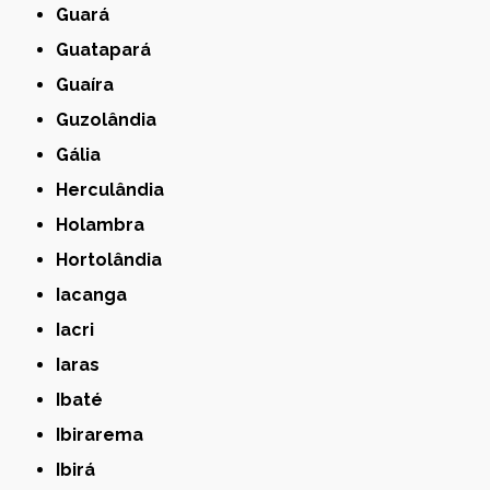
Guará
Guatapará
Guaíra
Guzolândia
Gália
Herculândia
Holambra
Hortolândia
Iacanga
Iacri
Iaras
Ibaté
Ibirarema
Ibirá