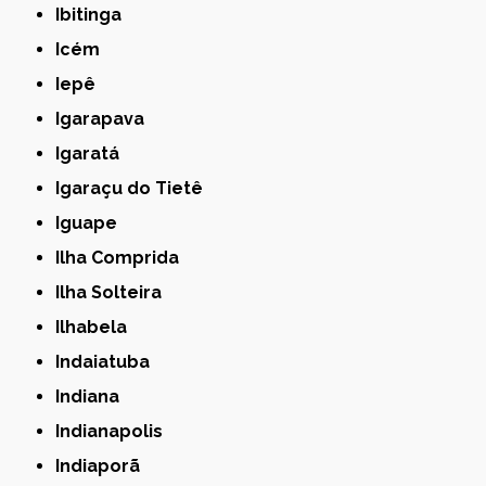
Ibitinga
Icém
Iepê
Igarapava
Igaratá
Igaraçu do Tietê
Iguape
Ilha Comprida
Ilha Solteira
Ilhabela
Indaiatuba
Indiana
Indianapolis
Indiaporã