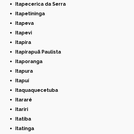
Itapecerica da Serra
Itapetininga
Itapeva
Itapevi
Itapira
Itapirapuã Paulista
Itaporanga
Itapura
Itapuí
Itaquaquecetuba
Itararé
Itariri
Itatiba
Itatinga