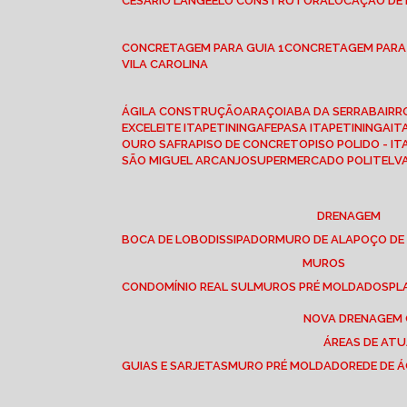
CESÁRIO LANGE
ELO CONSTRUTORA
LOCAÇÃO DE
CONCRETAGEM PARA GUIA 1
CONCRETAGEM PARA
VILA CAROLINA
ÁGILA CONSTRUÇÃO
ARAÇOIABA DA SERRA
BAIR
EXCELEITE ITAPETININGA
FEPASA ITAPETININGA
IT
OURO SAFRA
PISO DE CONCRETO
PISO POLIDO - I
SÃO MIGUEL ARCANJO
SUPERMERCADO POLITEL
DRENAGEM
BOCA DE LOBO
DISSIPADOR
MURO DE ALA
POÇO DE
MUROS
CONDOMÍNIO REAL SUL
MUROS PRÉ MOLDADOS
P
NOVA DRENAGEM
ÁREAS DE AT
GUIAS E SARJETAS
MURO PRÉ MOLDADO
REDE DE 