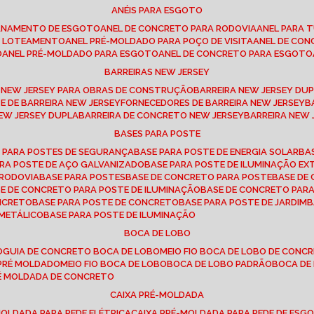
ANÉIS PARA ESGOTO
CANAMENTO DE ESGOTO
ANEL DE CONCRETO PARA RODOVIA
ANEL PARA
TO LOTEAMENTO
ANEL PRÉ-MOLDADO PARA POÇO DE VISITA
ANEL DE CO
O
ANEL PRÉ-MOLDADO PARA ESGOTO
ANEL DE CONCRETO PARA ESGOTO
BARREIRAS NEW JERSEY
A NEW JERSEY PARA OBRAS DE CONSTRUÇÃO
BARREIRA NEW JERSEY D
TE DE BARREIRA NEW JERSEY
FORNECEDORES DE BARREIRA NEW JERSEY
NEW JERSEY DUPLA
BARREIRA DE CONCRETO NEW JERSEY
BARREIRA NEW
BASES PARA POSTE
O PARA POSTES DE SEGURANÇA
BASE PARA POSTE DE ENERGIA SOLAR
B
PARA POSTE DE AÇO GALVANIZADO
BASE PARA POSTE DE ILUMINAÇÃO E
 RODOVIA
BASE PARA POSTES
BASE DE CONCRETO PARA POSTE
BASE D
SE DE CONCRETO PARA POSTE DE ILUMINAÇÃO
BASE DE CONCRETO PAR
ONCRETO
BASE PARA POSTE DE CONCRETO
BASE PARA POSTE DE JARDIM
 METÁLICO
BASE PARA POSTE DE ILUMINAÇÃO
BOCA DE LOBO
O
GUIA DE CONCRETO BOCA DE LOBO
MEIO FIO BOCA DE LOBO DE CONC
O PRÉ MOLDADO
MEIO FIO BOCA DE LOBO
BOCA DE LOBO PADRÃO
BOCA D
RÉ MOLDADA DE CONCRETO
CAIXA PRÉ-MOLDADA
-MOLDADA PARA REDE ELÉTRICA
CAIXA PRÉ-MOLDADA PARA REDE DE ESG