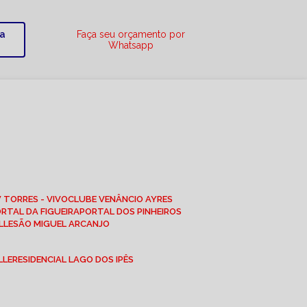
ra
Faça seu orçamento por
Whatsapp
W TORRES - VIVO
CLUBE VENÂNCIO AYRES
ORTAL DA FIGUEIRA
PORTAL DOS PINHEIROS
LLE
SÃO MIGUEL ARCANJO
LLE
RESIDENCIAL LAGO DOS IPÊS