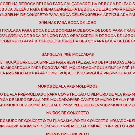
SO
GRELHA DE BOCA DE LEÃO PARA CALÇADA
GRELHA DE BOCA DE LEÃO 
DE BOCA DE LEÃO PARA DRENAGEM
GRELHA DE BOCA DE LEÃO PARA REDE 
VIL
GRELHA DE CONCRETO PARA BOCA DE LEÃO
GRELHA ARTICULADA PA
GRELHAS PARA BOCA DE LOBO
ARTICULADA PARA BOCA DE LOBO
GRELHA DE BOCA DE LOBO PARA TRÁ
IVIL
GRELHA DE BOCA DE LOBO PARA OBRAS
GRELHA DE BOCA DE LOB
DE CONCRETO PARA BOCA DE LOBO
GRELHA DE AÇO PARA BOCA DE LOBO
GÁRGULAS PRÉ-MOLDADAS
ONSTRUÇÃO
GÁRGULA SIMPLES PARA REVITALIZAÇÃO DE FACHADAS
GÁR
NCIAIS
GÁRGULA PARA RODOVIA PRÉ-MOLDADA
GÁRGULA DUPLA PRÉ-
ULA PRÉ-MOLDADA PARA CONSTRUÇÃO CIVIL
GÁRGULA PRÉ-MOLDADA 
MUROS DE ALA PRÉ-MOLDADOS
RO DE ALA PRÉ-MOLDADO PARA CONSTRUÇÃO CIVIL
MURO DE ALA PRÉ
BRICA DE MURO DE ALA PRÉ-MOLDADO
FABRICANTE DE MURO DE ALA P
ADO
MURO DE ALA PRÉ-MOLDADO PARA REDE DE DRENAGEM
MURO DE A
MUROS DE CONCRETO
ADO
MURO DE CONCRETO EM PLACAS
MURO EM CONCRETO ARMADO
MU
PRÉ FABRICADO
MURO CONCRETO PRÉ MOLDADO
MURO CONCRETO AR
MUROS EM CONCRETO