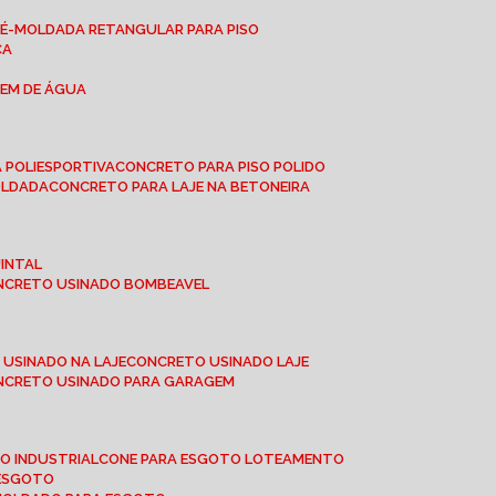
RÉ-MOLDADA RETANGULAR PARA PISO
CA
GEM DE ÁGUA
 POLIESPORTIVA
CONCRETO PARA PISO POLIDO
OLDADA
CONCRETO PARA LAJE NA BETONEIRA
UINTAL
ONCRETO USINADO BOMBEAVEL
 USINADO NA LAJE
CONCRETO USINADO LAJE
ONCRETO USINADO PARA GARAGEM
TO INDUSTRIAL
CONE PARA ESGOTO LOTEAMENTO
 ESGOTO