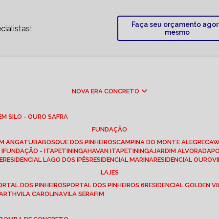
Faça seu orçamento ago
ialistas!
mesmo
NOVA ERA CONCRETO
M SILO - OURO SAFRA
FUNDAÇÃO
EM ANGATUBA
BOSQUE DOS PINHEIROS
CAMPINA DO MONTE ALEGRE
CA
I
FUNDAÇÃO - ITAPETININGA
HAVAN ITAPETININGA
JARDIM ALVORADA
P
E
RESIDENCIAL LAGO DOS IPÊS
RESIDENCIAL MARINA
RESIDENCIAL OUROVI
LAJES
PORTAL DOS PINHEIROS
PORTAL DOS PINHEIROS 6
RESIDENCIAL GOLDEN VI
 BARTH
VILA CAROLINA
VILA SERAFIM