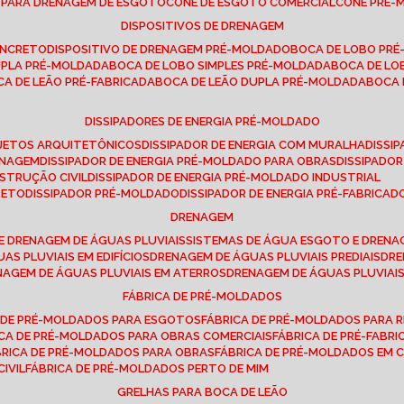
E PARA DRENAGEM DE ESGOTO
CONE DE ESGOTO COMERCIAL
CONE PRÉ
DISPOSITIVOS DE DRENAGEM
ONCRETO
DISPOSITIVO DE DRENAGEM PRÉ-MOLDADO
BOCA DE LOBO PR
UPLA PRÉ-MOLDADA
BOCA DE LOBO SIMPLES PRÉ-MOLDADA
BOCA DE L
OCA DE LEÃO PRÉ-FABRICADA
BOCA DE LEÃO DUPLA PRÉ-MOLDADA
BOCA
DISSIPADORES DE ENERGIA PRÉ-MOLDADO
ROJETOS ARQUITETÔNICOS
DISSIPADOR DE ENERGIA COM MURALHA
DISS
ENAGEM
DISSIPADOR DE ENERGIA PRÉ-MOLDADO PARA OBRAS
DISSIPAD
NSTRUÇÃO CIVIL
DISSIPADOR DE ENERGIA PRÉ-MOLDADO INDUSTRIAL
RETO
DISSIPADOR PRÉ-MOLDADO
DISSIPADOR DE ENERGIA PRÉ-FABRICAD
DRENAGEM
E DRENAGEM DE ÁGUAS PLUVIAIS
SISTEMAS DE ÁGUA ESGOTO E DREN
AS PLUVIAIS EM EDIFÍCIOS
DRENAGEM DE ÁGUAS PLUVIAIS PREDIAIS
DR
ENAGEM DE ÁGUAS PLUVIAIS EM ATERROS
DRENAGEM DE ÁGUAS PLUVIAI
FÁBRICA DE PRÉ-MOLDADOS
A DE PRÉ-MOLDADOS PARA ESGOTOS
FÁBRICA DE PRÉ-MOLDADOS PARA R
ICA DE PRÉ-MOLDADOS PARA OBRAS COMERCIAIS
FÁBRICA DE PRÉ-FABR
BRICA DE PRÉ-MOLDADOS PARA OBRAS
FÁBRICA DE PRÉ-MOLDADOS EM
IVIL
FÁBRICA DE PRÉ-MOLDADOS PERTO DE MIM
GRELHAS PARA BOCA DE LEÃO