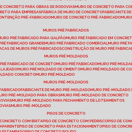
DE CONCRETO PARA OBRAS DE RODOVIAS
MURO DE CONCRETO PARA CO
CRETO PARA EMPRESAS
FÁBRICA DE MURO DE CONCRETO
FABRICANTE D
CONTENÇÃO PRÉ-FABRICADO
MURO DE CONCRETO PRÉ-FABRICADO
MUR
MUROS PRÉ FABRICADOS
MURO PRÉ FABRICADO PARA GALPÃO
MURO PRÉ FABRICADO EM CONCRE
 PRÉ FABRICADO GRANDE
MURO PRÉ FABRICADO COMERCIAL
MURO PRÉ 
LACAS DE MUROS PRÉ FABRICADOS
CONSTRUÇÃO DE MURO PRÉ FABRIC
MUROS PRÉ MOLDADOS
 PRÉ FABRICADO DE CONCRETO
MURO PRÉ FABRICADO
MURO PRÉ MOLD
 LAJEADO
MURO PRÉ MOLDADO DE CIMENTO
MURO PRÉ MOLDADO DE 
MOLDADO CONCRETO
MURO PRÉ MOLDADO
MUROS PRÉ-MOLDADOS
-FABRICADO
FABRICANTE DE MURO PRÉ-MOLDADO
MURO PRÉ-MOLDADO
MURO PRÉ-MOLDADO PARA OBRAS
MURO PRÉ-MOLDADO DE CONCRETO
ROVIAS
MURO PRÉ-MOLDADO PARA FECHAMENTO DE LOTEAMENTOS
OVIAS
MURO PRÉ-MOLDADO
PISOS DE CONCRETO
DE CONCRETO COM BRITA
PISO DE CONCRETO COM PEDRISCO
PISO DE C
 APARENTE
PISO DE CONCRETO PARA ESTACIONAMENTO
PISO DE CONC
TO ESTAMPADO
PISO DE CONCRETO POLIDO