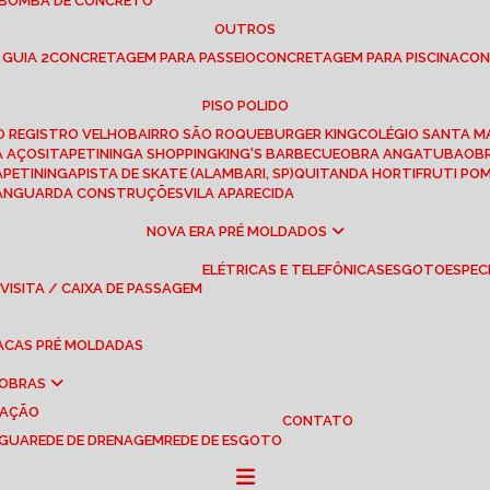
 BOMBA DE CONCRETO
OUTROS
 GUIA 2
CONCRETAGEM PARA PASSEIO
CONCRETAGEM PARA PISCINA
CO
PISO POLIDO
RO REGISTRO VELHO
BAIRRO SÃO ROQUE
BURGER KING
COLÉGIO SANTA M
A AÇOS
ITAPETININGA SHOPPING
KING'S BARBECUE
OBRA ANGATUBA
O
TAPETININGA
PISTA DE SKATE (ALAMBARI, SP)
QUITANDA HORTIFRUTI PO
VANGUARDA CONSTRUÇÕES
VILA APARECIDA
NOVA ERA PRÉ MOLDADOS
ELÉTRICAS E TELEFÔNICAS
ESGOTO
ESPEC
 VISITA / CAIXA DE PASSAGEM
LACAS PRÉ MOLDADAS
 OBRAS
UAÇÃO
CONTATO
ÁGUA
REDE DE DRENAGEM
REDE DE ESGOTO