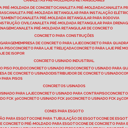
CANALETAS PRÉ-MOLDADAS RETANGULARES
TA PRÉ-MOLDADA DE CONCRETO
CANALETA PRÉ-MOLDADA
CANALETA P
RAS
CANALETA PRÉ-MOLDADA RETANGULAR PARA INSTALAÇÃO ELÉTRI
OTEAMENTO
CANALETA PRÉ-MOLDADA RETANGULAR PARA RODOVIA
NSTRUÇÃO CIVIL
CANALETA PRÉ-MOLDADA RETANGULAR PARA DRENA
RENAGEM
CANALETA PRÉ-MOLDADA RETANGULAR DE CONCRETO
CONCRETO PARA CONSTRUÇÕES
E GARAGEM
EMPRESA DE CONCRETO PARA LAJE
CONCRETO PARA QUADRA
RA PISO
CONCRETO PARA LAJE TRELIÇADA
CONCRETO PARA LAJE PRÉ M
AJE DE ISOPOR
CONCRETO USINADO INDUSTRIAL
O PISO POLIDO
CONCRETO USINADO PISO
CONCRETO USINADO PARA Q
RESA DE CONCRETO USINADO
DISTRIBUIDOR DE CONCRETO USINADO
C
 PARA PISOS
CONCRETOS USINADOS
USINADO PARA LAJE
CONCRETO USINADO PARA CONTRAPISO
CONCRETO
DO FCK 30
CONCRETO USINADO FCK 20
CONCRETO USINADO FCK 25
C
CONES PARA ESGOTO
ÇÃO PARA ESGOTO
CONE PARA TUBULAÇÃO DE ESGOTO
CONE DE ESGO
 DE CONCRETO PRÉ-MOLDADO PARA ESGOTO
CONE DE CONCRETO PARA