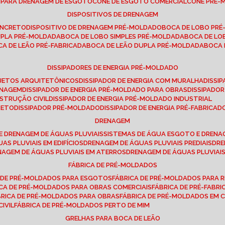
E PARA DRENAGEM DE ESGOTO
CONE DE ESGOTO COMERCIAL
CONE PRÉ
DISPOSITIVOS DE DRENAGEM
ONCRETO
DISPOSITIVO DE DRENAGEM PRÉ-MOLDADO
BOCA DE LOBO PR
UPLA PRÉ-MOLDADA
BOCA DE LOBO SIMPLES PRÉ-MOLDADA
BOCA DE L
OCA DE LEÃO PRÉ-FABRICADA
BOCA DE LEÃO DUPLA PRÉ-MOLDADA
BOCA
DISSIPADORES DE ENERGIA PRÉ-MOLDADO
ROJETOS ARQUITETÔNICOS
DISSIPADOR DE ENERGIA COM MURALHA
DISS
ENAGEM
DISSIPADOR DE ENERGIA PRÉ-MOLDADO PARA OBRAS
DISSIPAD
NSTRUÇÃO CIVIL
DISSIPADOR DE ENERGIA PRÉ-MOLDADO INDUSTRIAL
RETO
DISSIPADOR PRÉ-MOLDADO
DISSIPADOR DE ENERGIA PRÉ-FABRICAD
DRENAGEM
E DRENAGEM DE ÁGUAS PLUVIAIS
SISTEMAS DE ÁGUA ESGOTO E DREN
AS PLUVIAIS EM EDIFÍCIOS
DRENAGEM DE ÁGUAS PLUVIAIS PREDIAIS
DR
ENAGEM DE ÁGUAS PLUVIAIS EM ATERROS
DRENAGEM DE ÁGUAS PLUVIAI
FÁBRICA DE PRÉ-MOLDADOS
A DE PRÉ-MOLDADOS PARA ESGOTOS
FÁBRICA DE PRÉ-MOLDADOS PARA R
ICA DE PRÉ-MOLDADOS PARA OBRAS COMERCIAIS
FÁBRICA DE PRÉ-FABR
BRICA DE PRÉ-MOLDADOS PARA OBRAS
FÁBRICA DE PRÉ-MOLDADOS EM
IVIL
FÁBRICA DE PRÉ-MOLDADOS PERTO DE MIM
GRELHAS PARA BOCA DE LEÃO