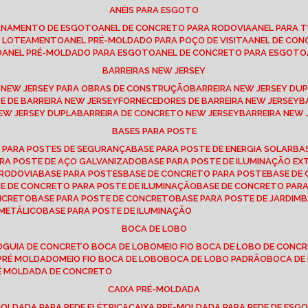
ANÉIS PARA ESGOTO
CANAMENTO DE ESGOTO
ANEL DE CONCRETO PARA RODOVIA
ANEL PARA
TO LOTEAMENTO
ANEL PRÉ-MOLDADO PARA POÇO DE VISITA
ANEL DE CO
O
ANEL PRÉ-MOLDADO PARA ESGOTO
ANEL DE CONCRETO PARA ESGOTO
BARREIRAS NEW JERSEY
A NEW JERSEY PARA OBRAS DE CONSTRUÇÃO
BARREIRA NEW JERSEY D
TE DE BARREIRA NEW JERSEY
FORNECEDORES DE BARREIRA NEW JERSEY
NEW JERSEY DUPLA
BARREIRA DE CONCRETO NEW JERSEY
BARREIRA NEW
BASES PARA POSTE
O PARA POSTES DE SEGURANÇA
BASE PARA POSTE DE ENERGIA SOLAR
B
PARA POSTE DE AÇO GALVANIZADO
BASE PARA POSTE DE ILUMINAÇÃO E
 RODOVIA
BASE PARA POSTES
BASE DE CONCRETO PARA POSTE
BASE D
SE DE CONCRETO PARA POSTE DE ILUMINAÇÃO
BASE DE CONCRETO PAR
ONCRETO
BASE PARA POSTE DE CONCRETO
BASE PARA POSTE DE JARDIM
 METÁLICO
BASE PARA POSTE DE ILUMINAÇÃO
BOCA DE LOBO
O
GUIA DE CONCRETO BOCA DE LOBO
MEIO FIO BOCA DE LOBO DE CONC
O PRÉ MOLDADO
MEIO FIO BOCA DE LOBO
BOCA DE LOBO PADRÃO
BOCA D
RÉ MOLDADA DE CONCRETO
CAIXA PRÉ-MOLDADA
-MOLDADA PARA REDE ELÉTRICA
CAIXA PRÉ-MOLDADA PARA REDE DE ESG