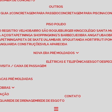
 BOMBA DE CONCRETO
OUTROS
 GUIA 2
CONCRETAGEM PARA PASSEIO
CONCRETAGEM PARA PISCINA
CO
PISO POLIDO
RO REGISTRO VELHO
BAIRRO SÃO ROQUE
BURGER KING
COLÉGIO SANTA M
A AÇOS
ITAPETININGA SHOPPING
KING'S BARBECUE
OBRA ANGATUBA
O
TAPETININGA
PISTA DE SKATE (ALAMBARI, SP)
QUITANDA HORTIFRUTI PO
VANGUARDA CONSTRUÇÕES
VILA APARECIDA
NOVA ERA PRÉ MOLDADOS
ELÉTRICAS E TELEFÔNICAS
ESGOTO
ESPEC
 VISITA / CAIXA DE PASSAGEM
LACAS PRÉ MOLDADAS
 OBRAS
UAÇÃO
CONTATO
ÁGUA
REDE DE DRENAGEM
REDE DE ESGOTO