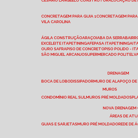
CESÁRIO LANGE
ELO CONSTRUTORA
LOCAÇÃO DE
CONCRETAGEM PARA GUIA 1
CONCRETAGEM PARA
VILA CAROLINA
ÁGILA CONSTRUÇÃO
ARAÇOIABA DA SERRA
BAIR
EXCELEITE ITAPETININGA
FEPASA ITAPETININGA
IT
OURO SAFRA
PISO DE CONCRETO
PISO POLIDO - I
SÃO MIGUEL ARCANJO
SUPERMERCADO POLITEL
DRENAGEM
BOCA DE LOBO
DISSIPADOR
MURO DE ALA
POÇO DE
MUROS
CONDOMÍNIO REAL SUL
MUROS PRÉ MOLDADOS
P
NOVA DRENAGEM
ÁREAS DE AT
GUIAS E SARJETAS
MURO PRÉ MOLDADO
REDE DE 