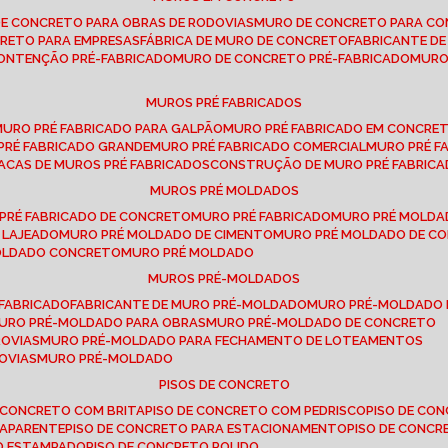
DE CONCRETO PARA OBRAS DE RODOVIAS
MURO DE CONCRETO PARA CO
CRETO PARA EMPRESAS
FÁBRICA DE MURO DE CONCRETO
FABRICANTE D
CONTENÇÃO PRÉ-FABRICADO
MURO DE CONCRETO PRÉ-FABRICADO
MUR
MUROS PRÉ FABRICADOS
MURO PRÉ FABRICADO PARA GALPÃO
MURO PRÉ FABRICADO EM CONCRE
 PRÉ FABRICADO GRANDE
MURO PRÉ FABRICADO COMERCIAL
MURO PRÉ 
LACAS DE MUROS PRÉ FABRICADOS
CONSTRUÇÃO DE MURO PRÉ FABRIC
MUROS PRÉ MOLDADOS
 PRÉ FABRICADO DE CONCRETO
MURO PRÉ FABRICADO
MURO PRÉ MOLD
 LAJEADO
MURO PRÉ MOLDADO DE CIMENTO
MURO PRÉ MOLDADO DE 
MOLDADO CONCRETO
MURO PRÉ MOLDADO
MUROS PRÉ-MOLDADOS
-FABRICADO
FABRICANTE DE MURO PRÉ-MOLDADO
MURO PRÉ-MOLDADO
MURO PRÉ-MOLDADO PARA OBRAS
MURO PRÉ-MOLDADO DE CONCRETO
ROVIAS
MURO PRÉ-MOLDADO PARA FECHAMENTO DE LOTEAMENTOS
OVIAS
MURO PRÉ-MOLDADO
PISOS DE CONCRETO
DE CONCRETO COM BRITA
PISO DE CONCRETO COM PEDRISCO
PISO DE C
 APARENTE
PISO DE CONCRETO PARA ESTACIONAMENTO
PISO DE CONC
TO ESTAMPADO
PISO DE CONCRETO POLIDO