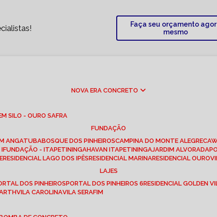
Faça seu orçamento ago
ialistas!
mesmo
NOVA ERA CONCRETO
M SILO - OURO SAFRA
FUNDAÇÃO
EM ANGATUBA
BOSQUE DOS PINHEIROS
CAMPINA DO MONTE ALEGRE
CA
I
FUNDAÇÃO - ITAPETININGA
HAVAN ITAPETININGA
JARDIM ALVORADA
P
E
RESIDENCIAL LAGO DOS IPÊS
RESIDENCIAL MARINA
RESIDENCIAL OUROVI
LAJES
PORTAL DOS PINHEIROS
PORTAL DOS PINHEIROS 6
RESIDENCIAL GOLDEN VI
 BARTH
VILA CAROLINA
VILA SERAFIM