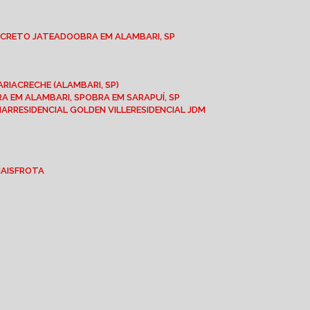
NCRETO JATEADO
OBRA EM ALAMBARI, SP
ARIA
CRECHE (ALAMBARI, SP)
BRA EM ALAMBARI, SP
OBRA EM SARAPUÍ, SP
MAR
RESIDENCIAL GOLDEN VILLE
RESIDENCIAL JDM
IAIS
FROTA