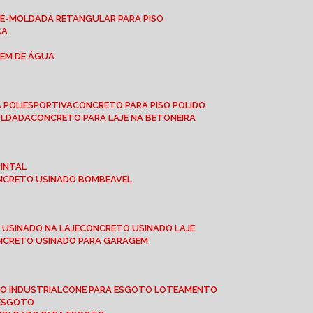
RÉ-MOLDADA RETANGULAR PARA PISO
CA
GEM DE ÁGUA
 POLIESPORTIVA
CONCRETO PARA PISO POLIDO
OLDADA
CONCRETO PARA LAJE NA BETONEIRA
UINTAL
ONCRETO USINADO BOMBEAVEL
 USINADO NA LAJE
CONCRETO USINADO LAJE
ONCRETO USINADO PARA GARAGEM
TO INDUSTRIAL
CONE PARA ESGOTO LOTEAMENTO
 ESGOTO