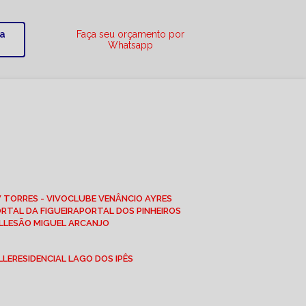
ra
Faça seu orçamento por
Whatsapp
W TORRES - VIVO
CLUBE VENÂNCIO AYRES
ORTAL DA FIGUEIRA
PORTAL DOS PINHEIROS
LLE
SÃO MIGUEL ARCANJO
LLE
RESIDENCIAL LAGO DOS IPÊS