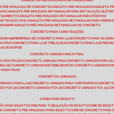
CANALETAS PRÉ-MOLDADAS RETANGULARES
TA PRÉ-MOLDADA DE CONCRETO
CANALETA PRÉ-MOLDADA
CANALETA P
RAS
CANALETA PRÉ-MOLDADA RETANGULAR PARA INSTALAÇÃO ELÉTRI
OTEAMENTO
CANALETA PRÉ-MOLDADA RETANGULAR PARA RODOVIA
NSTRUÇÃO CIVIL
CANALETA PRÉ-MOLDADA RETANGULAR PARA DRENA
RENAGEM
CANALETA PRÉ-MOLDADA RETANGULAR DE CONCRETO
CONCRETO PARA CONSTRUÇÕES
E GARAGEM
EMPRESA DE CONCRETO PARA LAJE
CONCRETO PARA QUADRA
RA PISO
CONCRETO PARA LAJE TRELIÇADA
CONCRETO PARA LAJE PRÉ M
AJE DE ISOPOR
CONCRETO USINADO INDUSTRIAL
O PISO POLIDO
CONCRETO USINADO PISO
CONCRETO USINADO PARA Q
RESA DE CONCRETO USINADO
DISTRIBUIDOR DE CONCRETO USINADO
C
 PARA PISOS
CONCRETOS USINADOS
USINADO PARA LAJE
CONCRETO USINADO PARA CONTRAPISO
CONCRETO
DO FCK 30
CONCRETO USINADO FCK 20
CONCRETO USINADO FCK 25
C
CONES PARA ESGOTO
ÇÃO PARA ESGOTO
CONE PARA TUBULAÇÃO DE ESGOTO
CONE DE ESGO
 DE CONCRETO PRÉ-MOLDADO PARA ESGOTO
CONE DE CONCRETO PARA