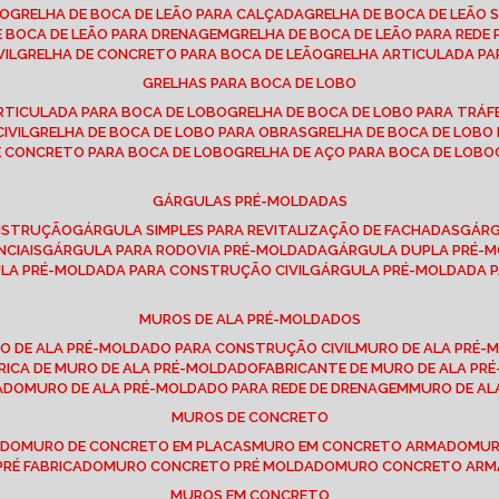
SO
GRELHA DE BOCA DE LEÃO PARA CALÇADA
GRELHA DE BOCA DE LEÃO 
DE BOCA DE LEÃO PARA DRENAGEM
GRELHA DE BOCA DE LEÃO PARA REDE 
VIL
GRELHA DE CONCRETO PARA BOCA DE LEÃO
GRELHA ARTICULADA PA
GRELHAS PARA BOCA DE LOBO
ARTICULADA PARA BOCA DE LOBO
GRELHA DE BOCA DE LOBO PARA TRÁ
IVIL
GRELHA DE BOCA DE LOBO PARA OBRAS
GRELHA DE BOCA DE LOB
DE CONCRETO PARA BOCA DE LOBO
GRELHA DE AÇO PARA BOCA DE LOBO
GÁRGULAS PRÉ-MOLDADAS
ONSTRUÇÃO
GÁRGULA SIMPLES PARA REVITALIZAÇÃO DE FACHADAS
GÁR
NCIAIS
GÁRGULA PARA RODOVIA PRÉ-MOLDADA
GÁRGULA DUPLA PRÉ-
ULA PRÉ-MOLDADA PARA CONSTRUÇÃO CIVIL
GÁRGULA PRÉ-MOLDADA 
MUROS DE ALA PRÉ-MOLDADOS
RO DE ALA PRÉ-MOLDADO PARA CONSTRUÇÃO CIVIL
MURO DE ALA PRÉ
BRICA DE MURO DE ALA PRÉ-MOLDADO
FABRICANTE DE MURO DE ALA P
ADO
MURO DE ALA PRÉ-MOLDADO PARA REDE DE DRENAGEM
MURO DE A
MUROS DE CONCRETO
ADO
MURO DE CONCRETO EM PLACAS
MURO EM CONCRETO ARMADO
MU
PRÉ FABRICADO
MURO CONCRETO PRÉ MOLDADO
MURO CONCRETO AR
MUROS EM CONCRETO